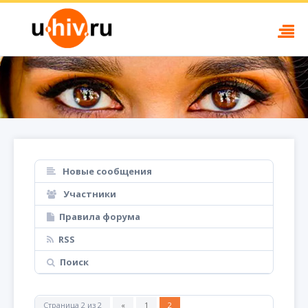
Новые сообщения
Участники
Правила форума
RSS
Поиск
Страница
2
из
2
«
1
2