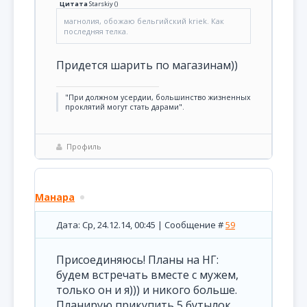
Цитата
Starskiy
(
)
магнолия, обожаю бельгийский kriek. Как
последняя телка.
Придется шарить по магазинам))
"При должном усердии, большинство жизненных
проклятий могут стать дарами".
Профиль
Манара
Дата: Ср, 24.12.14, 00:45 | Сообщение #
59
Присоединяюсь! Планы на НГ:
будем встречать вместе с мужем,
только он и я))) и никого больше.
Планирую прикупить 5 бутылок