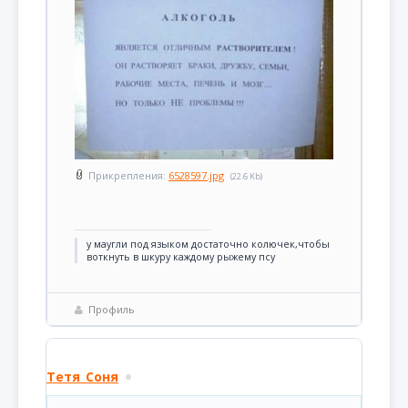
Прикрепления:
6528597.jpg
(22.6 Kb)
у маугли под языком достаточно колючек,чтобы
воткнуть в шкуру каждому рыжему псу
Профиль
Тетя_Соня