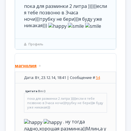
пока для разминки 2 литра ))))))если
я тебе позвоню в 3часа
ночи)))трубку не бери)))я буду уже
никакая)))
Профиль
магнолия
Дата: Вт, 23.12.14, 18:41 | Сообщение #
54
Цитата
Bini
(
)
пока для разминки 2 литра ))))))если я тебе
позвоню в 3часа ночи)))трубку не бери)))я буду
уже никакая)))
. ну тогда
ладно,хорошая разминка))Млин,а у