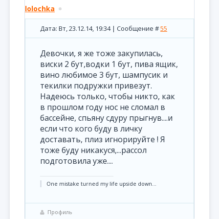
lolochka
Дата: Вт, 23.12.14, 19:34 | Сообщение #
55
Девочки, я же тоже закупилась,
виски 2 бут,водки 1 бут, пива ящик,
вино любимое 3 бут, шампусик и
текилки подружки привезут.
Надеюсь только, чтобы никто, как
в прошлом году нос не сломал в
бассейне, спьяну сдуру прыгнув....и
если что кого буду в личку
доставать, плиз игнорируйте ! Я
тоже буду никакуся,...рассол
подготовила уже....
One mistake turned my life upside down...
Профиль