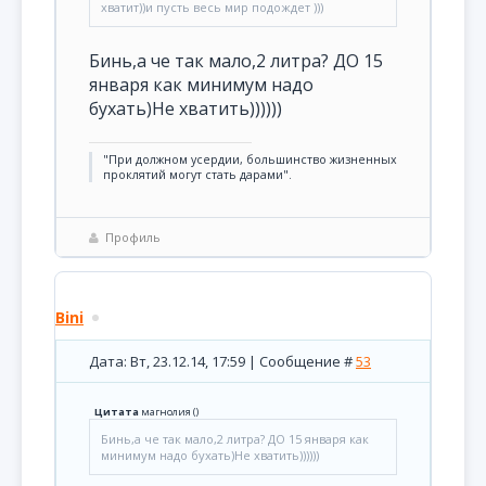
хватит))и пусть весь мир подождет )))
Бинь,а че так мало,2 литра? ДО 15
января как минимум надо
бухать)Не хватить))))))
"При должном усердии, большинство жизненных
проклятий могут стать дарами".
Профиль
Bini
Дата: Вт, 23.12.14, 17:59 | Сообщение #
53
Цитата
магнолия
(
)
Бинь,а че так мало,2 литра? ДО 15 января как
минимум надо бухать)Не хватить))))))