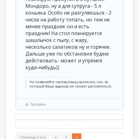
Мондоро, ну а для супруга - 5 л
коньяка. Особо не разгуляешься - 2
числа на работу топать, но тем не
менее праздник он и есть
праздник! На стол планируется
шашлычок с пылу, с жару,
несколько салатиков ну и горячее.
Дальше уже по обстановке будем
действовать- может и упрёмся
куда-нибудь))
Не позволяйте своему языку выписать чек, за
который Ваша задница не сможет расплатиться.
Профиль
Страница
2
из
2
«
1
2