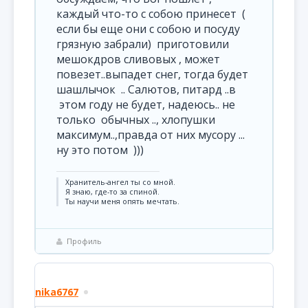
каждый что-то с собою принесет (
если бы еще они с собою и посуду
грязную забрали) приготовили
мешокдров сливовых , может
повезет..выпадет снег, тогда будет
шашлычок .. Салютов, питард ..в
этом году не будет, надеюсь.. не
только обычных .., хлопушки
максимум..,правда от них мусору ...
ну это потом )))
Хранитель-ангел ты со мной.
Я знаю, где-то за спиной.
Ты научи меня опять мечтать.
Профиль
nika6767