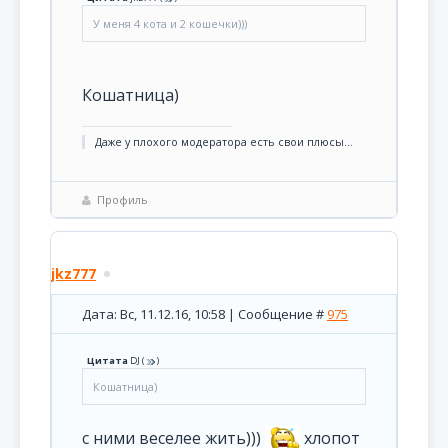
У меня 4 кота и 2 кошечки)))
Кошатница)
Даже у плохого модератора есть свои плюсы...
Профиль
jkz777
Дата: Вс, 11.12.16, 10:58 | Сообщение #
975
Цитата
DJ
(
)
Кошатница)
с ними веселее жить)))
хлопот