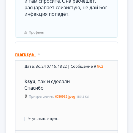
и там спросите. Она расчешет,
расцарапает слизистую, не дай Бог
инфекция попадёт.
Профиль
marusya_
Дата: Вс, 24.07.16, 18:22 | Сообщение #
962
ksyu
, так и сделали
Спасибо
Прикрепления:
6080982.jpeg
(154.5 Kb)
Учусь жить с нуля....