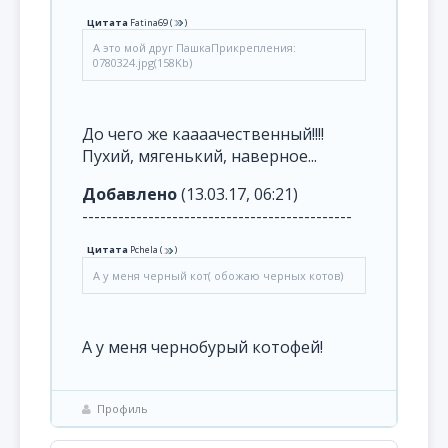
Цитата
Fatina69
(
)
А это мой друг ПашкаПрикрепления:
0780324.jpg(158Kb)
До чего же каааачественный!!!!
Пухий, мягенький, наверное...
Добавлено
(13.03.17, 06:21)
---------------------------------------------
Цитата
Pchela
(
)
А у меня черный кот( обожаю черных котов)
А у меня чернобурый котофей!
Профиль