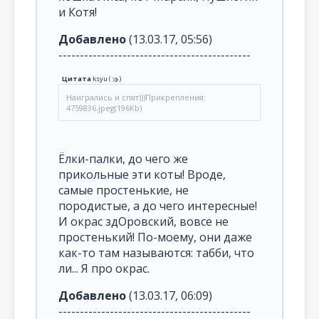
и Котя!
Добавлено
(13.03.17, 05:56)
---------------------------------------------
Цитата
ksyu
(
)
Наигрались и спят)))Прикрепления:
4759836.jpeg(196Kb)
Ёлки-палки, до чего же
прикольные эти коты! Вроде,
самые простенькие, не
породистые, а до чего интересные!
И окрас здОровский, вовсе не
простенький! По-моему, они даже
как-то там называются: табби, что
ли... Я про окрас.
Добавлено
(13.03.17, 06:09)
---------------------------------------------