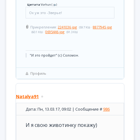
Цитата
Vorhun
(
)
Ох уж это -Зверье!
Прикрепления:
2241036.jpg
·
8877945.jpg
(59.7 Kb)
·
0695446.jpg
(60.1 Kb)
(91.3 Kb)
"И это пройдет" (с) Соломон.
Профиль
Natalya91
Дата: Пн, 13.03.17, 09:02 | Сообщение #
986
И я свою животинку покажу)