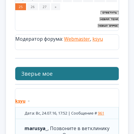
25
26
27
»
Модератор форума:
Webmaster
,
ksyu
Зверье мое
ksyu
Дата: Вс, 24.07.16, 17:52 | Сообщение #
961
marusya_
, Позвоните в ветклинику