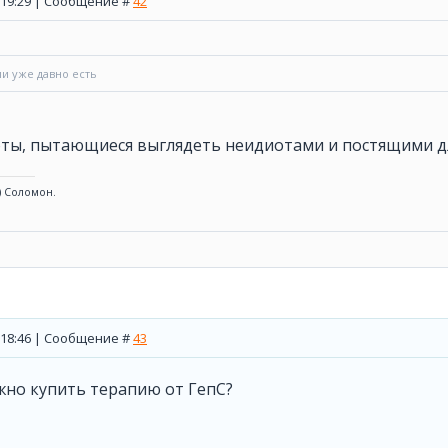
, 19:29 | Сообщение #
42
ии уже давно есть
оты, пытающиеся выглядеть неидиотами и постящими дл
) Соломон.
, 18:46 | Сообщение #
43
жно купить терапию от ГепС?