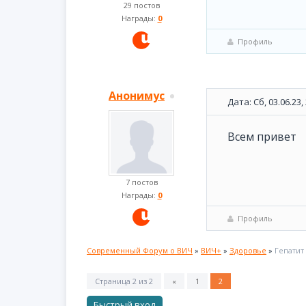
29 постов
Награды:
0
Профиль
Анонимус
Дата: Сб, 03.06.23
Всем привет
7 постов
Награды:
0
Профиль
Современный Форум о ВИЧ
»
ВИЧ+
»
Здоровье
»
Гепатит
Страница
2
из
2
«
1
2