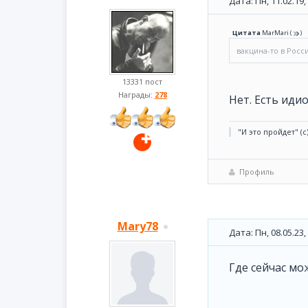
Дата: Пн, 11.02.19
Цитата
MarMari
(
)
вакцина-то в Росс
13331 пост
Награды:
278
Нет. Есть иди
"И это пройдет" (с
Профиль
Mary78
Дата: Пн, 08.05.23
Где сейчас мо