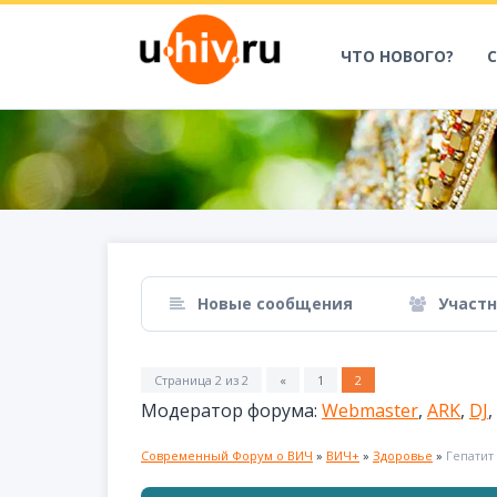
ЧТО НОВОГО?
Новые сообщения
Участ
Страница
2
из
2
«
1
2
Модератор форума:
Webmaster
,
ARK
,
DJ
,
Современный Форум о ВИЧ
»
ВИЧ+
»
Здоровье
»
Гепатит