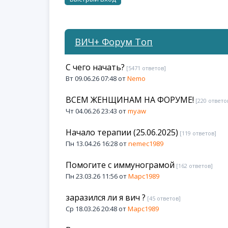
ВИЧ+ Форум Топ
С чего начать?
[5471 ответов]
Вт 09.06.26 07:48 от
Nemo
ВСЕМ ЖЕНЩИНАМ НА ФОРУМЕ!
[220 ответо
Чт 04.06.26 23:43 от
myaw
Начало терапии (25.06.2025)
[119 ответов]
Пн 13.04.26 16:28 от
nemec1989
Помогите с иммунограмой
[162 ответов]
Пн 23.03.26 11:56 от
Марс1989
заразился ли я вич ?
[45 ответов]
Ср 18.03.26 20:48 от
Марс1989