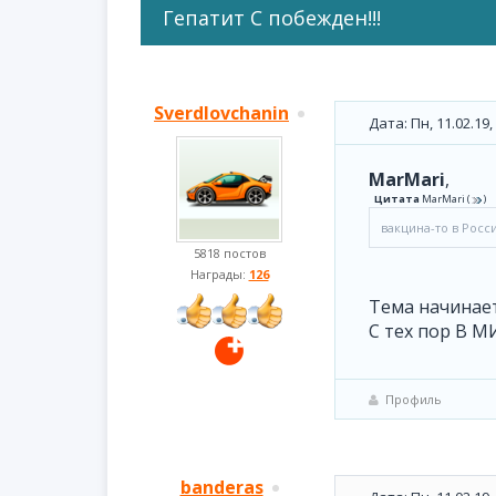
Гепатит С побежден!!!
Sverdlovchanin
Дата: Пн, 11.02.19
MarMari
,
Цитата
MarMari
(
)
вакцина-то в Росс
5818 постов
Награды:
126
Тема начинаетс
С тех пор В М
Профиль
banderas