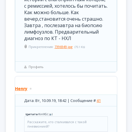
с ремиссией, хотелось бы почитать.
Как можно больше. Как
вечер,становится очень страшно.
Завтра , послезавтра на биопсию
лимфоузлов. Предварительный
диагноз по КТ - НХЛ
Прикрепления:
7396949.jpg
(75.1 Kb)
Профиль
Henry
Дата: Вт, 10.09.19, 18:42 | Сообщение #
41
Цитата
KirillG
(
)
Расскажите, кто сталкивался с такой
пневмонией?