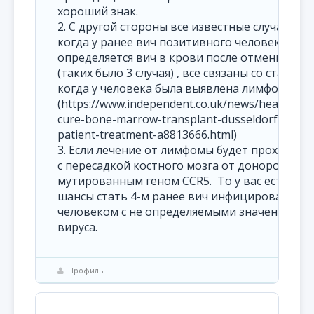
хороший знак.
2. С другой стороны все известные случаи
когда у ранее вич позитивного человека не
определяется вич в крови после отмены АРВ
(таких было 3 случая) , все связаны со стадией
когда у человека была выявлена лимфома.
(https://www.independent.co.uk/news/health/hiv
cure-bone-marrow-transplant-dusseldorf-
patient-treatment-a8813666.html)
3. Если лечение от лимфомы будет проходить
с пересадкой костного мозга от доноров с
мутированным геном ССR5. То у вас есть все
шансы стать 4-м ранее вич инфицированным
человеком с не определяемыми значениями
вируса.
Профиль