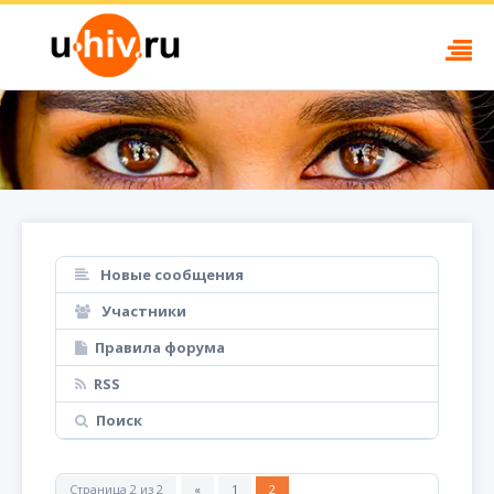
Новые сообщения
Участники
Правила форума
RSS
Поиск
Страница
2
из
2
«
1
2