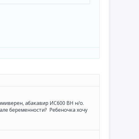
амиверен, абакавир ИС600 ВН н/о.
але беременности? Ребеночка хочу