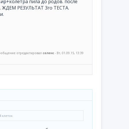
вир+колетра пила до родов. после
а-. ЖДЕМ РЕЗУЛЬТАТ 3го ТЕСТА.
и.
ообщение отредактировал
селенс
-
Вт, 01.09.15, 13:39
4 клеток