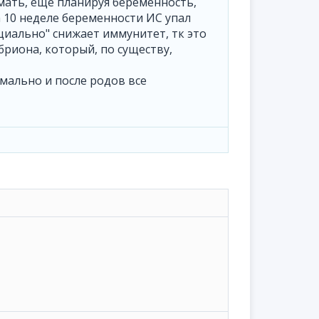
мать, еще планируя беременность,
а 10 неделе беременности ИС упал
циально" снижает иммунитет, тк это
риона, который, по существу,
мально и после родов все