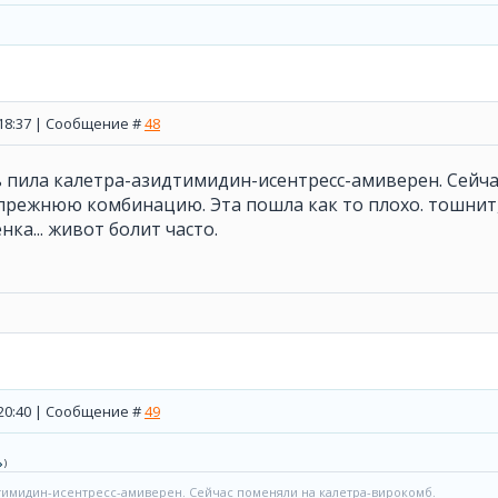
, 18:37 | Сообщение #
48
ь пила калетра-азидтимидин-исентресс-амиверен. Сейч
прежнюю комбинацию. Эта пошла как то плохо. тошнит, с
ка... живот болит часто.
, 20:40 | Сообщение #
49
)
дтимидин-исентресс-амиверен. Сейчас поменяли на калетра-вирокомб.