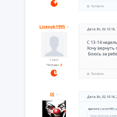
Профиль
Lisenok1995
Дата: Вс, 02.10.16
C 13-14 недел
Хочу вернуть 
Боюсь за ребен
1 пост
Награды:
0
Профиль
DJ
Дата: Вс, 02.10.16
Цитата
Lisenok1995
(
пила калетра-ази