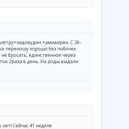
калетру+зидовудин +амивирен. С 26-
Все переношу хорошо без побочек.
ю не бросать, единственное через
ток 2раза в день. На роды выдали
 нет! Сейчас 41 неделя