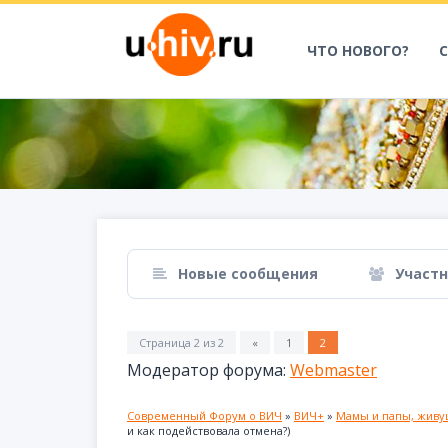
ЧТО НОВОГО?
Новые сообщения
Участ
Страница
2
из
2
«
1
2
Модератор форума:
Webmaster
Современный Форум о ВИЧ
»
ВИЧ+
»
Мамы и папы, живу
и как подействовала отмена?)