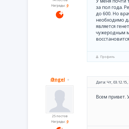
У меня почти 
Награды:
0
за пол года. 
до 600. Но вр
необходимо д
является гене
чужеродным м
восстановится
Профиль
@ngel
Дата: Чт, 03.12.15
Всем привет. 
25 постов
Награды:
0