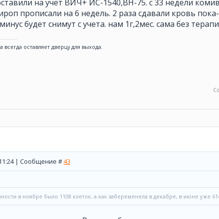
оставили на учет ВИЧ+ ИС-1540,ВН-75. с 33 недели коми
ироп прописали на 6 недель. 2 раза сдавали кровь пок
инус будет снимут с учета. нам 1г,2мес. сама без терапи
а всегда оставляет дверцу для выхода.
С
, 11:24 | Сообщение #
43
ности в ноябре было 1108 клеток, а как забеременела в декабре, в июне уже 61