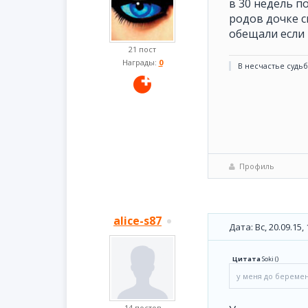
в 30 недель п
родов дочке с
обещали если м
21 пост
Награды:
0
В несчастье судьб
Профиль
alice-s87
Дата: Вс, 20.09.15
Цитата
Soki
(
)
у меня до беремен
14 постов