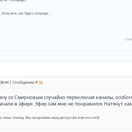
 сбоку все, как будто спереди....
Соо
, 08:44 | Сообщение #
44
ачу со Смирновым случайно переключая каналы, особого
чали в эфире. Эфир сам мне не понравился. Натянут как
то лишь эпизод. Мы продолжим нашу дискуссию в вечности!)))