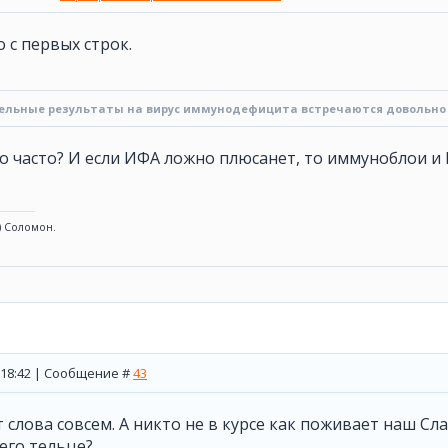
о с первых строк.
льные результаты на вирус иммунодефицита встречаются довольно
 часто? И если ИФА ложно плюсанет, то иммуноблои и 
) Соломон.
, 18:42 | Сообщение #
43
т слова совсем. А никто не в курсе как поживает наш Сл
его тельце?