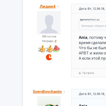
Лидия4
Дата: Вт, 12.06.18
Цитата
Ania
(
)
батюшка говорит 
398 постов
Ania
, потому
Награды:
4
время сделали
Что бы не был
АРВТ и жили о
А если этой п
Профиль
Sverdlovchanin
Дата: Вт, 12.06.18
Ania
,