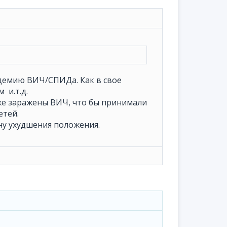
демию ВИЧ/СПИДа. Как в свое
 и.т.д.
же заражены ВИЧ, что бы принимали
етей.
ону ухудшения положения.