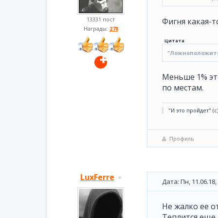
13331 пост
Фигня какая-т
Награды:
278
Цитата
"Ложноположите
Меньше 1% это
по местам.
"И это пройдет" (с
Профиль
LuxFerre
Дата: Пн, 11.06.18
Не жалко ее о
Теплится еще 