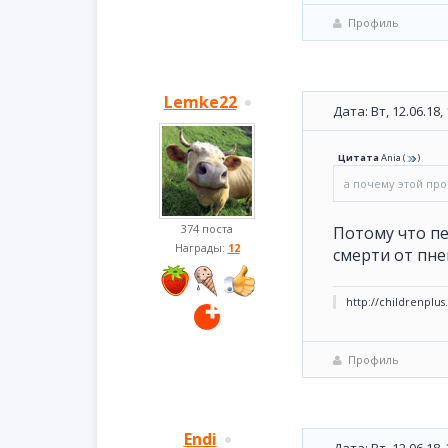
Профиль
Lemke22
Дата: Вт, 12.06.18
Цитата
Ania
(
)
а почему этой пр
374 поста
Потому что пе
Награды:
12
смерти от пне
http://childrenplus
Профиль
Endi