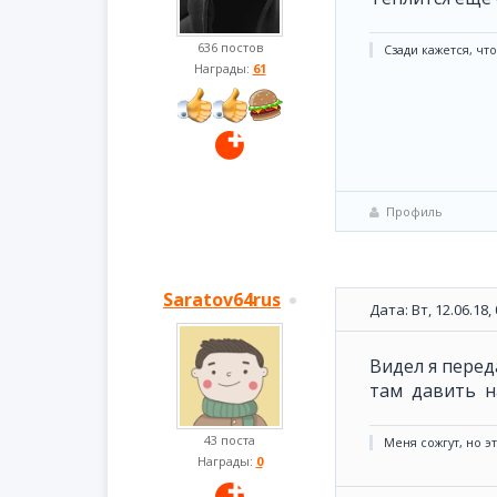
636 постов
Сзади кажется, что
Награды:
61
Профиль
Saratov64rus
Дата: Вт, 12.06.18
Видел я перед
там давить на
43 поста
Меня сожгут, но э
Награды:
0