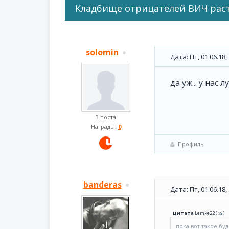
Кладбище отрицателей ВИЧ рас
solomin
Дата: Пт, 01.06.18
да уж... у нас л
3 поста
Награды:
0
Профиль
banderas
Дата: Пт, 01.06.18
Цитата
Lemke22
(
)
пока вот такое бу