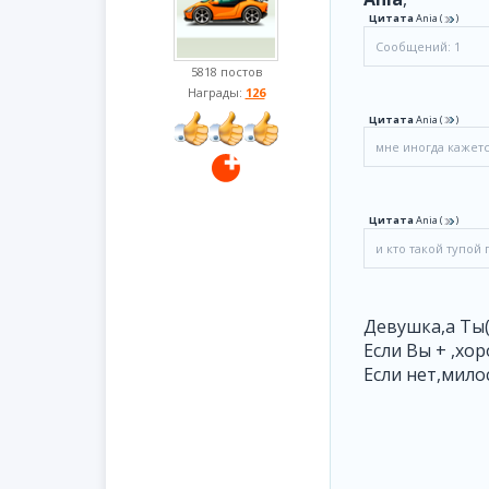
Цитата
Ania
(
)
Сообщений: 1
5818 постов
Награды:
126
Цитата
Ania
(
)
мне иногда кажетс
Цитата
Ania
(
)
и кто такой тупой 
Девушка,а Ты(
Если Вы + ,хо
Если нет,мило