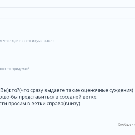
я что люди просто из ума вышли
пост то придумал?
Вы)кто?(что сразу выдаете такие оценочные суждения)
рошо-бы представиться в соседней ветке.
сти просим в ветки справа(внизу)
Сообщени