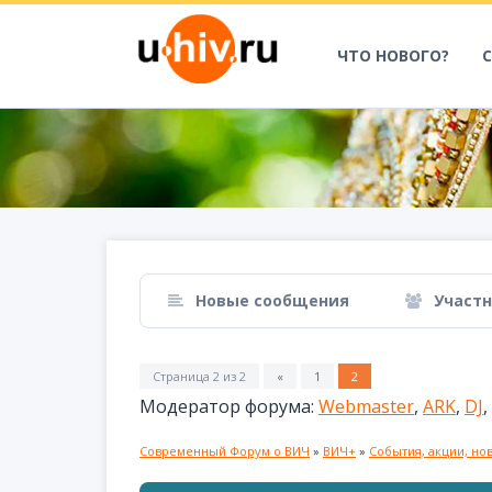
ЧТО НОВОГО?
Новые сообщения
Участ
Страница
2
из
2
«
1
2
Модератор форума:
Webmaster
,
ARK
,
DJ
,
Современный Форум о ВИЧ
»
ВИЧ+
»
События, акции, но