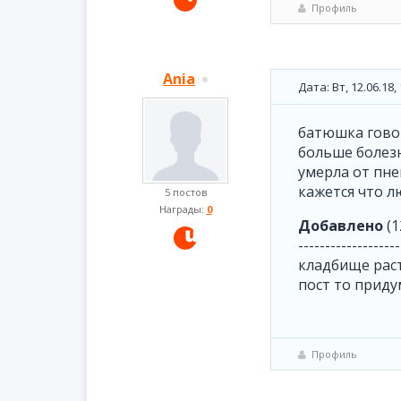
Профиль
Ania
Дата: Вт, 12.06.18
батюшка говор
больше болезн
умерла от пне
кажется что л
5 постов
Награды:
0
Добавлено
(1
-------------------
кладбище раст
пост то приду
Профиль