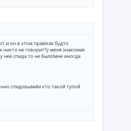
т,и он в этом прав!как будто
х никто не говорит?у меня знакомая
у нее спида то не было!мне иногда
енно спидовыми!и кто такой тупой