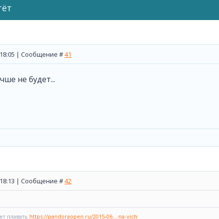
тёт
, 18:05 | Сообщение #
41
учше не будет...
, 18:13 | Сообщение #
42
дет плавать
https://pandoraopen.ru/2015-06....na-vich