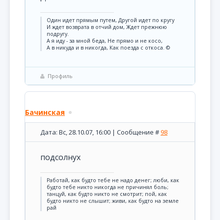
Один идет прямым путем, Другой идет по кругу
И ждет возврата в отчий дом, Ждет прежнюю
подругу.
А я иду - за мной беда, Не прямо и не косо,
А в никуда и в никогда, Как поезда с откоса. ©
Профиль
Бачинская
Дата: Вс, 28.10.07, 16:00 | Сообщение #
98
подсолнух
Pаботай, как будто тебе не надо денег; люби, как
будто тебе никто никогда не причинял боль;
танцуй, как будто никто не смотрит; пой, как
будто никто не слышит; живи, как будто на земле
рай