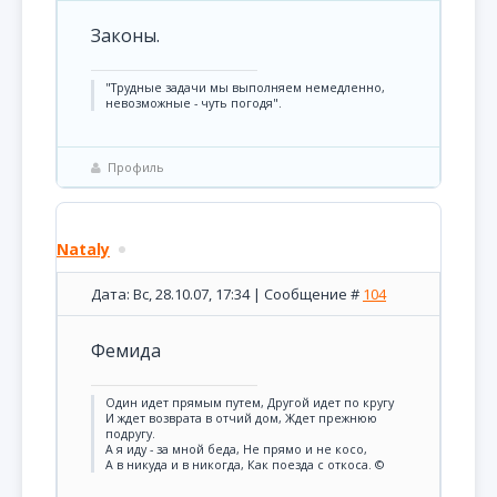
Законы.
"Трудные задачи мы выполняем немедленно,
невозможные - чуть погодя".
Профиль
Nataly
Дата: Вс, 28.10.07, 17:34 | Сообщение #
104
Фемида
Один идет прямым путем, Другой идет по кругу
И ждет возврата в отчий дом, Ждет прежнюю
подругу.
А я иду - за мной беда, Не прямо и не косо,
А в никуда и в никогда, Как поезда с откоса. ©