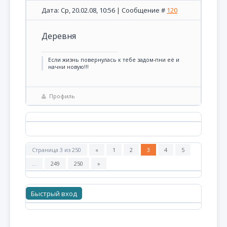
Дата: Ср, 20.02.08, 10:56 | Сообщение #
120
Деревня
Если жизнь повернулась к тебе задом-пни её и
начни новую!!!
Профиль
Страница
3
из
250
«
1
2
3
4
5
…
249
250
»