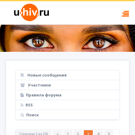
Новые сообщения
Участники
Правила форума
RSS
Поиск
Страница
3
из
250
«
1
2
3
4
5