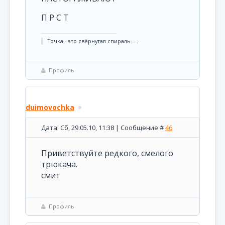
П Р С Т
Точка - это свёрнутая спираль.....
Профиль
duimovochka
Дата: Сб, 29.05.10, 11:38 | Сообщение #
46
Приветствуйте редкого, смелого
трюкача.
смит
Профиль