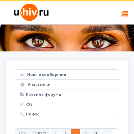
Новые сообщения
Участники
Правила форума
RSS
Поиск
Страница
2
из
39
«
1
2
3
4
…