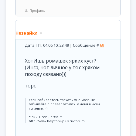
Профиль
Незнайка
Дата: Пт, 04.06.10, 23:49 | Сообщение #
69
ХотИшь ромашек ярких куст?
(Инга, чот личное у тя с хряком
походу связано)))
торс
Если собираетесь трахать мне мозг..не
забывайте о презервативах..у меня мысли
грязные..=)
* вич + гепС с 98г. *
http://www.helptohivplus.ru/forum