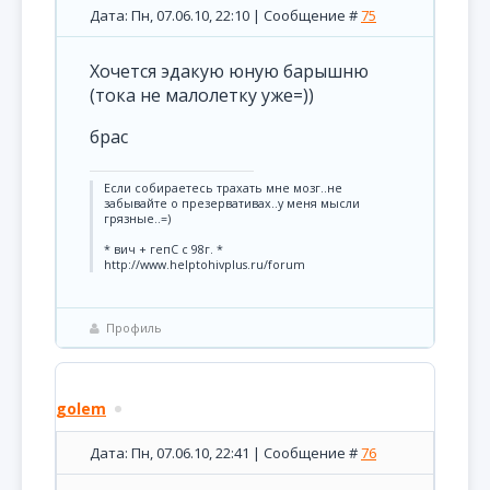
Дата: Пн, 07.06.10, 22:10 | Сообщение #
75
Хочется эдакую юную барышню
(тока не малолетку уже=))
брас
Если собираетесь трахать мне мозг..не
забывайте о презервативах..у меня мысли
грязные..=)
* вич + гепС с 98г. *
http://www.helptohivplus.ru/forum
Профиль
golem
Дата: Пн, 07.06.10, 22:41 | Сообщение #
76