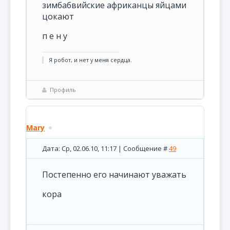
зимбабвийские африканцы яйцами
цокают
п е н у
Я робот, и нет у меня сердца.
Профиль
Mary
Дата: Ср, 02.06.10, 11:17 | Сообщение #
49
Постепенно его начинают уважать
кора