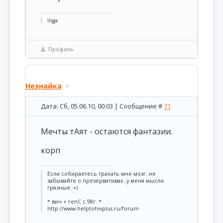
Inga
Профиль
Незнайка
Дата: Сб, 05.06.10, 00:03 | Сообщение #
71
Мечты тАят - остаются фантазии.
корп
Если собираетесь трахать мне мозг..не
забывайте о презервативах..у меня мысли
грязные..=)
* вич + гепС с 98г. *
http://www.helptohivplus.ru/forum