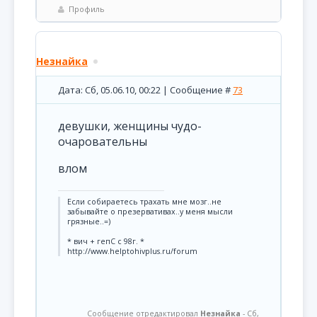
Профиль
Незнайка
Дата: Сб, 05.06.10, 00:22 | Сообщение #
73
девушки, женщины чудо-
очаровательны
влом
Если собираетесь трахать мне мозг..не
забывайте о презервативах..у меня мысли
грязные..=)
* вич + гепС с 98г. *
http://www.helptohivplus.ru/forum
Сообщение отредактировал
Незнайка
-
Сб,