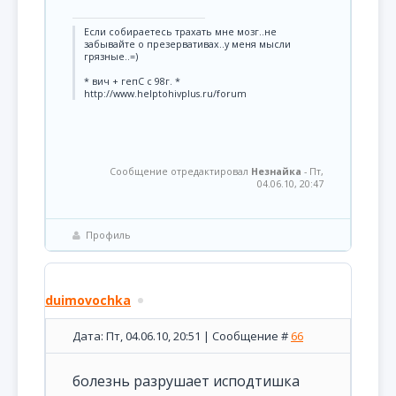
Если собираетесь трахать мне мозг..не
забывайте о презервативах..у меня мысли
грязные..=)
* вич + гепС с 98г. *
http://www.helptohivplus.ru/forum
Сообщение отредактировал
Незнайка
-
Пт,
04.06.10, 20:47
Профиль
duimovochka
Дата: Пт, 04.06.10, 20:51 | Сообщение #
66
болезнь разрушает исподтишка