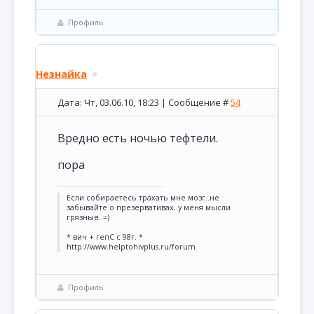
Профиль
Незнайка
Дата: Чт, 03.06.10, 18:23 | Сообщение #
54
Вредно есть ночью тефтели.
пора
Если собираетесь трахать мне мозг..не
забывайте о презервативах..у меня мысли
грязные..=)
* вич + гепС с 98г. *
http://www.helptohivplus.ru/forum
Профиль