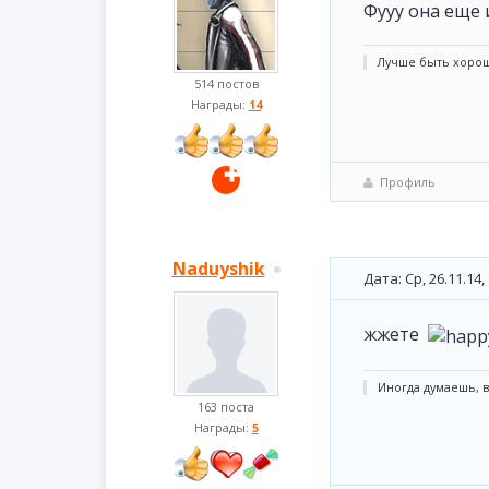
Фууу она еще 
Лучше быть хорош
514 постов
Награды:
14
Профиль
Naduyshik
Дата: Ср, 26.11.14
жжете
Иногда думаешь, во
163 поста
Награды:
5