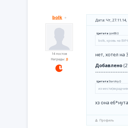
bolk
Дата: Чт, 27.11.14
Цитата
ijon88
(
)
bolk, кровь на ВИЧ
14 постов
нет, хотел на 
Награды:
0
Добавлено
(2
-------------------
Цитата
Starskiy
(
)
из мести(вкрадчиво
хз она еб*нута
Профиль