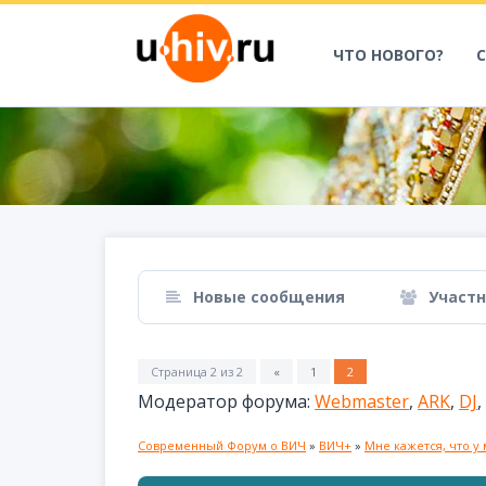
ЧТО НОВОГО?
Новые сообщения
Участ
Страница
2
из
2
«
1
2
Модератор форума:
Webmaster
,
ARK
,
DJ
,
Современный Форум о ВИЧ
»
ВИЧ+
»
Мне кажется, что у