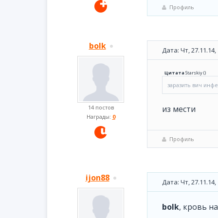
Профиль
bolk
Дата: Чт, 27.11.14
Цитата
Starskiy
(
)
заразить вич инфекцией х
14 постов
из мести
Награды:
0
Профиль
ijon88
Дата: Чт, 27.11.14
bolk
, кровь н