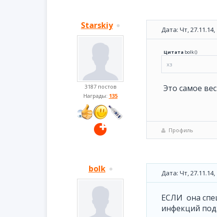
Starskiy
Дата: Чт, 27.11.14
Цитата
bolk
(
)
хз
3187 постов
Это самое вес
Награды:
135
Профиль
bolk
Дата: Чт, 27.11.14
ЕСЛИ она спец
инфекций подх