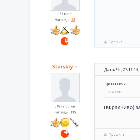
451 пост
Награды:
22
Профиль
Starskiy
Дата: Чт, 27.11.14
Цитата
bolk
(
)
из мести
3187 постов
(вкрадчиво) з
Награды:
135
Профиль