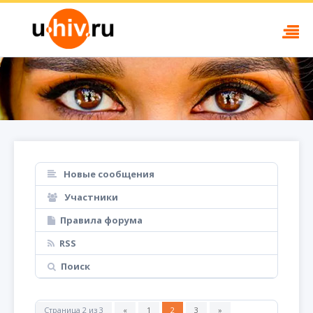
Новые сообщения
Участники
Правила форума
RSS
Поиск
Страница
2
из
3
«
1
2
3
»