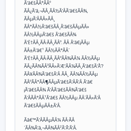
Ã‘â€šÃÂ°ÃÂº
ÃÂ¿Ã‘â‚¬ÃÂ¸ÃÂ½Ã‘ÂÃ‘â€šÃÂ¾,
ÃÂµÃ‘ÂÃÂ»ÃÂ¸
ÃÂ°ÃÂ½Ã‘â€šÃÂ¸Ã‘â€šÃÂµÃÂ»
ÃÂ½ÃÂµÃ‘â€š Ã‘â€šÃÂ¾
Ã‘Ë†ÃÂ¸ÃÂ·ÃÂ¸ÃÂº. ÃÂ Ã‘â€¡ÃÂµ
ÃÂ±Ã‘â€¹ ÃÂ½ÃÂ°ÃÂ´
Ã‘Ë†ÃÂ¸ÃÂ·ÃÂ¸ÃÂºÃÂ¾ÃÂ¼ ÃÂ½ÃÂµ
ÃÂ¿ÃÂ¾ÃÂ³ÃÂ»Ã‘Æ’ÃÂ¼ÃÂ¸Ã‘â€šÃ‘Å’?
ÃÂ¥ÃÂ¾Ã‘â€šÃ‘Â ÃÂ¸ ÃÂ¼ÃÂ½ÃÂµ
ÃÂºÃÂ°ÃÂ¶ÃÂµÃ‘â€šÃ‘ÂÃ‘Â Ã‘â€
¡Ã‘â€šÃÂ¾ Ã‘ÂÃ‘â€šÃÂ¾Ã‘â€š
Ã‘ÂÃÂ°ÃÂ¹Ã‘â€š ÃÂ½ÃÂµ ÃÂ´ÃÂ»Ã‘Â
Ã‘â€šÃÂµÃÂ±Ã‘Â.
Ãâ€™Ã‘ÂÃÂµÃÂ¼ ÃÂ·ÃÂ
´ÃÂ¾Ã‘â‚¬ÃÂ¾ÃÂ²Ã‘Å’Ã‘Â.