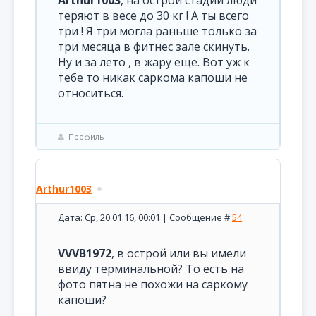
Arthur1003
, на острой стадии люди
теряют в весе до 30 кг ! А ты всего
три ! Я три могла раньше только за
три месяца в фитнес зале скинуть.
Ну и за лето , в жару еще. Вот уж к
тебе то никак саркома капоши не
относиться.
Профиль
Arthur1003
Дата: Ср, 20.01.16, 00:01 | Сообщение #
54
VVVB1972
, в острой или вы имели
ввиду терминальной? То есть на
фото пятна не похожи на саркому
капоши?