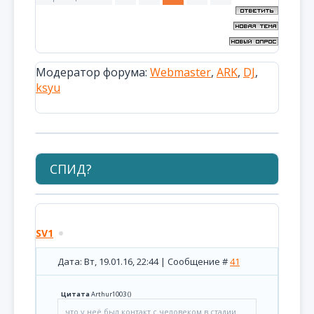
Модератор форума:
Webmaster
,
ARK
,
DJ
,
ksyu
СПИД?
SV1
Дата: Вт, 19.01.16, 22:44 | Сообщение #
41
Цитата
Arthur1003
(
)
что у неё был контакт с человеком в стадии