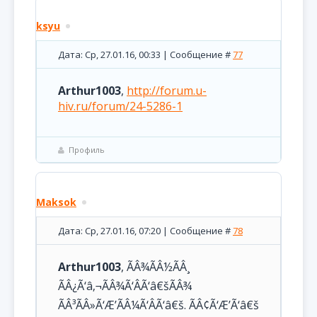
ksyu
Дата: Ср, 27.01.16, 00:33 | Сообщение #
77
Arthur1003
,
http://forum.u-
hiv.ru/forum/24-5286-1
Профиль
Maksok
Дата: Ср, 27.01.16, 07:20 | Сообщение #
78
Arthur1003
, ÃÂ¾ÃÂ½ÃÂ¸
ÃÂ¿Ã‘â‚¬ÃÂ¾Ã‘ÂÃ‘â€šÃÂ¾
ÃÂ³ÃÂ»Ã‘Æ’ÃÂ¼Ã‘ÂÃ‘â€š. ÃÂ¢Ã‘Æ’Ã‘â€š