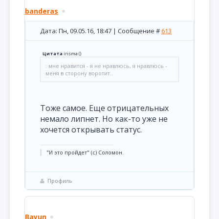
banderas
Дата: Пн, 09.05.16, 18:47 | Сообщение #
613
Цитата
irisma
(
)
: мне нравится - я не нравлюсь, я нравлюсь -
меня в сторону воротит..
Тоже самое. Еще отрицательных
немало липнет. Но как-то уже не
хочется открывать статус.
"И это пройдет" (с) Соломон.
Профиль
Bayun