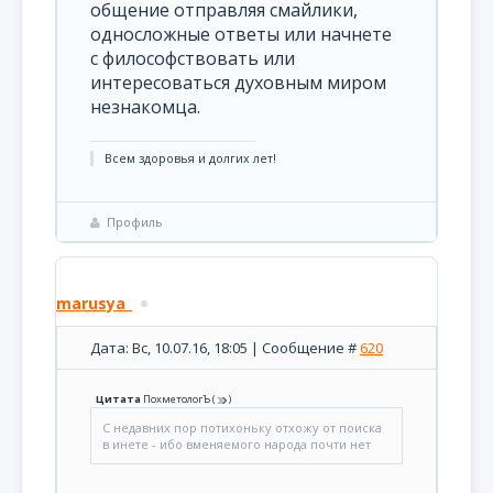
общение отправляя смайлики,
односложные ответы или начнете
с философствовать или
интересоваться духовным миром
незнакомца.
Всем здоровья и долгих лет!
Профиль
marusya_
Дата: Вс, 10.07.16, 18:05 | Сообщение #
620
Цитата
ПохметологЪ
(
)
С недавних пор потихоньку отхожу от поиска
в инете - ибо вменяемого народа почти нет