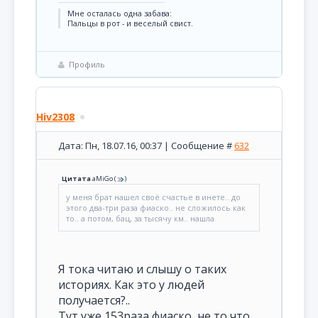
Мне осталась одна забава:
Пальцы в рот - и веселый свист.
Профиль
Hiv2308
Дата: Пн, 18.07.16, 00:37 | Сообщение #
632
Цитата
aMiGo
(
)
у меня брат нашел своё счастье в инете.. до
этого два-три раза фиаско.. не сложилось как
то.. а потом, бац, за тысячу км.. нашла
Я тока читаю и слышу о таких
историях. Как это у людей
получается?..
Тут уже 153раза фиаско, не то что