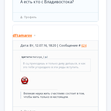
А есть кто с Владивостока?
Профиль
dftamarov
Дата: Вт, 12.07.16, 18:20 | Сообщение #
624
Цитата
marusya_
(
)
В сц приходишь и только диву даёшься, и как
это тебя угораздило в эти ряды вступить.
Великая наука жить счастливо состоит в том,
чтобы жить только в настоящем.