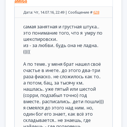
aMiGo
Дата: Чт, 14.07.16, 22:49 | Сообщение #
628
самая занятная и грустная штука...
это понимание того, что я умру по
шекспировски..
из - за любви.. будь она не ладна..
(((((
А по теме.. у меня брат нашел своё
счастье в инете.. до этого два-три
раза фиаско.. не сложилось как то..
а потом, бац, за тысячу км..
нашлась.. уже пятый или шестой
(сорри, подзабыл точно) год
вместе.. расписались.. дети пошли)))
я смеялся до этого над ним.. но,
один бог его знает, как всё это
складывается... не знаешь, где
найдешь - где потеряешь..