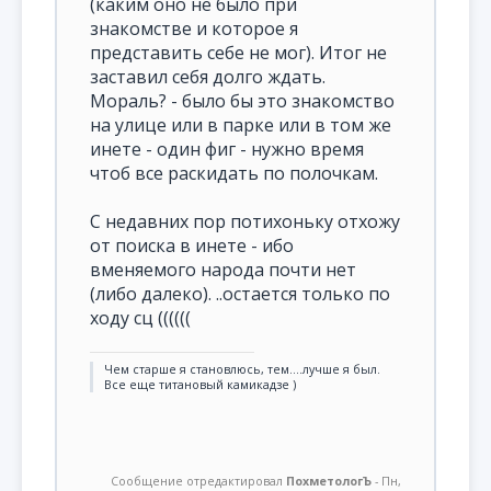
(каким оно не было при
знакомстве и которое я
представить себе не мог). Итог не
заставил себя долго ждать.
Мораль? - было бы это знакомство
на улице или в парке или в том же
инете - один фиг - нужно время
чтоб все раскидать по полочкам.
С недавних пор потихоньку отхожу
от поиска в инете - ибо
вменяемого народа почти нет
(либо далеко). ..остается только по
ходу сц ((((((
Чем старше я становлюсь, тем....лучше я был.
Все еще титановый камикадзе )
Сообщение отредактировал
ПохметологЪ
-
Пн,