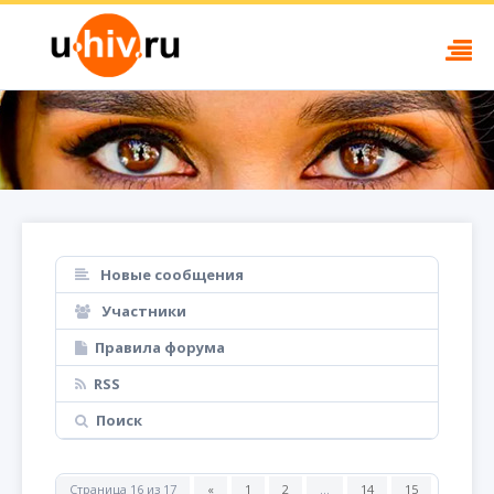
Новые сообщения
Участники
Правила форума
RSS
Поиск
Страница
16
из
17
«
1
2
…
14
15