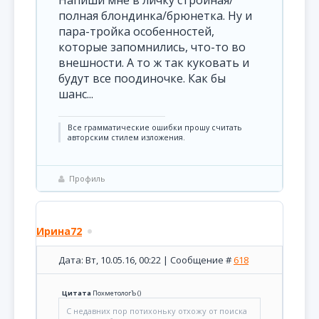
Напиши мне в личку стройная/
полная блондинка/брюнетка. Ну и
пара-тройка особенностей,
которые запомнились, что-то во
внешности. А то ж так куковать и
будут все поодиночке. Как бы
шанс...
Все грамматические ошибки прошу считать
авторским стилем изложения.
Профиль
Ирина72
Дата: Вт, 10.05.16, 00:22 | Сообщение #
618
Цитата
ПохметологЪ
(
)
С недавних пор потихоньку отхожу от поиска