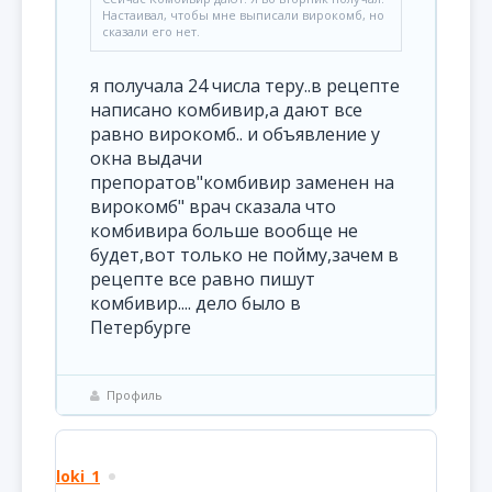
Настаивал, чтобы мне выписали вирокомб, но
сказали его нет.
я получала 24 числа теру..в рецепте
написано комбивир,а дают все
равно вирокомб.. и объявление у
окна выдачи
препоратов"комбивир заменен на
вирокомб" врач сказала что
комбивира больше вообще не
будет,вот только не пойму,зачем в
рецепте все равно пишут
комбивир.... дело было в
Петербурге
Профиль
loki_1