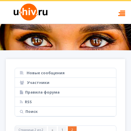
Новые сообщения
Участники
Правила форума
RSS
Поиск
Страница
2
из
2
«
1
2