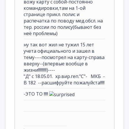
вожу карту с собой-постоянно
командировки,там на 1-ой
странице прикл. полис и
распечатка по поводу мед.обсл. на
тер. россии по полису(бывают без
неё проблемы)
ну так вот жил не тужил 15 лет
учета официального и зашел в
тему----посмотрел на карту-справа
вверху--(впервые вообще в
жизни!!!!!!!!!!)----
"Д" с 18.05.01. хр.вир.геп."С"- МКБ -
В 182 --расшифруйте пожалуйста!!!!!
-ЭТО ТО !!!!!