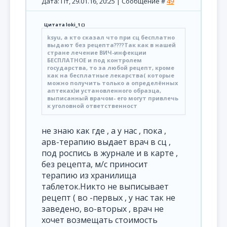
Дата: Пт, 29.01.16, 20:25 | Сообщение #
49
Цитата
loki_1
(
)
ksyu, а кто сказал что при сц бесплатно
выдают без рецепта????Так как в нашей
стране лечение ВИЧ-инфекции
БЕСПЛАТНОЕ и под контролем
государства, то за любой рецепт, кроме
как на бесплатные лекарства( которые
можно получить только а определённых
аптеках)и установленного образца,
выписанный врачом- его могут привлечь
к уголовной ответственност
не знаю как где , а у нас , пока ,
арв-терапию выдает врач в сц ,
под роспись в журнале и в карте ,
без рецепта, м/с приносит
терапию из хранилища
таблеток.Никто не выписывает
рецепт ( во -первых , у нас так не
заведено, во-вторых , врач не
хочет возмещать стоимость