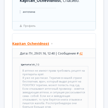
Kapitan_Ochevidnost
, Спасибо.
ангелина
Профиль
Kapitan_Ochevidnost
Дата: Пт, 29.01.16, 12:40 | Сообщение #
42
Цитата
loki_1
(
)
В аптеке не имеют права требовать рецепт на
препараты арвт.
Я уже не раз писал. Терапия в нашей стране
бесплатная, врач, который выдал рецепт на
ПОКУПКУ терапии, может попасть под суд.
Если отказывает аптечный провизор - зовётся
заведующая аптеки, и ситуация рассасывается
сама- собой. Если же и заведующая
отказывает, то тупа берётся книга отзывов и
пишется жалоба. Роспотребнадзора они
бояться больше огня.