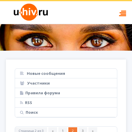
Новые сообщения
Участники
Правила форума
RSS
Поиск
Страница
2
из
3
«
1
2
3
»