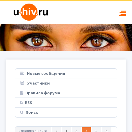
Новые сообщения
Участники
Правила форума
RSS
Поиск
Страница
3
из
248
«
1
2
3
4
5