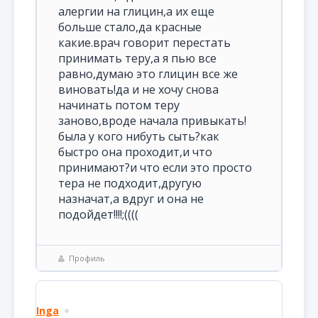
алергии на глицин,а их еще
больше стало,да красные
какие.врач говорит перестать
принимать теру,а я пью все
равно,думаю это глицин все же
виновать!да и не хочу снова
начинать потом теру
заново,вроде начала привыкать!
была у кого нибуть сыть?как
быстро она проходит,и что
принимают?и что если это просто
тера не подходит,другую
назначат,а вдруг и она не
подойдет!!!!;((((
Профиль
Inga