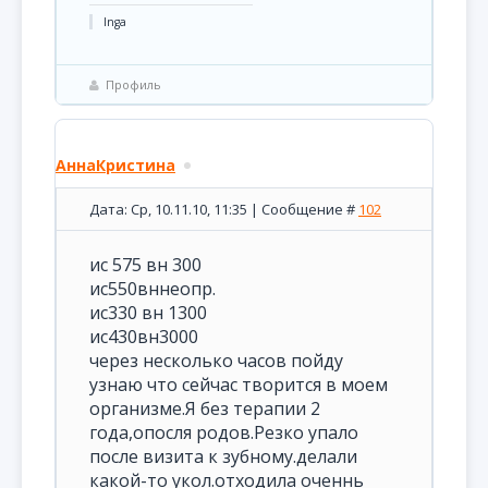
Inga
Профиль
АннаКристина
Дата: Ср, 10.11.10, 11:35 | Сообщение #
102
ис 575 вн 300
ис550вннеопр.
ис330 вн 1300
ис430вн3000
через несколько часов пойду
узнаю что сейчас творится в моем
организме.Я без терапии 2
года,опосля родов.Резко упало
после визита к зубному.делали
какой-то укол.отходила оченнь