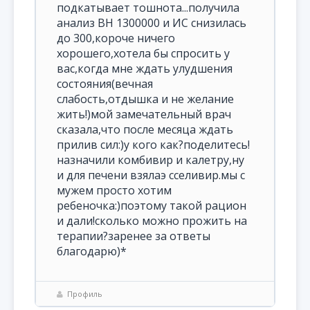
подкатывает тошнота...получила
анализ ВН 1300000 и ИС снизилась
до 300,короче ничего
хорошего,хотела бы спросить у
вас,когда мне ждать улудшения
состояния(вечная
слабость,отдышка и не желание
жить!)мой замечательный врач
сказала,что после месяца ждать
прилив сил:)у кого как?поделитесь!
назначили комбивир и калетру,ну
и для печени взялаэ сселивир.мы с
мужем просто хотим
ребеночка:)поэтому такой рацион
и дали!сколько можно прожить на
терапии?заренее за ответы
благодарю)*
Профиль