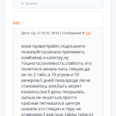
Профиль
кот
Дата: Ср, 27.10.10, 18:14 | Сообщение #
100
всем привет!ребят,подскажите
пожалуйста,начала принимать
комбивир и калетру,ну
тошнота,сонливость,слабость это
понятно.я начала пить глицин,да
не по 2 табл.,а 10 утром и 10
вечером,5 дней пила,вроде легче
становилось или,быть может
казалось:)на 6 день покрылась
сыпью,не чешеться,просто
красные пятнышки,в центре
сказали это глицин и теру не
отменили,3 дня пью таблы типа от