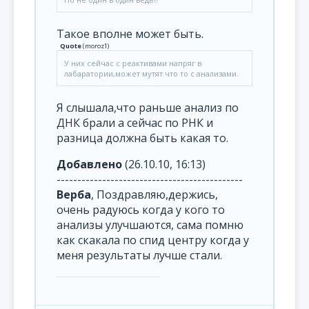
Такое вполне может быть.
Quote
(
moroz1
)
У них сейчас с реактивами напряг в
лабаратории,может мутят что то с анализами.
Я слышала,что раньше анализ по
ДНК брали а сейчас по РНК и
разница должна быть какая то.
Добавлено
(26.10.10, 16:13)
---------------------------------------------
Верба
, Поздравляю,держись,
очень радуюсь когда у кого то
анализы улучшаются, сама помню
как скакала по спид центру когда у
меня результаты лучше стали.