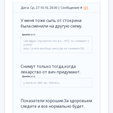
Дата: Ср, 27.10.10, 20:30 | Сообщение #
101
У меня тоже сыпь от стокрина
была.сменили на другую схему.
Quote
(
ars
)
сли вдруг случается что в.н.- Н/О, то снимают с
учета?
или с учета вообще никогда не снимают?)))
Снимут только тогда,когда
лекарство от вич придумают.
Quote
(
ars
)
у меня ис-600, вн -6тясясь.
Показатели хорошие.За здоровьем
следите и все нормально будет.