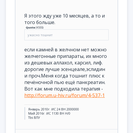
Я этого жду уже 10 месяцев, а то и
того больше.
Quote
(
K555
)
ужасно тошнит
если камней в желчном нет можно
желчегонные припараты, их много
из дешевых аллахол, карсил, лиф.
дорогие лучше эсенцеале,эслидин
и проч.Меня когда тошнит плюс к
печёночной пью ещё панкреатин.
Вот как мне подходила терапия -
http://forum.u-hiv.ru/forum/4-537-1
Январь 2010г. ИС 24 ВН 2000000
Май 2016г. ИС 1130 ВН Н/0
Tbs ВЛУ