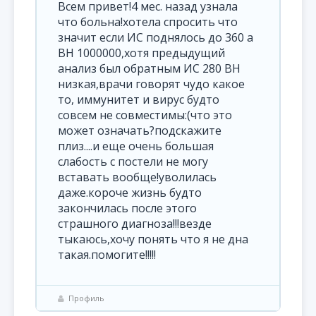
Всем привет!4 мес. назад узнала
что больна!хотела спросить что
значит если ИС поднялось до 360 а
ВН 1000000,хотя предыдущий
анализ был обратным ИС 280 ВН
низкая,врачи говорят чудо какое
то, иммунитет и вирус будто
совсем не совместимы:(что это
может означать?подскажите
плиз....и еще очень большая
слабость с постели не могу
вставать вообще!уволилась
даже.короче жизнь будто
закончилась после этого
страшного диагноза!!!везде
тыкаюсь,хочу понять что я не дна
такая.помогите!!!!!
Профиль