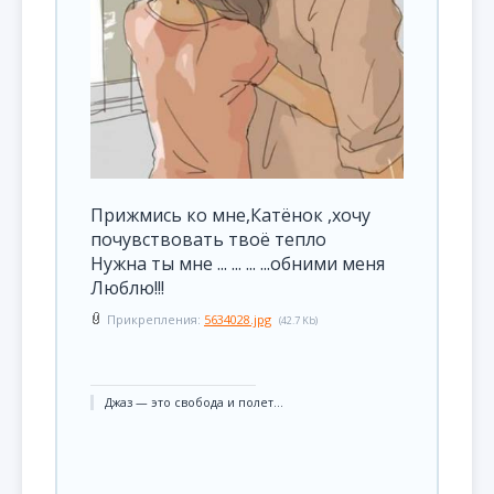
Прижмись ко мне,Катёнок ,хочу
почувствовать твоё тепло
Нужна ты мне ... ... ... ...обними меня
Люблю!!!
Прикрепления:
5634028.jpg
(42.7 Kb)
Джаз — это свобода и полет...