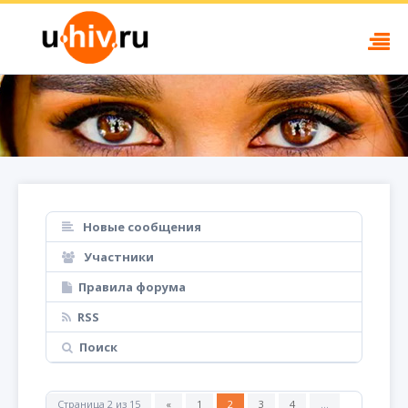
Новые сообщения
Участники
Правила форума
RSS
Поиск
Страница
2
из
15
«
1
2
3
4
…