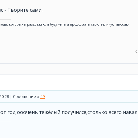
с - Творите сами.
юди, которых я раздражаю, я буду жить и продолжать свою великую миссию
С
, 20:28 | Сообщение #
49
тот год ооочень тяжёлый получился,столько всего нава