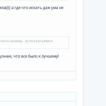
яла(((( а где что искать даж ума не
т оно и к лучшему ...ну это я уже узнаю в
у узнаю, что все было к лучшему!