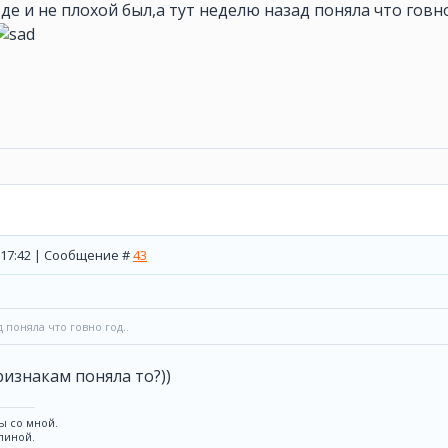
де и не плохой был,а тут неделю назад поняла что говно г
, 17:42 | Сообщение #
43
д поняла что говно год..
ризнакам поняла то?))
ы со мной.
спиной.