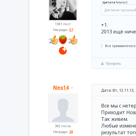
Цитата
Fekalia
(
)
Для меня прошлый
1381 пост
+1.
Награды:
57
2013 ещё ниче
Все грамматическ
Профиль
Neo14
Дата: Вт, 12.11.13
Все мы с нете
Приходит Новы
Так живем.
Любые изменен
382 поста
результат тог
Награды:
28