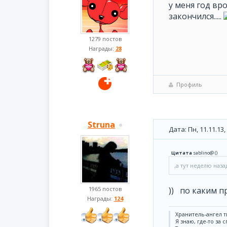
у меня год вро
закончился.....
1279 постов
Награды:
28
Профиль
Struna
Дата: Пн, 11.11.13
Цитата
sablino@
(
)
,а тут неделю наза
1965 постов
)) по каким п
Награды:
124
Хранитель-ангел т
Я знаю, где-то за 