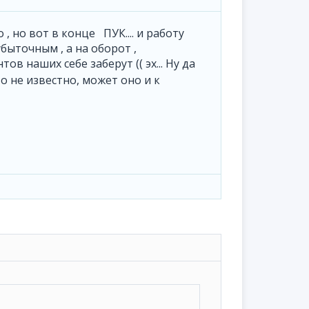
 , но вот в конце ПУК.... и работу
быточным , а на оборот ,
тов наших себе заберут (( эх... Ну да
 что не известно, может оно и к