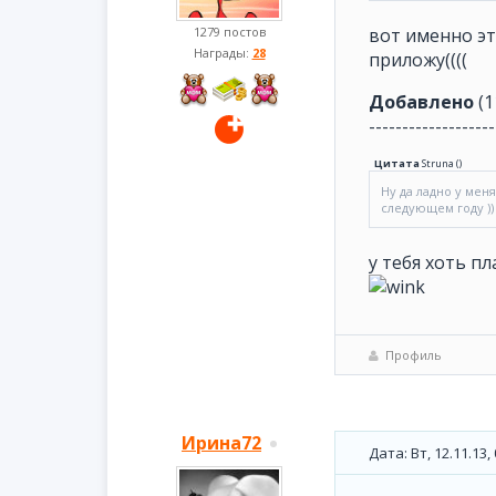
1279 постов
вот именно это
Награды:
28
приложу((((
Добавлено
(1
-------------------
Цитата
Struna
(
)
Ну да ладно у меня
следующем году ))
у тебя хоть пл
Профиль
Ирина72
Дата: Вт, 12.11.13