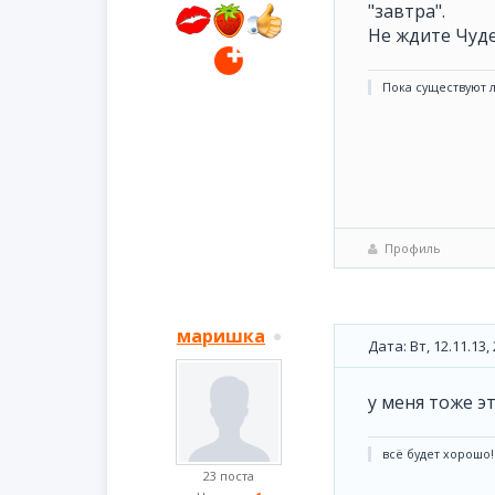
"завтра".
Не ждите Чуде
Пока существуют л
Профиль
маришка
Дата: Вт, 12.11.13
у меня тоже э
всё будет хорошо!
23 поста