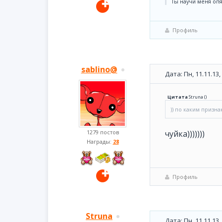
Ты научи меня опя
Профиль
sablino@
Дата: Пн, 11.11.13
Цитата
Struna
(
)
)) по каким призна
1279 постов
чуйка)))))))
Награды:
28
Профиль
Struna
Дата: Пн, 11.11.13