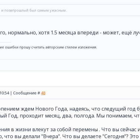
 и позапрошлый был самым ужасным..
го, нормально, хотя 1.5 месяца впереди - может, ещё лу
ие ошибки прошу считать авторским стилем изложения.
, 10:54 | Сообщение #
48
рпением ждем Нового Года, надеясь, что следущий год б
й Год, проходит месяц, два, полгода. Мы понимаем, чт
ия в жизни влекут за собой перемены . Что вы сейчас и
о, что вы делали "Вчера". Что вы делаете "Сегодня"? Эт