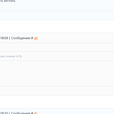
ть мечтать.
, 18:09 | Сообщение #
44
кам поняла то?))
, 18:20 | Сообщение #
45