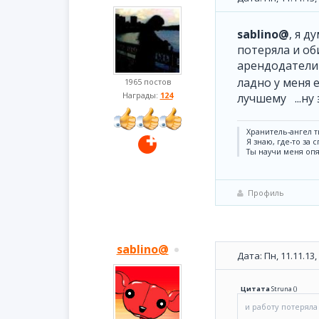
sablino@
, я д
потеряла и об
арендодатели
ладно у меня е
1965 постов
Награды:
124
лучшему ...ну 
Хранитель-ангел т
Я знаю, где-то за 
Ты научи меня опя
Профиль
sablino@
Дата: Пн, 11.11.13
Цитата
Struna
(
)
и работу потеряла