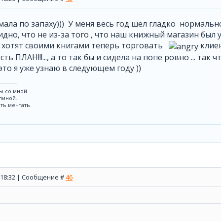
умала по запаху))) У меня весь год шел гладко нормально
идно, что не из-за того , что наш книжный магазин был у
 хотят своими книгами теперь торговать
клиен
сть ПЛАН!!!..., а то так бы и сидела на попе ровно ... так
это я уже узнаю в следующем году ))
ы со мной.
спиной.
ть мечтать.
, 18:32 | Сообщение #
46