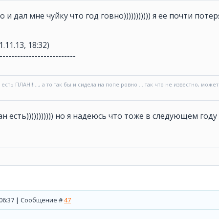
 и дал мне чуйку что год говно))))))))))) я ее почти потер
1.11.13, 18:32)
--------------------------
 есть ПЛАН!!!..., а то так бы и сидела на попе ровно ... так что не известно, може
ан есть))))))))))) но я надеюсь что тоже в следующем год
, 06:37 | Сообщение #
47