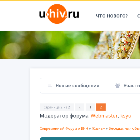
ЧТО НОВОГО?
Новые сообщения
Участ
Страница
2
из
2
«
1
2
Модератор форума:
Webmaster
,
ksyu
Современный Форум о ВИЧ
»
Жизнь+
»
Беседка: на люб