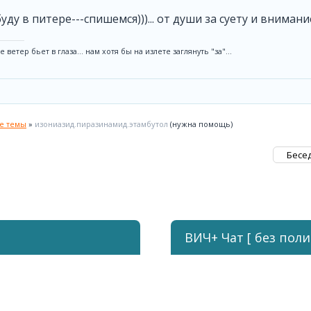
 буду в питере---спишемся)))... от души за суету и внимание
 ветер бьет в глаза... нам хотя бы на излете заглянуть "за"...
ые темы
»
изониазид.пиразинамид.этамбутол
(нужна помощь)
ВИЧ+ Чат [ без поли