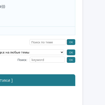
)))
Поиск:
тики ]