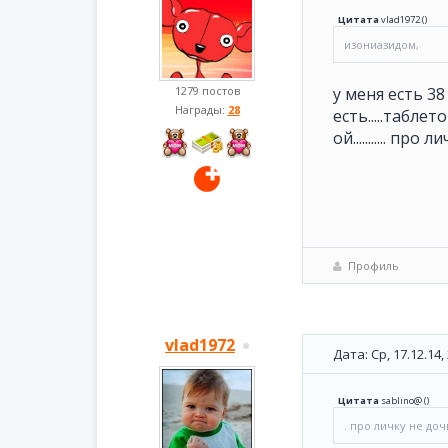
Цитата
vlad1972
(
)
изониазидом,
1279 постов
у меня есть 38 т
Награды:
28
есть.....таблеток
ой........... про 
Профиль
vlad1972
Дата: Ср, 17.12.14
Цитата
sablino@
(
)
. про личку не дочита