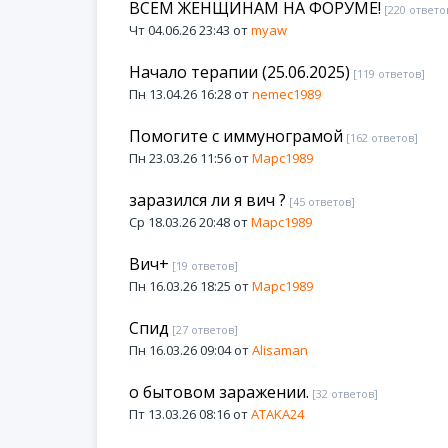
ВСЕМ ЖЕНЩИНАМ НА ФОРУМЕ!
[220 ответо
Чт 04.06.26 23:43 от
myaw
Начало терапии (25.06.2025)
[119 ответов]
Пн 13.04.26 16:28 от
nemec1989
Помогите с иммунограмой
[162 ответов]
Пн 23.03.26 11:56 от
Марс1989
заразился ли я вич ?
[45 ответов]
Ср 18.03.26 20:48 от
Марс1989
Вич+
[19 ответов]
Пн 16.03.26 18:25 от
Марс1989
Спид
[27 ответов]
Пн 16.03.26 09:04 от
Alisaman
о бытовом заражении.
[32 ответов]
Пт 13.03.26 08:16 от
ATAKA24