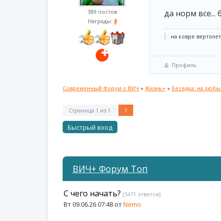
389 постов
да норм все...
Награды:
8
на ковре вертолете
Профиль
Современный Форум о ВИЧ
»
Жизнь+
»
Беседка: на люб
Страница
1
из
1
1
ВИЧ+ Форум Топ
С чего начать?
[5471 ответов]
Вт 09.06.26 07:48 от
Nemo