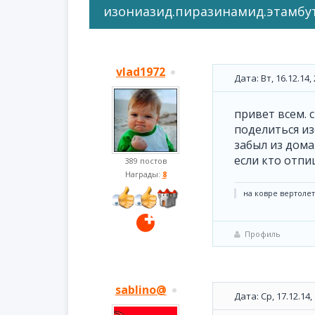
изониазид.пиразинамид.этамбу
vlad1972
Дата: Вт, 16.12.14
привет всем. 
поделиться из
забыл из дома 
если кто отпи
389 постов
Награды:
8
на ковре вертолете
Профиль
sablino@
Дата: Ср, 17.12.14