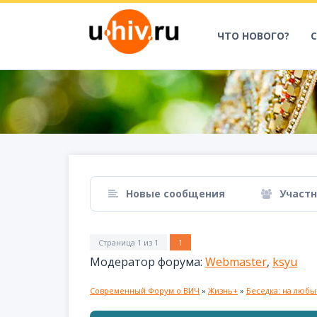
ЧТО НОВОГО?
Новые сообщения
Участ
Страница
1
из
1
1
Модератор форума:
Webmaster
,
ksyu
Современный Форум о ВИЧ
»
Жизнь+
»
Беседка: на люб