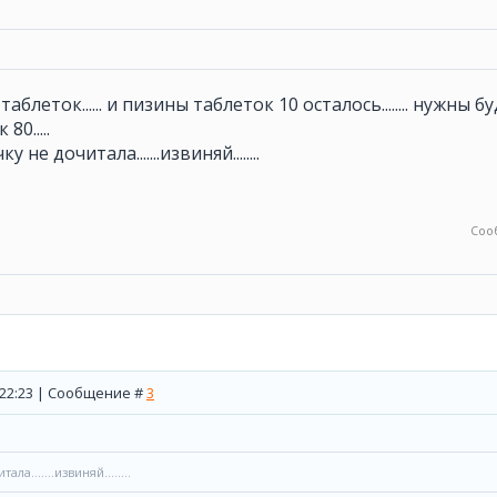
аблеток...... и пизины таблеток 10 осталось........ нужны буду
 80.....
личку не дочитала.......извиняй........
Соо
, 22:23 | Сообщение #
3
ла.......извиняй........