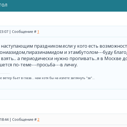
тол
, 23:07 | Сообщение #
1
с наступающим праздником.если у кого есть возможнос
ониазидом,пиразинамидом и этамбутолом---буду благод
взять... а периодически нужно пропивать...я в Москве до
шется по-теме---просьба---в личку.
 ветер бьет в глаза... нам хотя бы на излете заглянуть "за"...
, 18:44 | Сообщение #
2