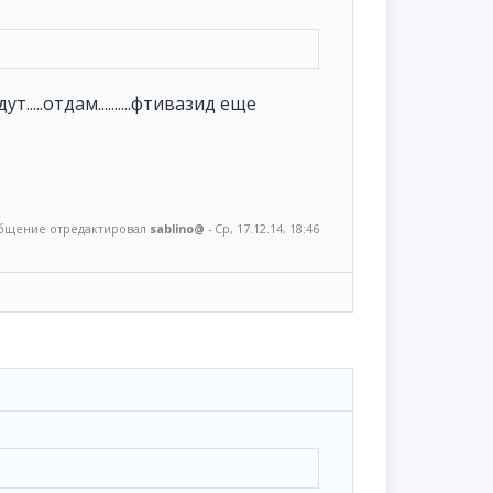
т.....отдам..........фтивазид еще
бщение отредактировал
sablino@
-
Ср, 17.12.14, 18:46