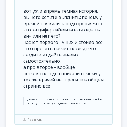
вот уж и впрямь темная история.
вы чего хотите выяснить: почему у
врачей появились подозрения?что
это за циферки?или все-таки,есть
вич или нет его?
насчет первого - у них и стоило все
это спросить,насчет последнего -
сходите и сдайте анализ
самостоятельно.
а про второе - вообще
непонятно...где написали,почему у
тех же врачей не спросили.в общем
странно все
у маугли под языком достаточно колючек,чтобы
воткнуть в шкуру каждому рыжему псу
Профиль