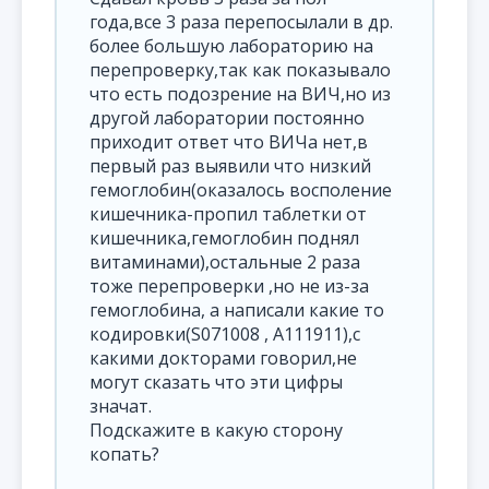
года,все 3 раза перепосылали в др.
более большую лабораторию на
перепроверку,так как показывало
что есть подозрение на ВИЧ,но из
другой лаборатории постоянно
приходит ответ что ВИЧа нет,в
первый раз выявили что низкий
гемоглобин(оказалось восполение
кишечника-пропил таблетки от
кишечника,гемоглобин поднял
витаминами),остальные 2 раза
тоже перепроверки ,но не из-за
гемоглобина, а написали какие то
кодировки(S071008 , A111911),с
какими докторами говорил,не
могут сказать что эти цифры
значат.
Подскажите в какую сторону
копать?