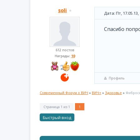
soli
Дата: Пт, 17.05.13
Спасибо попр
612 постов
Награды:
10
Профиль
Современный Форум о ВИЧ
»
ВИЧ+
»
Здоровье
»
Фиброск
Страница
1
из
1
1