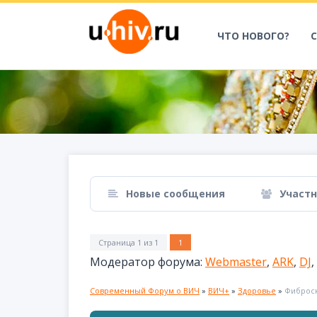
ЧТО НОВОГО?
Новые сообщения
Участ
Страница
1
из
1
1
Модератор форума:
Webmaster
,
ARK
,
DJ
,
Современный Форум о ВИЧ
»
ВИЧ+
»
Здоровье
»
Фиброск