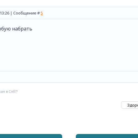
, 13:26 | Сообщение #
5
обую набрать
ан в Спб??