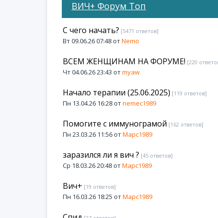
ВИЧ+ Форум Топ
С чего начать?
[5471 ответов]
Вт 09.06.26 07:48 от
Nemo
ВСЕМ ЖЕНЩИНАМ НА ФОРУМЕ!
[220 ответо
Чт 04.06.26 23:43 от
myaw
Начало терапии (25.06.2025)
[119 ответов]
Пн 13.04.26 16:28 от
nemec1989
Помогите с иммунограмой
[162 ответов]
Пн 23.03.26 11:56 от
Марс1989
заразился ли я вич ?
[45 ответов]
Ср 18.03.26 20:48 от
Марс1989
Вич+
[19 ответов]
Пн 16.03.26 18:25 от
Марс1989
Спид