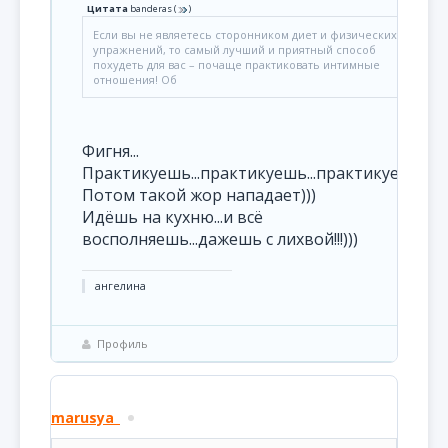
Цитата
banderas
(
)
Если вы не являетесь сторонником диет и физических
упражнений, то самый лучший и приятный способ
похудеть для вас – почаще практиковать интимные
отношения! Об
Фигня...
Практикуешь...практикуешь...практикуешь...
Потом такой жор нападает)))
Идёшь на кухню...и всё
восполняешь...дажешь с лихвой!!!)))
ангелина
Профиль
marusya_