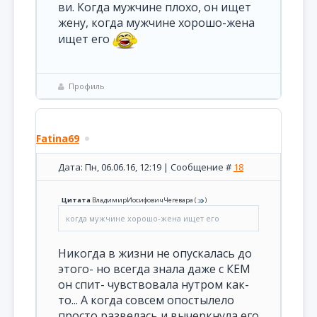
ви. Когда мужчине плохо, он ищет
жену, когда мужчине хорошо-жена
ищет его
Профиль
Fatina69
Дата: Пн, 06.06.16, 12:19 | Сообщение #
18
Цитата
ВладимирИосифовичЧегевара
(
)
когда мужчине хорошо-жена ищет его
Никогда в жизни не опускалась до
этого- но всегда знала даже с КЕМ
он спит- чувствовала нутром как-
то... А когда совсем опостылело
просто развелась и вычеркнула его