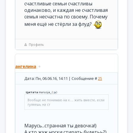
счастливые семьи счастливы
одинаково, и каждая не счастливая
семья несчастна по своему. Почему
меня ещё не стёрли за флуд?
Профиль
ангелина
Дата: Пн, 06.06.16, 14:11 | Сообщение #
25
Цитата
marusya_
(
)
Вообще не понимаю на х.... жить вместе, если
гуляешь на ст
Марусь...странная ты девочка!)
А кто жэж носки стирать будетьь?)