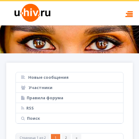
Новые сообщения
Участники
Правила форума
RSS
Поиск
Страница
1
из
2
1
2
»