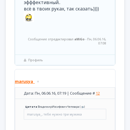
эфффективный..
всё в твоих руках, так сказать))))
Сообщение отредактировал
aMiGo
-
Пн, 06.06.16,
07:08
Профиль
marusya_
Дата: Пн, 06.06.16, 07:19 | Сообщение #
12
Цитата
ВладимирИосифовичЧегевара
(
)
marusya_, тебе нужно три мужика