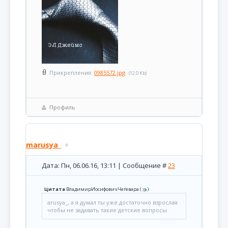
Прикрепления:
0985572.jpg
(12.0 Kb)
Профиль
marusya_
Дата: Пн, 06.06.16, 13:11 | Сообщение #
23
Цитата
ВладимирИосифовичЧегевара
(
)
arusya_, а я думал ты уже достаточно взрослая
чтобы не задавать такие детские вопросы