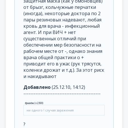
защитная маска (как у омоновцев)
от брызг, кольчужные перчатки
(иногда), некоторые доктора по 2
пары резиновых надевают, любая
кровь для врача - инфекционный
агент. И при ВИЧ + нет
существенных отличий при
обеспечении мер безопасности на
рабочем месте от -, однако знания
врача общей практики о +
приводит его в ужас (рук трясутся,
коленки дрожат и т.д.). За этот риск
и накидывают
Добавлено
(25.12.10, 14:12)
---------------------------------------------
Quote
(
n2390
)
ни одного ! случая заражения
?