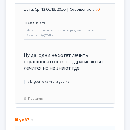
Дата: Ср, 12.06.13, 20:55 | Сообщение #
70
Quote
(
TaDIm
)
Да и об ответсвенности перед законом не
лишне подумать.
Ну да, одни не хотят лечить
страшновато как то , другие хотят
лечится но не знают где.
a la guerre com a la guerre
Профиль
liliya87