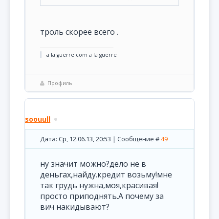
троль скорее всего .
a la guerre com a la guerre
Профиль
soouull
Дата: Ср, 12.06.13, 20:53 | Сообщение #
49
ну значит можно?дело не в
деньгах,найду.кредит возьму!мне
так грудь нужна,моя,красивая!
просто приподнять.А почему за
вич накидывают?