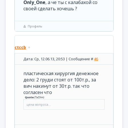
Only_One
, а че ты с калабахой со
своей сделать хочешь ?
Профиль
ctccb
Дата: Ср, 12.06.13, 20:53 | Сообщение #
46
пластическая хирургия денежное
дело: 2 груди стоят от 100т.р., за
вич накинут от 30т.р. так что
согласен что
Quote
(
TaDIm
)
цена вопроса...