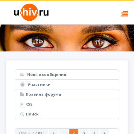
Новые сообщения
Участники
Правила форума
RSS
Поиск
Страница
2
из
4
«
1
2
3
4
»