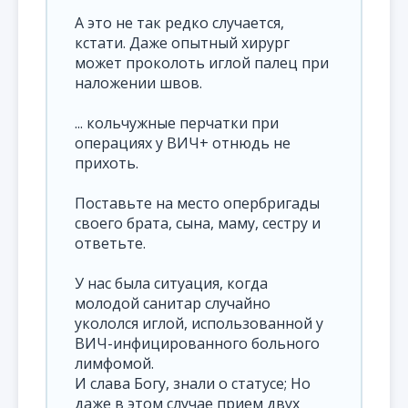
А это не так редко случается,
кстати. Даже опытный хирург
может проколоть иглой палец при
наложении швов.
... кольчужные перчатки при
операциях у ВИЧ+ отнюдь не
прихоть.
Поставьте на место опербригады
своего брата, сына, маму, сестру и
ответьте.
У нас была ситуация, когда
молодой санитар случайно
укололся иглой, использованной у
ВИЧ-инфицированного больного
лимфомой.
И слава Богу, знали о статусе; Но
даже в этом случае прием двух