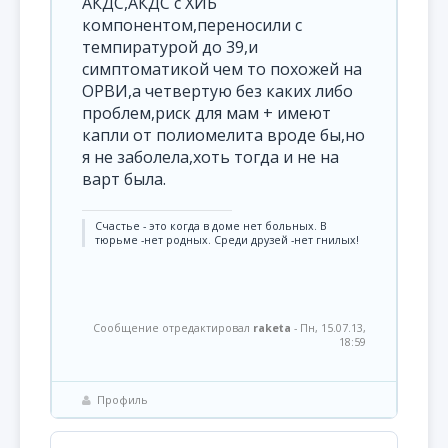
АКДС,АКДС с ХИБ
компонентом,переносили с
темпиратурой до 39,и
симптоматикой чем то похожей на
ОРВИ,а четвертую без каких либо
проблем,риск для мам + имеют
капли от полиомелита вроде бы,но
я не заболела,хоть тогда и не на
варт была.
Счастье - это когда в доме нет больных. В
тюрьме -нет родных. Среди друзей -нет гнилых!
Сообщение отредактировал
raketa
-
Пн, 15.07.13,
18:59
Профиль