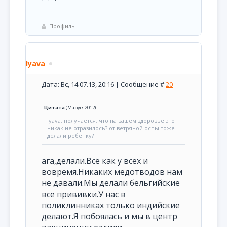
Профиль
lyava
Дата: Вс, 14.07.13, 20:16 | Сообщение #
20
Цитата
(
Маруся2012
)
lyava, получается, что на вашем здоровье это
никак не отразилось? от ветряной оспы тоже
делали ребенку?
ага,делали.Всё как у всех и
вовремя.Никаких медотводов нам
не давали.Мы делали бельгийские
все прививки.У нас в
поликлинниках только индийские
делают.Я побоялась и мы в центр