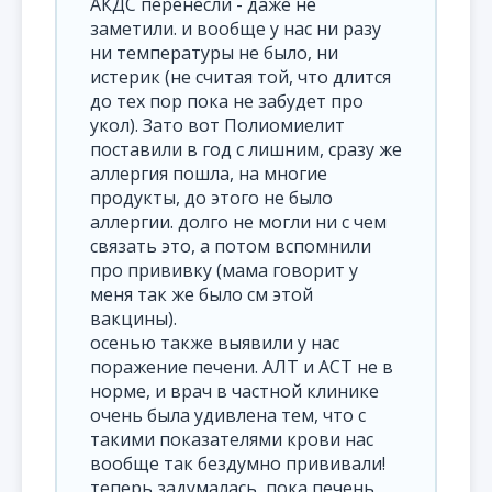
АКДС перенесли - даже не
заметили. и вообще у нас ни разу
ни температуры не было, ни
истерик (не считая той, что длится
до тех пор пока не забудет про
укол). Зато вот Полиомиелит
поставили в год с лишним, сразу же
аллергия пошла, на многие
продукты, до этого не было
аллергии. долго не могли ни с чем
связать это, а потом вспомнили
про прививку (мама говорит у
меня так же было см этой
вакцины).
осенью также выявили у нас
поражение печени. АЛТ и АСТ не в
норме, и врач в частной клинике
очень была удивлена тем, что с
такими показателями крови нас
вообще так бездумно прививали!
теперь задумалась, пока печень