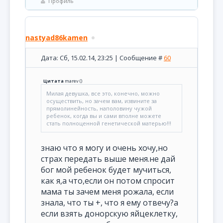
Профиль
nastyad86kamen
Дата: Сб, 15.02.14, 23:25 | Сообщение #
60
Цитата
marev
(
)
Милая девушка, все это, конечно, можно
осуществить, но зачем вам, извините за
прямолинейность, наполовину чужой
ребенок, когда вы и сами вполне можете
стать полноценной генетической матерью!!!
знаю что я могу и очень хочу,но
страх передать выше меня.не дай
бог мой ребенок будет мучиться,
как я,а что,если он потом спросит
мама ты зачем меня рожала, если
знала, что ты +, что я ему отвечу?а
если взять донорскую яйцеклетку,