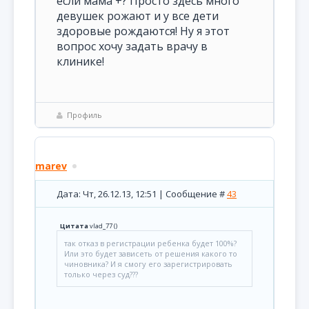
если мама +? Просто здесь много
девушек рожают и у все дети
здоровые рождаются! Ну я этот
вопрос хочу задать врачу в
клинике!
Профиль
marev
Дата: Чт, 26.12.13, 12:51 | Сообщение #
43
Цитата
vlad_77
(
)
так отказ в регистрации ребенка будет 100%?
Или это будет зависеть от решения какого то
чиновника? И я смогу его зарегистрировать
только через суд???