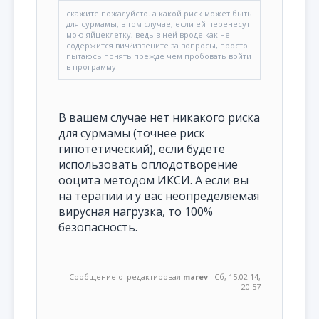
скажите пожалуйсто. а какой риск может быть
для сурмамы, в том случае, если ей перенесут
мою яйцеклетку, ведь в ней вроде как не
содержится вич?извените за вопросы, просто
пытаюсь понять прежде чем пробовать войти
в программу
В вашем случае нет никакого риска
для сурмамы (точнее риск
гипотетический), если будете
использовать оплодотворение
ооцита методом ИКСИ. А если вы
на терапии и у вас неопределяемая
вирусная нагрузка, то 100%
безопасность.
Сообщение отредактировал
marev
-
Сб, 15.02.14,
20:57