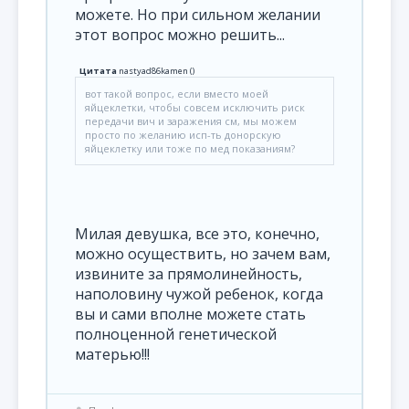
можете. Но при сильном желании
этот вопрос можно решить...
Цитата
nastyad86kamen
(
)
вот такой вопрос, если вместо моей
яйцеклетки, чтобы совсем исключить риск
передачи вич и заражения см, мы можем
просто по желанию исп-ть донорскую
яйцеклетку или тоже по мед показаниям?
Милая девушка, все это, конечно,
можно осуществить, но зачем вам,
извините за прямолинейность,
наполовину чужой ребенок, когда
вы и сами вполне можете стать
полноценной генетической
матерью!!!