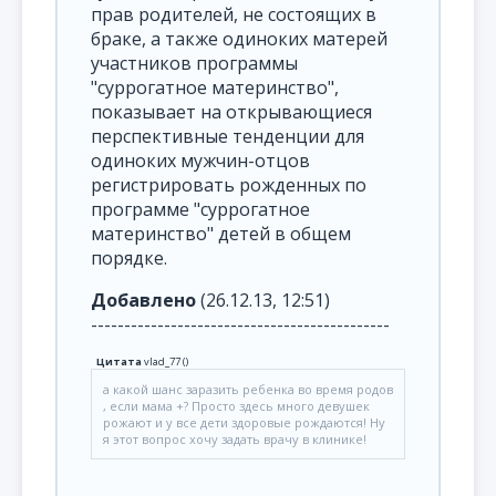
прав родителей, не состоящих в
браке, а также одиноких матерей
участников программы
"суррогатное материнство",
показывает на открывающиеся
перспективные тенденции для
одиноких мужчин-отцов
регистрировать рожденных по
программе "суррогатное
материнство" детей в общем
порядке.
Добавлено
(26.12.13, 12:51)
---------------------------------------------
Цитата
vlad_77
(
)
а какой шанс заразить ребенка во время родов
, если мама +? Просто здесь много девушек
рожают и у все дети здоровые рождаются! Ну
я этот вопрос хочу задать врачу в клинике!