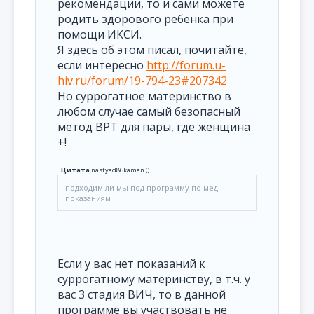
рекомендации, то и сами можете
родить здорового ребенка при
помощи ИКСИ.
Я здесь об этом писал, почитайте,
если интересно
http://forum.u-
hiv.ru/forum/19-794-23#207342
Но суррогатное материнство в
любом случае самый безопасный
метод ВРТ для пары, где женщина
+!
Цитата
nastyad86kamen
(
)
подходим ли мы под программу по мед
показаниям
Если у вас нет показаний к
суррогатному материнству, в т.ч. у
вас 3 стадия ВИЧ, то в данной
программе вы участвовать не