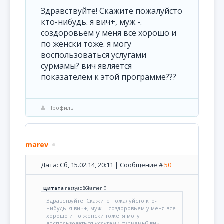
Здравствуйте! Скажите пожалуйсто
кто-нибудь. я вич+, муж -.
создоровьем у меня все хорошо и
по женски тоже. я могу
воспользоваться услугами
сурмамы? вич является
показателем к этой программе???
Профиль
marev
Дата: Сб, 15.02.14, 20:11 | Сообщение #
50
Цитата
nastyad86kamen
(
)
Здравствуйте! Скажите пожалуйсто кто-
нибудь. я вич+, муж -. создоровьем у меня все
хорошо и по женски тоже. я могу
воспользоваться услугами сурмамы? вич