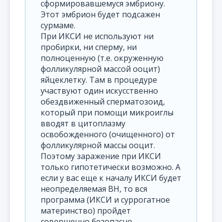
сформировавшемуся эмбриону.
Этот эмбрион будет подсажен
сурмаме.
При ИКСИ не используют ни
пробирки, ни сперму, ни
полноценную (т.е. окруженную
фолликулярной массой ооцит)
яйцеклетку. Там в процедуре
участвуют один искусственно
обездвиженный сперматозоид,
который при помощи микроиглы
вводят в цитоплазму
освобожденного (очищенного) от
фолликулярной массы ооцит.
Поэтому заражение при ИКСИ
только гипотетически возможно. А
если у вас еще к началу ИКСИ будет
неопределяемая ВН, то вся
программа (ИКСИ и суррогатное
материнство) пройдет
совершенно безопасно.