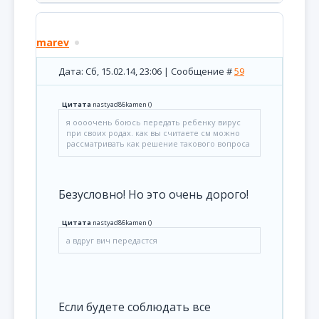
marev
Дата: Сб, 15.02.14, 23:06 | Сообщение #
59
Цитата
nastyad86kamen
(
)
я оооочень боюсь передать ребенку вирус
при своих родах. как вы считаете см можно
рассматривать как решение такового вопроса
Безусловно! Но это очень дорого!
Цитата
nastyad86kamen
(
)
а вдруг вич передастся
Если будете соблюдать все