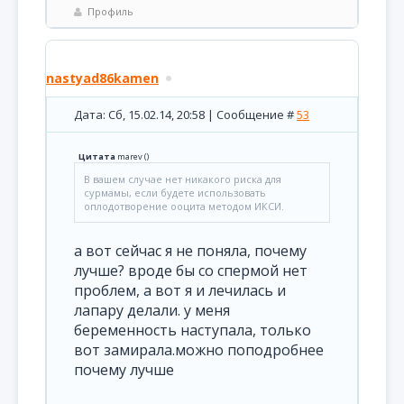
Профиль
nastyad86kamen
Дата: Сб, 15.02.14, 20:58 | Сообщение #
53
Цитата
marev
(
)
В вашем случае нет никакого риска для
сурмамы, если будете использовать
оплодотворение ооцита методом ИКСИ.
а вот сейчас я не поняла, почему
лучше? вроде бы со спермой нет
проблем, а вот я и лечилась и
лапару делали. у меня
беременность наступала, только
вот замирала.можно поподробнее
почему лучше