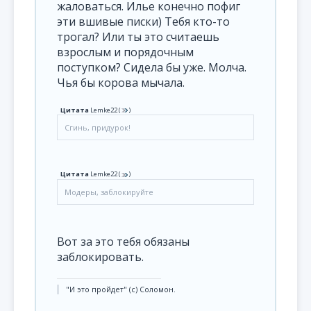
жаловаться. Илье конечно пофиг
эти вшивые писки) Тебя кто-то
трогал? Или ты это считаешь
взрослым и порядочным
поступком? Сидела бы уже. Молча.
Чья бы корова мычала.
Цитата
Lemke22
(
)
Сгинь, придурок!
Цитата
Lemke22
(
)
Модеры, заблокируйте
Вот за это тебя обязаны
заблокировать.
"И это пройдет" (с) Соломон.