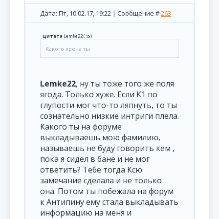
Дата: Пт, 10.02.17, 19:22 | Сообщение #
263
Цитата
Lemke22
(
)
Какого хрена ты
Lemke22
, ну ты тоже того же поля
ягода. Только хуже. Если К1 по
глупости мог что-то ляпнуть, то ты
сознательно низкие интриги плела.
Какого ты на форуме
выкладываешь мою фамилию,
называешь не буду говорить кем ,
пока я сидел в бане и не мог
ответить? Тебе тогда Ксю
замечание сделала и не только
она. Потом ты побежала на форум
к Антипину ему стала выкладывать
информацию на меня и