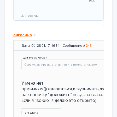
16:37
Профиль
ангелина
Дата: Сб, 28.01.17, 16:34 | Сообщение #
248
Цитата
aMiGo
(
)
Однако, вы правы, это выглядить немного наивно.
У меня нет
привычки((((жаловаться,кляузничать,жать
на кнопочку "доложить" и т.д....за глаза.
Если я "воюю",я делаю это открыто)
ангелина