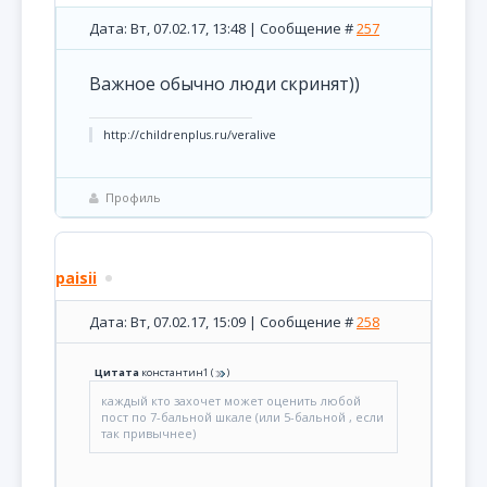
Дата: Вт, 07.02.17, 13:48 | Сообщение #
257
Важное обычно люди скринят))
http://childrenplus.ru/veralive
Профиль
paisii
Дата: Вт, 07.02.17, 15:09 | Сообщение #
258
Цитата
константин1
(
)
каждый кто захочет может оценить любой
пост по 7-бальной шкале (или 5-бальной , если
так привычнее)