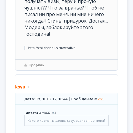
получать визы, теру и прочую
чушню??? Что за вранье? Чтоб не
писал ни про меня, ни мне ничего
никогда!!! Сгинь, придурок! Достал...
Модеры, заблокируйте этого
господина!
http://childrenplus.ru/veralive
Профиль
ksyu
Дата: Пт, 10.02.17, 18:44 | Сообщение #
261
Цитата
Lemke22
(
)
Какого хрена ты даешь дезу, вранье про меня?