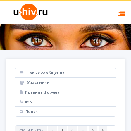
Новые сообщения
Участники
Правила форума
RSS
Поиск
Страница
7
из
7
«
1
2
…
5
6