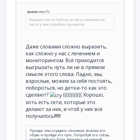
Quote
(
veter71
)
Украине как-то побоку их вич+,слишком уж
часто у них перебои случаются.
Даже словами сложно выразить,
как сложно у нас с лечением и
мониторингом. Всё приходится
выгрызать чуть ли не в прямом
смысле этого слова. Ладно, мы,
взрослые, можем за себя постоять,
побороться, но детки-то как это
сделают?
(((((((((((( Хорошо,
хоть есть сети, которые это
делают за них, и чтоб у них всё
получалось!!!!!!!
Прежде чем осуждать человека, возьми его
обувь и пройди его путь. Попробуй его слёзы,
почувствуй его боли. Наткнись на каждый