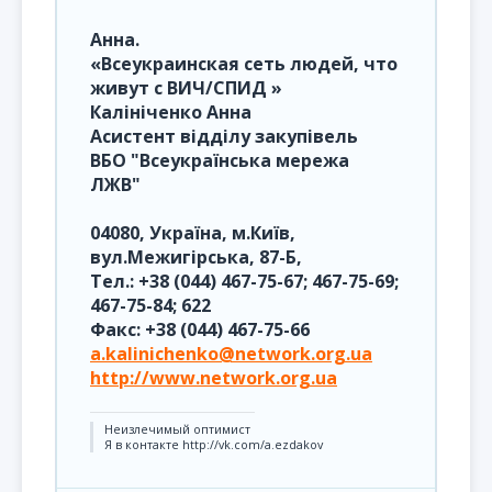
Анна.
«Всеукраинская сеть людей, что
живут с ВИЧ/СПИД »
Калініченко Анна
Асистент відділу закупівель
ВБО "Всеукраїнська мережа
ЛЖВ"
04080, Україна, м.Київ,
вул.Межигірська, 87-Б,
Тел.: +38 (044) 467-75-67; 467-75-69;
467-75-84; 622
Факс: +38 (044) 467-75-66
a.kalinichenko@network.org.ua
http://www.network.org.ua
Неизлечимый оптимист
Я в контакте http://vk.com/a.ezdakov