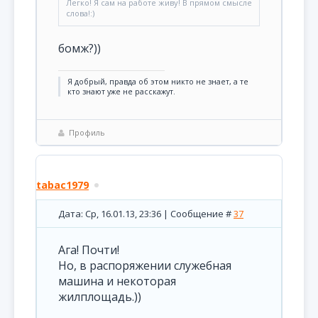
Легко! Я сам на работе живу! В прямом смысле
слова!:)
бомж?))
Я добрый, правда об этом никто не знает, а те
кто знают уже не расскажут.
Профиль
tabac1979
Дата: Ср, 16.01.13, 23:36 | Сообщение #
37
Ага! Почти!
Но, в распоряжении служебная
машина и некоторая
жилплощадь.))