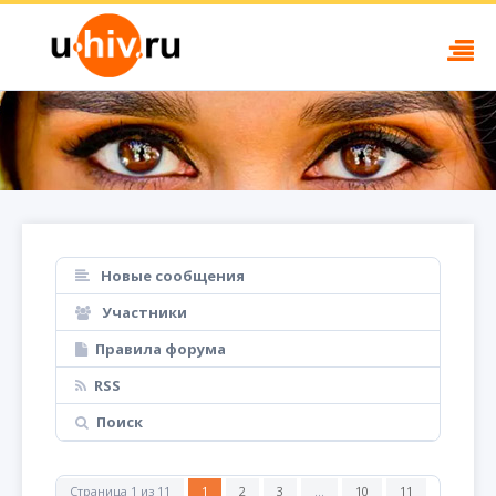
Новые сообщения
Участники
Правила форума
RSS
Поиск
Страница
1
из
11
1
2
3
…
10
11