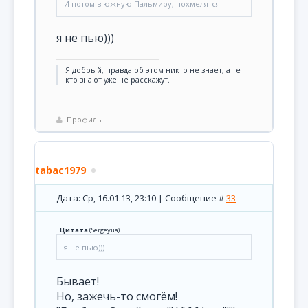
И потом в южную Пальмиру, похмелятся!
я не пью)))
Я добрый, правда об этом никто не знает, а те
кто знают уже не расскажут.
Профиль
tabac1979
Дата: Ср, 16.01.13, 23:10 | Сообщение #
33
Цитата
(
Sergeyua
)
я не пью)))
Бывает!
Но, зажечь-то смогём!