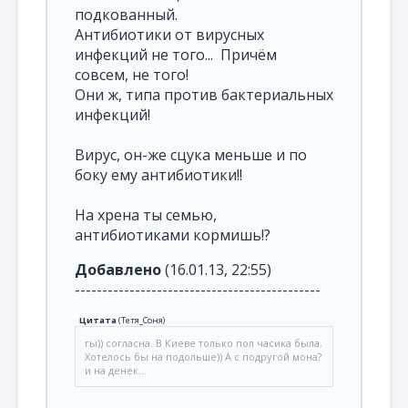
подкованный.
Антибиотики от вирусных
инфекций не того... Причём
совсем, не того!
Они ж, типа против бактериальных
инфекций!
Вирус, он-же сцука меньше и по
боку ему антибиотики!!
На хрена ты семью,
антибиотиками кормишь!?
Добавлено
(16.01.13, 22:55)
---------------------------------------------
Цитата
(
Тетя_Соня
)
гы)) согласна. В Киеве только пол часика была.
Хотелось бы на подольше)) А с подругой мона?
и на денек...