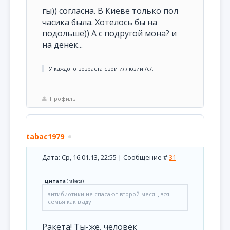
гы)) согласна. В Киеве только пол
часика была. Хотелось бы на
подольше)) А с подругой мона? и
на денек...
У каждого возраста свои иллюзии /с/.
Профиль
tabac1979
Дата: Ср, 16.01.13, 22:55 | Сообщение #
31
Цитата
(
raketa
)
антибиотики не спасают.второй месяц вся
семья как в аду.
Ракета! Ты-же, человек