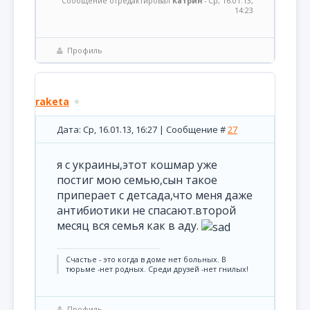
Сообщение отредактировал
Катрин
-
Ср, 16.01.13,
14:23
Профиль
raketa
Дата: Ср, 16.01.13, 16:27 | Сообщение #
27
я с украины,этот кошмар уже
постиг мою семью,сын такое
приперает с детсада,что меня даже
антибиотики не спасают.второй
месяц вся семья как в аду.
Счастье - это когда в доме нет больных. В
тюрьме -нет родных. Среди друзей -нет гнилых!
Профиль