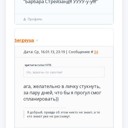
"Барбара Стрейзанд!!! УУУУ-у-у!!!!"
Профиль
Sergeyua
Дата: Ср, 16.01.13, 23:19 | Сообщение #
34
Цитата
(
tabac1979
)
Но, зажечь-то смогём!
ага, желательно в личку стукнуть,
за пару дней, что бы я прогул смог
спланировать))
Я добрый, правда об этом никто не знает, а те
кто знают уже не расскажут.