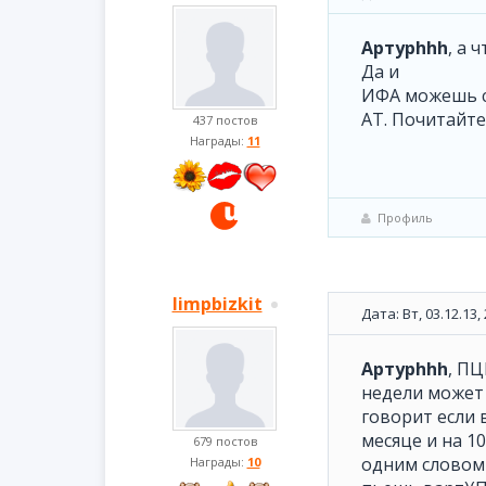
Артурhhh
, а 
Да и
ИФА можешь сд
АТ. Почитайте
437 постов
Награды:
11
Профиль
limpbizkit
Дата: Вт, 03.12.13
Артурhhh
, ПЦ
недели может
говорит если в
месяце и на 10
679 постов
одним словом 
Награды:
10