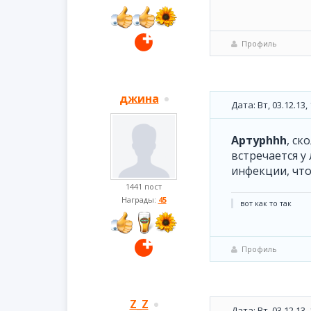
Профиль
джина
Дата: Вт, 03.12.13
Артурhhh
, с
встречается у
инфекции, чт
1441 пост
Награды:
45
вот как то так
Профиль
Z_Z
Дата: Вт, 03.12.13