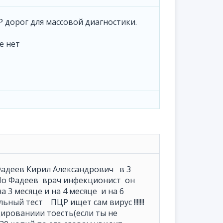
ЦР дорог для массовой диагностики.
е нет
 Фадеев Кирил Александрович в 3
 Но Фадеев врач инфекционист он
а 3 месяце и на 4 месяце и на 6
ьный тест ПЦР ищет сам вирус !!!!!!!
ированиии тоесть(если ты не