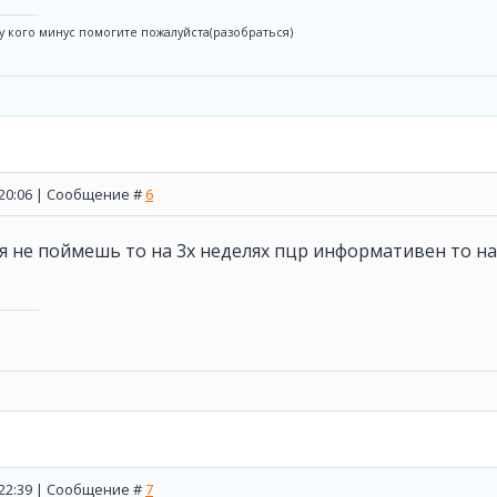
 у кого минус помогите пожалуйста(разобраться)
, 20:06 | Сообщение #
6
бя не поймешь то на 3х неделях пцр информативен то на 
, 22:39 | Сообщение #
7