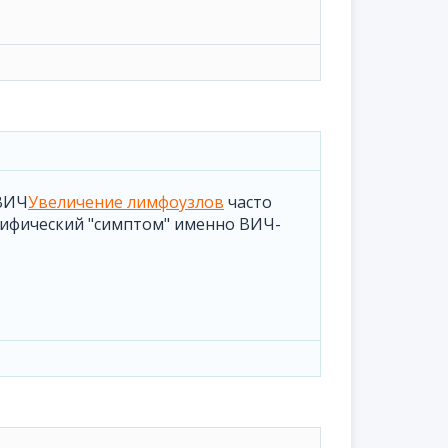
 ВИЧ
Увеличение лимфоузлов
часто
ецифический "симптом" именно ВИЧ-