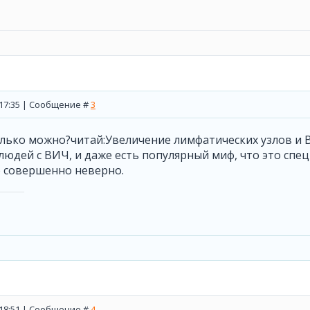
, 17:35 | Сообщение #
3
колько можно?читай:Увеличение лимфатических узлов и
 людей с ВИЧ, и даже есть популярный миф, что это сп
о совершенно неверно.
, 18:51 | Сообщение #
4