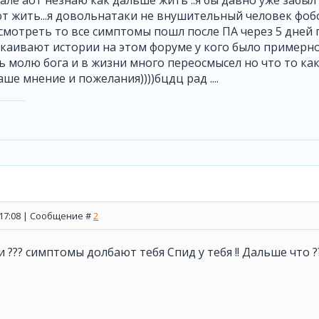
але аот незнаю как дальше жить ..я бы давно уже забыл
 жить...я довольнатаки не внушительный человек фобом
мотреть то все симптомы пошл после ПА через 5 дней 
каивают истории на этом форуме у кого было примерно 
ь молю бога и в жизни много переосмысел но что то как 
ваше мнение и пожелания))))бцдц рад ....
, 17:08 | Сообщение #
2
 и ??? симптомы долбают тебя Спид у тебя !! Дальше что 