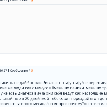
, 19:27 | Сообщение #
5
прикинь не дай бог плюс!вылезет !тьфу тьфу !не пережив
кие же люди как с минусом !!меньше паники меньше тре
 уже есть диагноз вич !а они себя ведут как настоящие 
льный пцр в 20 дней !мой тебе совет перездай его гден
вен со второго месяца !на вопрос почему?он ответил 