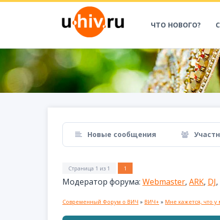
ЧТО НОВОГО?
Новые сообщения
Участ
Страница
1
из
1
1
Модератор форума:
Webmaster
,
ARK
,
DJ
,
Современный Форум о ВИЧ
»
ВИЧ+
»
Мне кажется, что у