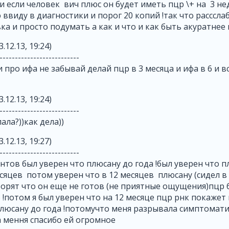
и если человек вич плюс он будет иметь пцр \+ на 3 нед
 ввиду в диагностики и порог 20 копий !так что расссла
ка и просто подумать а как и что и как быть акуратнее в
3.12.13, 19:24)
--------------------------
 и про ифа не забывай делай пцр в 3 месяца и ифа в 6 и вс
3.12.13, 19:24)
--------------------------
пала?))как дела))
3.12.13, 19:27)
--------------------------
ентов был уверен что плюсану до года !был уверен что 
есяцев потом уверен что в 12 месяцев плюсану (сидел в
ворят что он еще не готов (не приятные ощущения)пцр 
!потом я был уверен что на 12 месяце пцр рнк покажет
плюсану до года !потомучто меня разрывала симптомат
 мення спасибо ей огромное