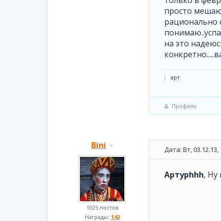
только в февр
просто мешают
рационально с
понимаю..успа
на это надеюс
конкретно.....
арт
Профиль
Bini
Дата: Вт, 03.12.13
Артурhhh
, Ну
1025 постов
Награды:
142