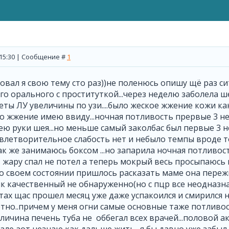
, 15:30 | Сообщение #
1
вал я свою тему сто раз))не поленюсь опишу щё раз сит
 орального с проституткой...через неделю заболела ше
кеты ЛУ увеличины по узи....было жеское жжение кожи к
о жжение имею ввиду...ночная потливость прервые 3 н
ею руки шея...но меньше самый заколбас был первые 3 н
влетворительное слабость нет и небыло темпы вроде то
к же занимаюсь боксом ...но запарила ночная потливос
 жару спал не потел а теперь мокрый весь просыпаюсь
..о своем состоянии пришлось расказать маме она пережв
к качественный не обнаруженно(но с пцр все неодназна
ах щас прошел месяц уже даже успакоился и смирился 
тно..причем у меня огни самые основные таже потлив
ичина печень туба не оббегал всех врачей...половой акт 