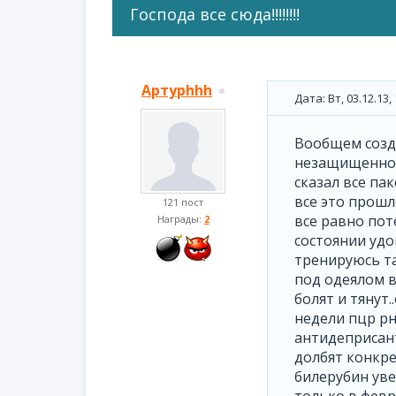
Господа все сюда!!!!!!!!
Артурhhh
Дата: Вт, 03.12.13
Вообщем создо
незащищенного
сказал все па
все это прошл
121 пост
все равно пот
Награды:
2
состоянии удо
тренируюсь та
под одеялом в
болят и тянут
недели пцр рн
антидеприсант
долбят конкре
билерубин увел