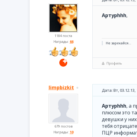
Артурhhh
,
1184 поста
Награды:
66
Не зарекайся...
Профиль
limpbizkit
Дата: Вт, 03.12.13
Артурhhh
, а 
плюсом это та
девушки у них
тебя отрицате
679 постов
ПЦР информати
Награды:
10