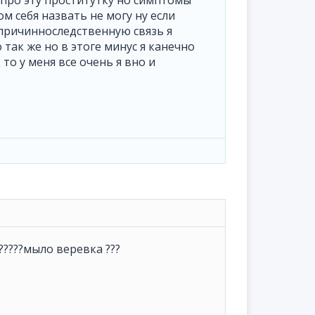
 про эту проститутку но симптомы
 себя назвать не могу ну если
причинноследственную связь я
так же но в этоге минус я канечно
то у меня все очень я вно и
??????мыло веревка ???