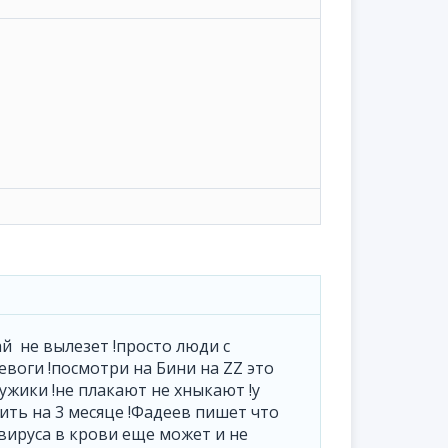
ай не вылезет !просто люди с
воги !посмотри на Бини на ZZ это
мужики !не плакают не хныкают !у
ить на 3 месяце !Фадеев пишет что
вируса в крови еще может и не