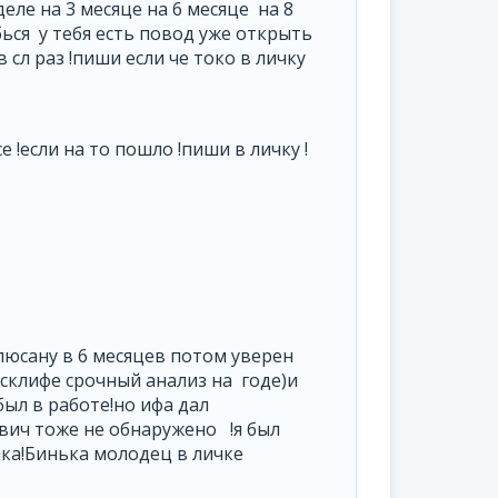
еле на 3 месяце на 6 месяце на 8
бься у тебя есть повод уже открыть
 сл раз !пиши если че токо в личку
е !если на то пошло !пиши в личку !
плюсану в 6 месяцев потом уверен
 склифе срочный анализ на годе)и
был в работе!но ифа дал
 вич тоже не обнаружено !я был
ика!Бинька молодец в личке