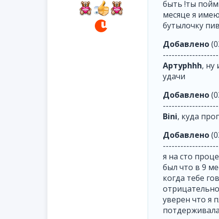
быть !ты пойм
месяце я имею
бутылочку пив
Добавлено
(0
-------------------
Артурhhh
, ну
удачи
Добавлено
(0
-------------------
Bini
, куда про
Добавлено
(0
-------------------
я на сто проц
был что в 9 м
когда тебе го
отрицательно 
уверен что я 
потдерживала