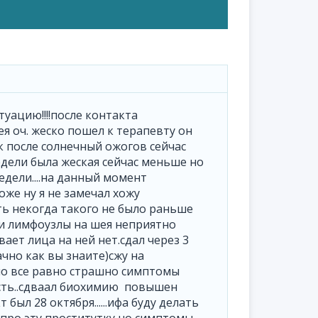
уацию!!!!после контакта
я оч. жеско пошел к терапевту он
ак после солнечный ожогов сейчас
едели была жеская сейчас меньше но
едели....на данный момент
же ну я не замечал хожу
ть некогда такого не было раньше
 и лимфоузлы на шея неприятно
ает лица на ней нет.сдал через 3
чно как вы знаите)сжу на
но все равно страшно симптомы
ость..сдваал биохимию повышен
был 28 октября......ифа буду делать