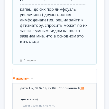
---------------------------------------------
капец, до сих пор лимфоузлы
увеличины ( двухстороння
лимфоденапатия.. решил зайти к
фтизиатору, спросить может по их
части, с умным видом кашолка
заявила мне, что в основном это
вич, овца
Профиль
Михалыч
Дата: Пн, 03.02.14, 22:09 | Сообщение #
18
Цитата
rem
(
)
взяли мазок на сифилис