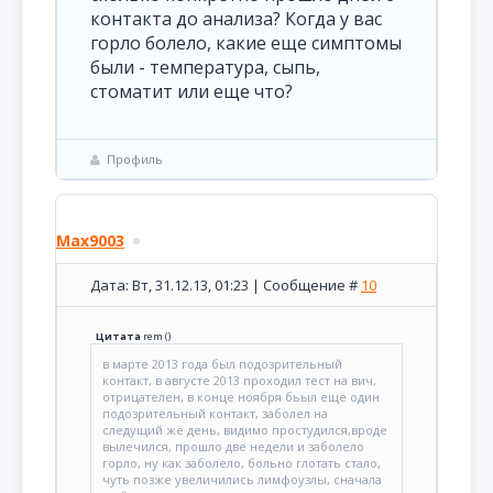
контакта до анализа? Когда у вас
горло болело, какие еще симптомы
были - температура, сыпь,
стоматит или еще что?
Профиль
Max9003
Дата: Вт, 31.12.13, 01:23 | Сообщение #
10
Цитата
rem
(
)
в марте 2013 года был подозрительный
контакт, в августе 2013 проходил тест на вич,
отрицателен, в конце ноября бьыл ещё один
подозрительный контакт, заболел на
следущий же день, видимо простудился,вроде
вылечился, прошло две недели и заболело
горло, ну как заболело, больно глотать стало,
чуть позже увеличились лимфоузлы, сначала