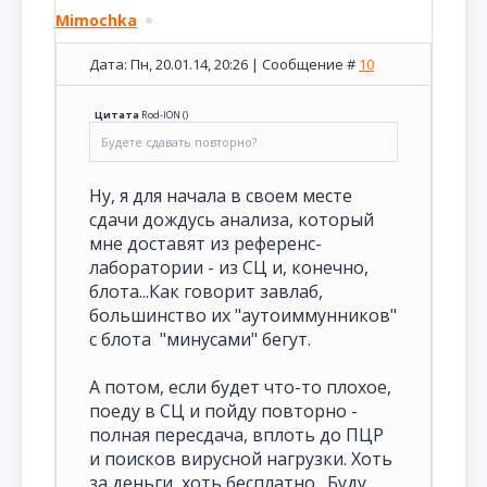
Mimochka
Дата: Пн, 20.01.14, 20:26 | Сообщение #
10
Цитата
Rod-ION
(
)
Будете сдавать повторно?
Ну, я для начала в своем месте
сдачи дождусь анализа, который
мне доставят из референс-
лаборатории - из СЦ и, конечно,
блота...Как говорит завлаб,
большинство их "аутоиммунников"
с блота "минусами" бегут.
А потом, если будет что-то плохое,
поеду в СЦ и пойду повторно -
полная пересдача, вплоть до ПЦР
и поисков вирусной нагрузки. Хоть
за деньги, хоть бесплатно. Буду