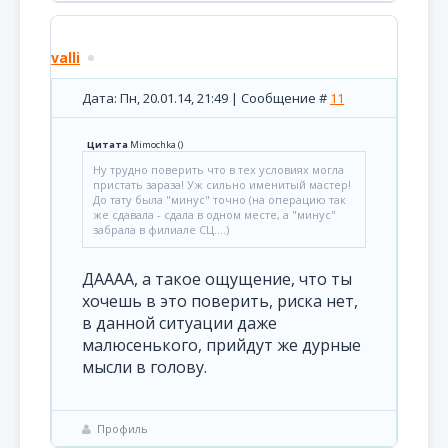
valli
Дата: Пн, 20.01.14, 21:49 | Сообщение #
11
Цитата
Mimochka
(
)
Ну трудно поверить что в тех условиях могла
пристать зараза! Уж сильно именитый мастер!
До тату была "минус" точно (на операцию так
же сдавала - сдала в одном месте, а "минус"
забрала в филиале СЦ....)
ДАААА, а такое ощущение, что ты
хочешь в это поверить, риска нет,
в данной ситуации даже
малюсенького, прийдут же дурные
мысли в голову.
Профиль