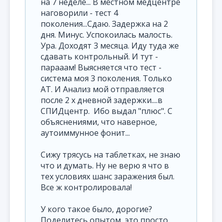
на 7 неделе... В местном медцентре
наговорили - тест 4
поколения...Сдаю. Задержка на 2
дня. Минус. Успокоилась малость.
Ура. Доходят 3 месяца. Иду туда же
сдавать контрольный. И тут -
парааам! Выясняется что тест -
система моя 3 поколения. Только
АТ. И Анализ мой отправляется
после 2 х дневной задержки....в
СПИДцентр. Ибо выдал "плюс". С
объяснениями, что наверное,
аутоиммунное фонит...
Сижу трясусь на таблетках, не знаю
что и думать. Ну не верю я что в
тех условиях шанс заражения был.
Все ж контролировала!
У кого такое было, дорогие?
Поделитесь опытом, это просто