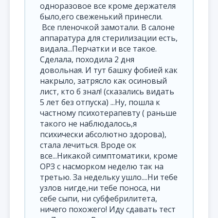
одноразовое все кроме держателя
было,его свеженький принесли.
Все пленочкой замотали. В салоне
аппаратура для стерилизации есть,
видала...Перчатки и все такое.
Сделала, походила 2 дня
довольная. И тут башку фобией как
накрыло, затрясло как осиновый
лист, кто б знал! (сказались видать
5 лет без отпуска) ...Ну, пошла к
частному психотерапевту ( раньше
такого не наблюдалось,я
психически абсолютно здорова),
стала лечиться. Вроде ок
все...Никакой симптоматики, кроме
ОРЗ с насморком неделю так на
третью. За недельку ушло....Ни тебе
узлов нигде,ни тебе поноса, ни
себе сыпи, ни субфебрилитета,
ничего похожего! Иду сдавать тест