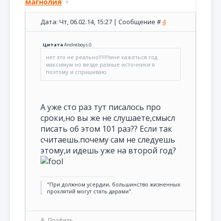
магнолия
Дата: Чт, 06.02.14, 15:27 | Сообщение #
4
Цитата
Andreboys
(
)
нет это не реально!!!!!!!мне кажеться год
максимум но везде разные источники я
поэтому и спрашиваю
А уже сто раз тут писалось про
сроки,но вы же не слушаете,смысл
писать об этом 101 раз?? Если так
считаешь.почему сам не следуешь
этому,и идешь уже на второй год?
"При должном усердии, большинство жизненных
проклятий могут стать дарами".
Профиль