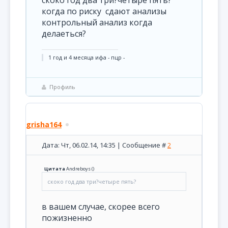
скоко год два три?четыре пять?
когда по риску сдают анализы
контрольный анализ когда
делаеться?
1 год и 4 месяца ифа - пцр -
Профиль
grisha164
Дата: Чт, 06.02.14, 14:35 | Сообщение #
2
Цитата
Andreboys
(
)
скоко год два три?четыре пять?
в вашем случае, скорее всего
пожизненно