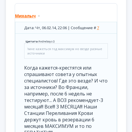
Михалыч
Дата: Чт, 06.02.14, 22:06 | Сообщение #
7
Цитата
Andreboys
(
)
!мне кажеться год максимум но везде разные
источники
Когда кажется-крестятся или
спрашивают совета у опытных
специалистов! Где это везде? И что
за источники? Во Франции,
например, после 6 недель не
тестируют... А ВОЗ рекомендует-3
месяца!!! Все!!! 3 МЕСЯЦА!!! Наши
Станции Переливания Крови
держут кровь в резервации 6
месяцев МАКСИМУМ и то по