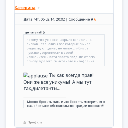
Катерина
Дата: Чт, 06.02.14, 20:02 | Сообщение #
6
Цитата
valli
(
)
потому что уже все накрыло капитально,
рисков нет анализы все которые в мире
существуют сданы, но непоколибимое
чувство уверенности в своей
исключительности просто подрывают всю
основу здравого смысла - это шизофрения.
Ты как всегда прав!
Они же все уникумы! А мы тут
так,дилетанты...
Можно бросить пить и ,но бросить материться в
нашей стране обстоятельства вряд ли позволят!!!
Профиль