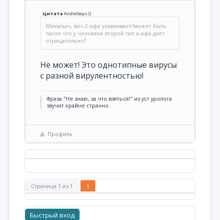
Цитата
Andreboys
(
)
Михалыч, вич 2 ифа улавливает?может быть
такое что у человека второй тип а ифа дает
отрицательно?
Не может! Это однотипные вирусы
с разной вирулентностью!
Фраза "Не знаю, за что взяться!" из уст уролога
звучит крайне странно.
Профиль
Страница
1
из
1
1