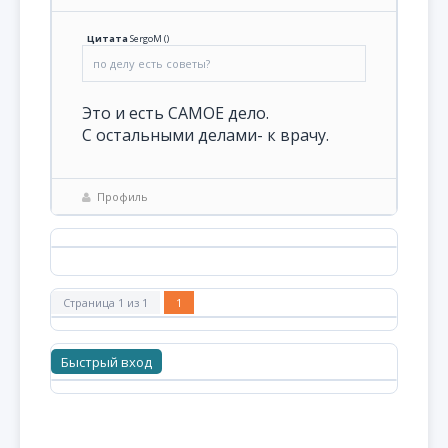
Цитата
SergoM
(
)
по делу есть советы?
Это и есть САМОЕ дело.
С остальными делами- к врачу.
Профиль
Страница
1
из
1
1