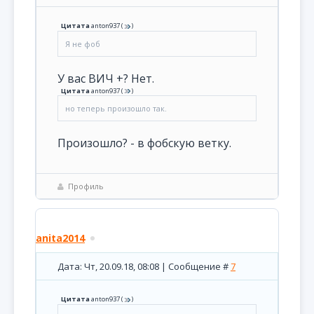
Цитата
anton937
(
)
Я не фоб
У вас ВИЧ +? Нет.
Цитата
anton937
(
)
но теперь произошло так.
Произошло? - в фобскую ветку.
Профиль
anita2014
Дата: Чт, 20.09.18, 08:08 | Сообщение #
7
Цитата
anton937
(
)