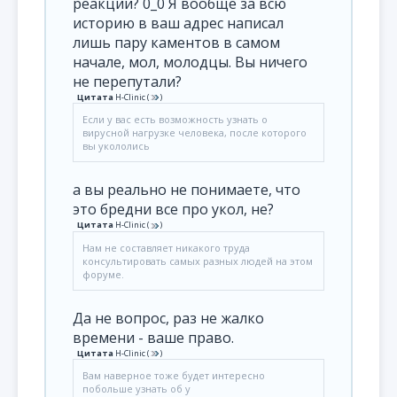
реакции? 0_0 Я вообще за всю
историю в ваш адрес написал
лишь пару каментов в самом
начале, мол, молодцы. Вы ничего
не перепутали?
Цитата
H-Clinic
(
)
Если у вас есть возможность узнать о
вирусной нагрузке человека, после которого
вы укололись
а вы реально не понимаете, что
это бредни все про укол, не?
Цитата
H-Clinic
(
)
Нам не составляет никакого труда
консультировать самых разных людей на этом
форуме.
Да не вопрос, раз не жалко
времени - ваше право.
Цитата
H-Clinic
(
)
Вам наверное тоже будет интересно
побольше узнать об у