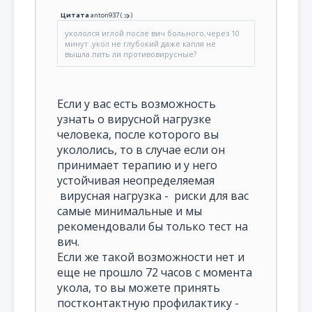
Цитата
anton937
(
)
укололся иглой после вич больного,через 10
минут .укол не глубокий даже капля не
вышла.пить ли противовирусные?
Если у вас есть возможность
узнать о вирусной нагрузке
человека, после которого вы
укололись, то в случае если он
принимает терапию и у него
устойчивая неопределяемая
вирусная нагрузка - риски для вас
самые минимальные и мы
рекомендовали бы только тест на
вич.
Если же такой возможности нет и
еще не прошло 72 часов с момента
укола, то вы можете принять
постконтактную профилактику -