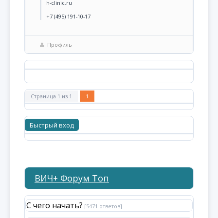
h-clinic.ru
+7 (495) 191-10-17
Профиль
Страница
1
из
1
1
ВИЧ+ Форум Топ
С чего начать?
[5471 ответов]