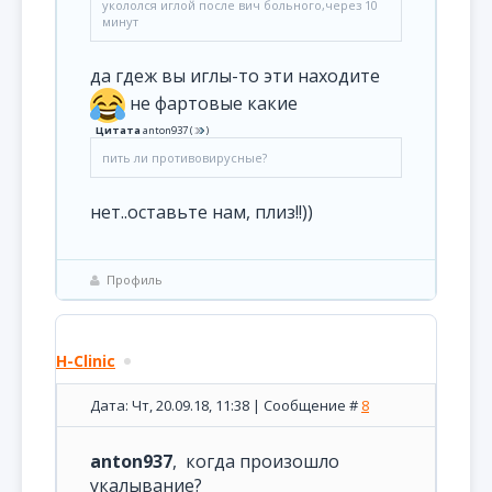
укололся иглой после вич больного,через 10
минут
да гдеж вы иглы-то эти находите
не фартовые какие
Цитата
anton937
(
)
пить ли противовирусные?
нет..оставьте нам, плиз!!))
Профиль
H-Clinic
Дата: Чт, 20.09.18, 11:38 | Сообщение #
8
anton937
, когда произошло
укалывание?