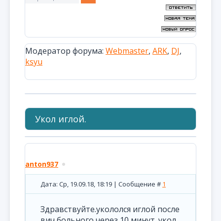
Модератор форума:
Webmaster
,
ARK
,
DJ
,
ksyu
Укол иглой.
anton937
Дата: Ср, 19.09.18, 18:19 | Сообщение #
1
Здравствуйте.укололся иглой после
вич больного,через 10 минут .укол