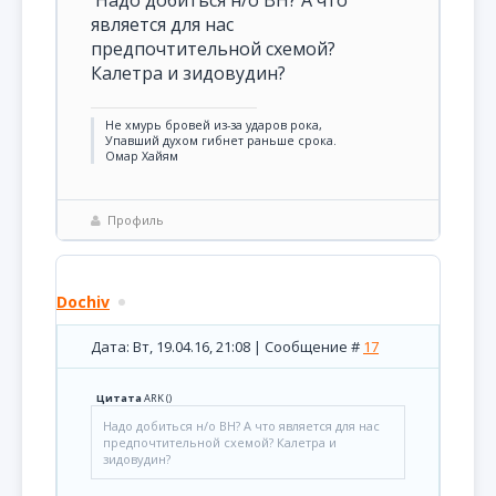
Надо добиться н/о ВН? А что
является для нас
предпочтительной схемой?
Калетра и зидовудин?
Не хмурь бровей из-за ударов рока,
Упавший духом гибнет раньше срока.
Омар Хайям
Профиль
Dochiv
Дата: Вт, 19.04.16, 21:08 | Сообщение #
17
Цитата
ARK
(
)
Надо добиться н/о ВН? А что является для нас
предпочтительной схемой? Калетра и
зидовудин?