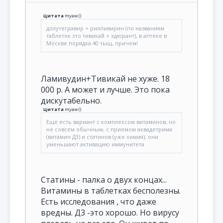
Цитата
myaw
(
)
долутегравир + рилпивирин (по названиям
таблеток это тивикай + эдюрант), в аптеке в
Москве порядка 40 тыщ, причем!
Ламивудин+Тивикай не хуже. 18
000 р. А может и лучше. Это пока
дискутабельно.
Цитата
myaw
(
)
Еще есть вариант с комплексом витаминов, но
не совсем обычным, с приемом аквадетрима
(витамин Д3) и статинов (уже химия), они
уменьшают активацию иммунитета
Статины - палка о двух концах...
Витамины в таблетках бесполезны.
Есть исследования , что даже
вредны. Д3 -это хорошо. Но вирусу