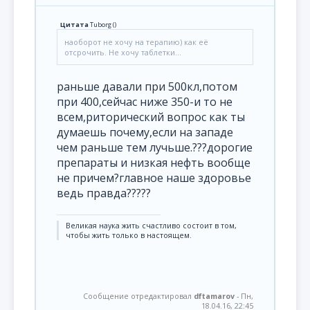
Цитата
Tuborg
(
)
наоборот не хочу на терапию) как её
отсрочить. Не хочу таблетки...
раньше давали при 500кл,потом
при 400,сейчас ниже 350-и то не
всем,риторический вопрос как ты
думаешь почему,если на западе
чем раньше тем лучьше.???дорогие
препараты и низкая нефть вообще
не причем?главное наше здоровье
ведь правда?????
Великая наука жить счастливо состоит в том,
чтобы жить только в настоящем.
Сообщение отредактировал
dftamarov
-
Пн,
18.04.16, 22:45