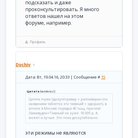
подсказать и даже
проконсультировать. Я много
ответов нашел на этом
форуме, например.
Профиль
Dochiv
Дата: Вт, 19.04.16, 20:33 | Сообщение #
15
Цитата
banderas
(
)
Цитата myaw ()долутегравир + рилпивирин (по
названиям таблеток это тивикай + эдюрант), в
аптеке в Москве порядка 40 тыщ, причем!
Ламивудин+Тивикай не хуже. 18 000 р. А
может и лучше. Это пока дискутабельно.
эти режимы не являются