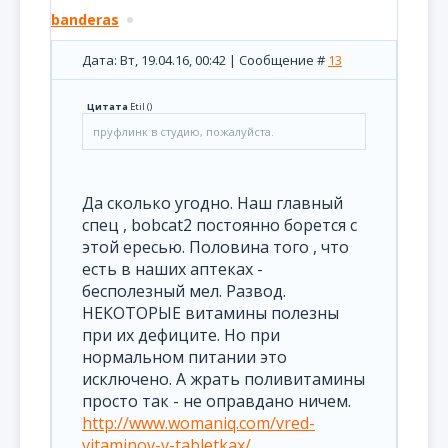
banderas
Дата: Вт, 19.04.16, 00:42 | Сообщение #
13
Цитата
Etil
(
)
пруфлинк в студию, пожалуйста.
Да сколько угодно. Наш главный
спец , bobcat2 постоянно борется с
этой ересью. Половина того , что
есть в наших аптеках -
бесполезный мел. Развод.
НЕКОТОРЫЕ витамины полезны
при их дефиците. Но при
нормальном питании это
исключено. А жрать поливитамины
просто так - не оправдано ничем.
http://www.womaniq.com/vred-
vitaminov-v-tabletkax/