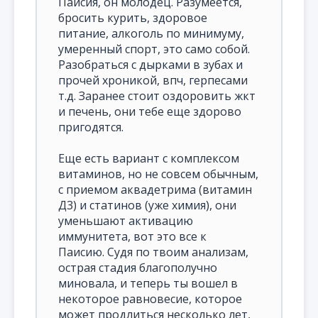
Паисия, он молодец. Разумеется,
бросить курить, здоровое
питание, алкоголь по минимуму,
умеренный спорт, это само собой.
Разобраться с дырками в зубах и
прочей хроникой, впч, герпесами
т.д. Заранее стоит оздоровить жкт
и печень, они тебе еще здорово
пригодятся.
Еще есть вариант с комплексом
витаминов, но не совсем обычным,
с приемом аквадетрима (витамин
Д3) и статинов (уже химия), они
уменьшают активацию
иммунитета, вот это все к
Паисию. Судя по твоим анализам,
острая стадия благополучно
миновала, и теперь ты вошел в
некоторое равновесие, которое
может продлиться несколько лет,