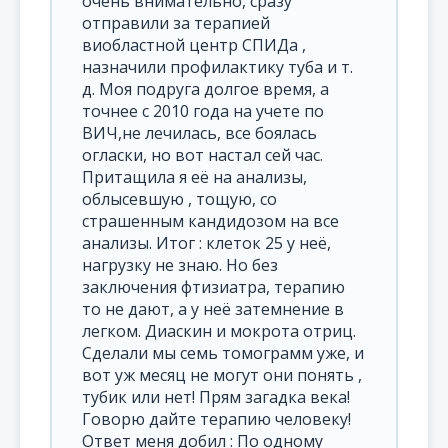
очень внимательно, сразу
отправили за терапией
виобластной центр СПИДа ,
назначили профилактику туба и т.
д. Моя подруга долгое время, а
точнее с 2010 года на учете по
ВИЧ,не лечилась, все боялась
огласки, но вот настал сей час.
Притащила я её на анализы,
облысевшую , тощую, со
страшенным кандидозом на все
анализы. Итог : клеток 25 у неё,
нагрузку не знаю. Но без
заключения фтизиатра, терапию
то не дают, а у неё затемнение в
легком. Диаскин и мокрота отриц.
Сделали мы семь томограмм уже, и
вот уж месяц не могут они понять ,
тубик или нет! Прям загадка века!
Говорю дайте терапию человеку!
Ответ меня добил : По одному