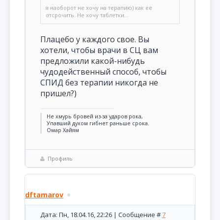
я наоборот не хочу на терапию) как её
отсрочить. Не хочу таблетки...
Плацебо у каждого свое. Вы
хотели, чтобы врачи в СЦ вам
предложили какой-нибудь
чудодейственный способ, чтобы
СПИД без терапии никогда не
пришел?)
Не хмурь бровей из-за ударов рока,
Упавший духом гибнет раньше срока.
Омар Хайям
Профиль
dftamarov
Дата: Пн, 18.04.16, 22:26 | Сообщение #
7