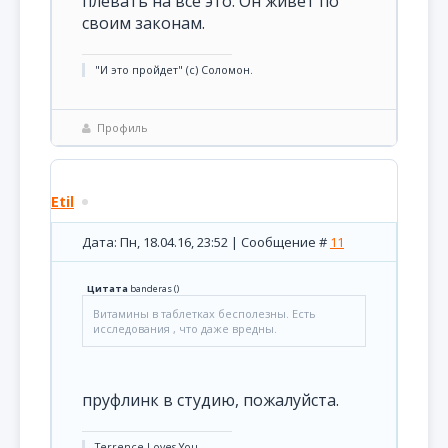
плевать на все это. Он живет по
своим законам.
"И это пройдет" (с) Соломон.
Профиль
Etil
Дата: Пн, 18.04.16, 23:52 | Сообщение #
11
Цитата
banderas
(
)
Витамины в таблетках бесполезны. Есть
исследования , что даже вредны.
пруфлинк в студию, пожалуйста.
Terrence Loves You