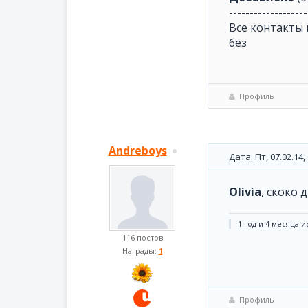
-------------------
Все контакты 
без
Профиль
Andreboys
Дата: Пт, 07.02.14
Olivia
, скоко 
1 год и 4 месяца иф
116 постов
Награды:
1
Профиль