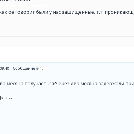
--------------------------
как ое говорит были у нас защищенные, т.т. проникающи
, 09:40 | Сообщение #
45
два месяца получаеться?через два месяца задержали при
а - пцр -