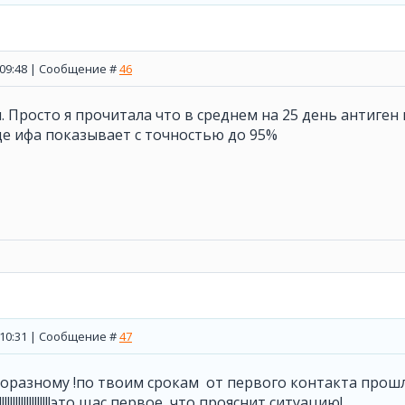
, 09:48 | Сообщение #
46
. Просто я прочитала что в среднем на 25 день антиген 
де ифа показывает с точностью до 95%
, 10:31 | Сообщение #
47
х поразному !по твоим срокам от первого контакта прош
!!!!!!!!!!!!!!!!!!!!это щас первое что прояснит ситуацию!