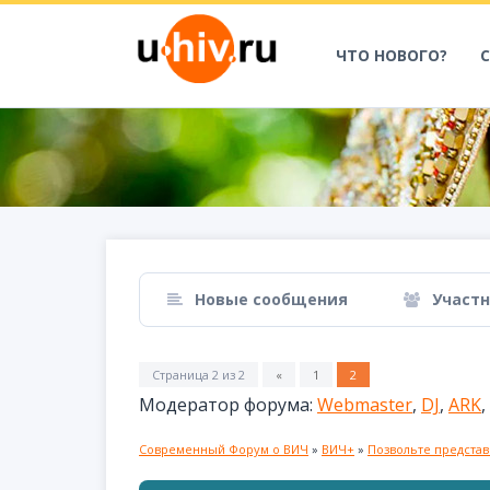
ЧТО НОВОГО?
Новые сообщения
Участ
Страница
2
из
2
«
1
2
Модератор форума:
Webmaster
,
DJ
,
ARK
,
Современный Форум о ВИЧ
»
ВИЧ+
»
Позвольте представ