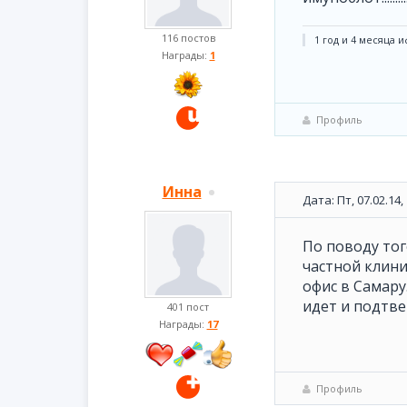
116 постов
1 год и 4 месяца иф
Награды:
1
Профиль
Инна
Дата: Пт, 07.02.14
По поводу тог
частной клин
офис в Самару
идет и подтве
401 пост
Награды:
17
Профиль