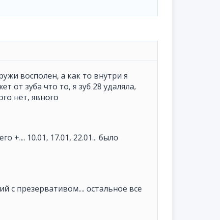
ужи восполен, а как то внутри я
т от зуба что то, я зуб 28 удаляла,
ого нет, явного
+.... 10.01, 17.01, 22.01... было
й с презервативом.... остальное все