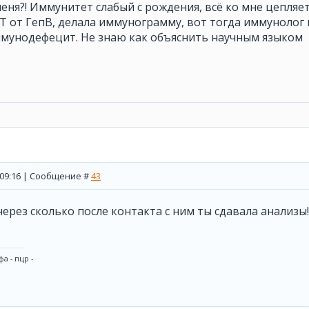
еня?! Иммунитет слабый с рождения, всё ко мне цепляетс
Т от ГепВ, делала иммунограмму, вот тогда иммунолог 
мунодефецит. Не знаю как объяснить научным языком
, 09:16 | Сообщение #
43
через сколько после контакта с ним ты сдавала анализы!
а - пцр -