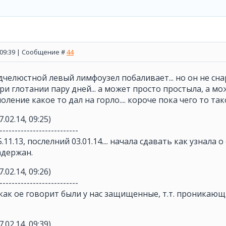
, 09:39 | Сообщение #
44
дчелюстной левый лимфоузел побаливает... но он не снар
и глотании пару дней... а может просто простыла, а може
ление какое то дал на горло.... короче пока чего то так
7.02.14, 09:25)
--------------------------
1.13, послелний 03.01.14.... начала сдавать как узнала о его 
адержан.
7.02.14, 09:26)
--------------------------
как ое говорит были у нас защищенные, т.т. проникающи
7.02.14, 09:39)