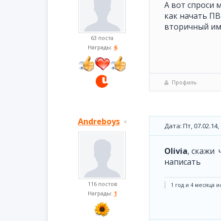
А вот спроси м
как начать ПВ
вторичный им
63 поста
Награды:
6
Профиль
Andreboys
Дата: Пт, 07.02.14
Olivia
, скажи 
написать
116 постов
1 год и 4 месяца иф
Награды:
1