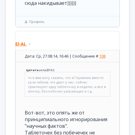
сюда накидывает))))))
Профиль
El-AL
Дата: Ср, 27.08.14, 16:46 | Сообщение #
108
Цитата
anita2014
(
)
то я вам могу сказать, что в Германии вместо
кучи таблов, что дают у нас, сейчас
практикуют одну таблеточку в неделю, и все в
ёлочку, без побочек ужасающих и т.д..
Вот-вот, это опять же от
принципиального игнорирования
"научных фактов".
Таблеточек без побечечек не