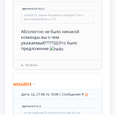
Цитата
Starskiy
(
)
anita2014, кашки-борзянки отведала? Чего
раскомандовалась-то?)
Абсолютно не было никакой
команды..вы о чем
уважаемый?????))))Это было
предложение
Профиль
anita2014
Дата: Ср, 27.08.14, 16:08 | Сообщение #
99
Цитата
El-AL
(
)
но ветеранов 25-летних в России Вы не