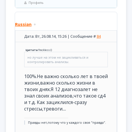
Профиль
Russian
Дата: Вт, 26.08.14, 15:26 | Сообщение #
84
Цитата
freckless
(
)
но лучше на этом не зацикливаться и
контролировать анализы.
100%.Не важно сколько лет в твоей
жизни,важно сколько жизни в
твоих днях.Я 12 диагнозалет не
знал своих анализов,что такое сд4
и т.д. Как зациклился-сразу
стрессы,тревоги....
Правды нет,потому что у каждого своя "правда".