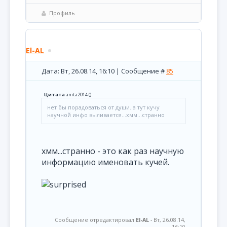
Профиль
El-AL
Дата: Вт, 26.08.14, 16:10 | Сообщение #
85
Цитата
anita2014
(
)
нет бы порадоваться от души..а тут кучу
научной инфо выливается...хмм...странно
хмм...странно - это как раз научную
информацию именовать кучей.
Сообщение отредактировал
El-AL
-
Вт, 26.08.14,