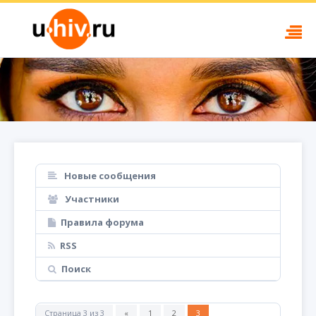
Новые сообщения
Участники
Правила форума
RSS
Поиск
Страница
3
из
3
«
1
2
3