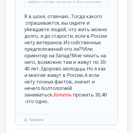
найдете, потому что их нет и быть не может.
Я в шоке, отвечаю...Тогда какого
спрашивается, вы сидите и
убеждаете людей, что жить можно
долго, и до старости, если в России
нету ветеранов..Из собственных
предположений что ли??Или
ориентир на Запад?Мне чихать на
него, возможно там и живут по 30-
40 лет..Здорово..молодцы..Но я как
и многие живут в России..А если
нету точных фактов, значит и
нечего болтологией
заниматься..
Хотеть
прожить 30,40
-это одно..
Профиль