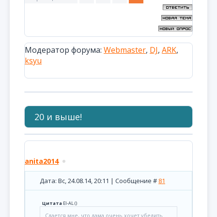
Модератор форума:
Webmaster
,
DJ
,
ARK
,
ksyu
20 и выше!
anita2014
Дата: Вс, 24.08.14, 20:11 | Сообщение #
81
Цитата
El-AL
(
)
Сдается мне, что дама очень хочет убедить