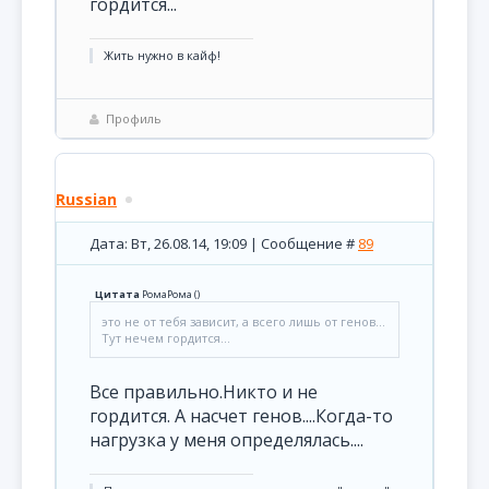
гордится...
Жить нужно в кайф!
Профиль
Russian
Дата: Вт, 26.08.14, 19:09 | Сообщение #
89
Цитата
РомаРома
(
)
это не от тебя зависит, а всего лишь от генов...
Тут нечем гордится...
Все правильно.Никто и не
гордится. А насчет генов....Когда-то
нагрузка у меня определялась....