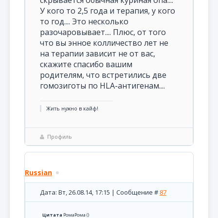
скрывается обычная куриная опа....
У кого то 2,5 года и терапия, у кого
то год.... Это несколько
разочаровывает.... Плюс, от того
что вы энное колличество лет не
на терапии зависит не от вас,
скажите спасибо вашим
родителям, что встретились две
гомозиготы по HLA-антигенам....
Жить нужно в кайф!
Профиль
Russian
Дата: Вт, 26.08.14, 17:15 | Сообщение #
87
Цитата
РомаРома
(
)