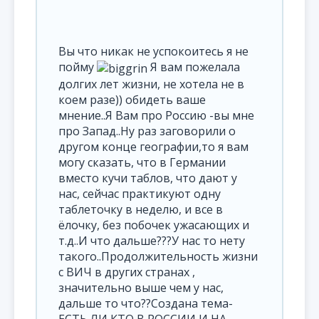
Вы что никак не успокоитесь я не
пойму
Я вам пожелала
долгих лет жизни, не хотела не в
коем разе)) обидеть ваше
мнение..Я Вам про Россию -вы мне
про Запад..Ну раз заговорили о
другом конце географии,то я вам
могу сказать, что в Германии
вместо кучи таблов, что дают у
нас, сейчас практикуют одну
таблеточку в неделю, и все в
ёлочку, без побочек ужасающих и
т.д..И что дальше???У нас то нету
такого..Продолжительность жизни
с ВИЧ в других странах ,
значительно выше чем у нас,
дальше то что??Создана тема-
ЕСТЬ ЛИ КТО В РОССИИ И НА