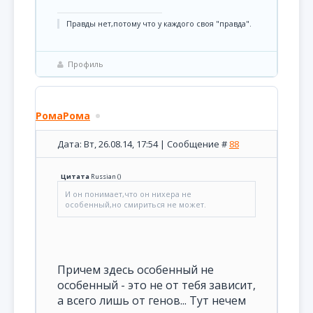
Правды нет,потому что у каждого своя "правда".
Профиль
РомаРома
Дата: Вт, 26.08.14, 17:54 | Сообщение #
88
Цитата
Russian
(
)
И он понимает,что он нихера не
особенный,но смириться не может.
Причем здесь особенный не
особенный - это не от тебя зависит,
а всего лишь от генов... Тут нечем