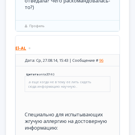
отведала? Чего раскомандовалась-
то?)
Профиль
El-AL
Дата: Ср, 27.08.14, 15:43 | Сообщение #
96
Цитата
anita2014
(
)
.а еще когда не в тему ее лить сидеть
сюда.информацию научную..
Специально для испытывающих
жгучую аллергию на достоверную
информацию: