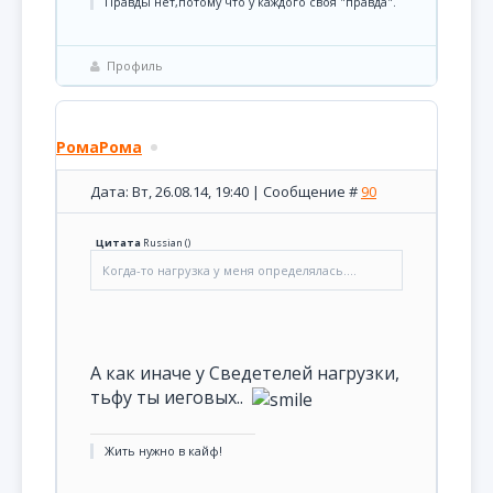
Правды нет,потому что у каждого своя "правда".
Профиль
РомаРома
Дата: Вт, 26.08.14, 19:40 | Сообщение #
90
Цитата
Russian
(
)
Когда-то нагрузка у меня определялась....
А как иначе у Сведетелей нагрузки,
тьфу ты иеговых..
Жить нужно в кайф!