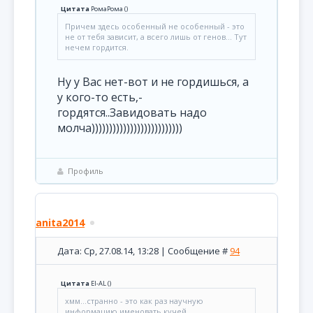
Цитата
РомаРома
(
)
Причем здесь особенный не особенный - это
не от тебя зависит, а всего лишь от генов... Тут
нечем гордится.
Ну у Вас нет-вот и не гордишься, а
у кого-то есть,-
гордятся..Завидовать надо
молча))))))))))))))))))))))))))
Профиль
anita2014
Дата: Ср, 27.08.14, 13:28 | Сообщение #
94
Цитата
El-AL
(
)
хмм...странно - это как раз научную
информацию именовать кучей.