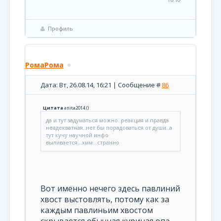
16:10
Профиль
РомаРома
Дата: Вт, 26.08.14, 16:21 | Сообщение #
86
Цитата
anita2014
(
)
да и тут задуматься можно..реакция и правда
неадекватная..нет бы порадоваться от души..а
тут кучу научной инфо
выливается...хмм...странно
Вот именно нечего здесь павлиний
хвост выстовлять, потому как за
каждым павлиньим хвостом