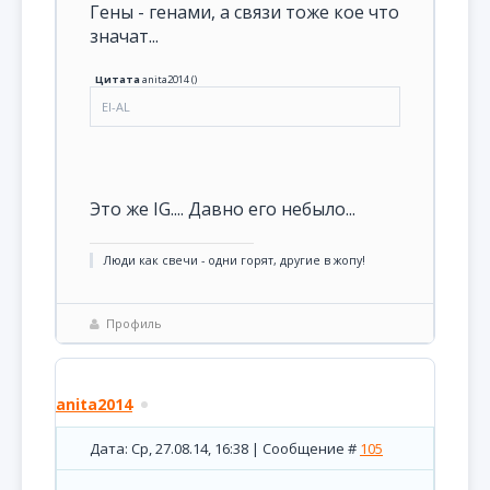
Гены - генами, а связи тоже кое что
значат...
Цитата
anita2014
(
)
El-AL
Это же IG.... Давно его небыло...
Люди как свечи - одни горят, другие в жопу!
Профиль
anita2014
Дата: Ср, 27.08.14, 16:38 | Сообщение #
105