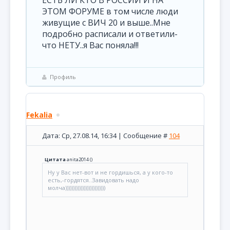
ЭТОМ ФОРУМЕ в том числе люди
живущие с ВИЧ 20 и выше..Мне
подробно расписали и ответили-
что НЕТУ..я Вас поняла!!!
Профиль
Fekalia
Дата: Ср, 27.08.14, 16:34 | Сообщение #
104
Цитата
anita2014
(
)
Ну у Вас нет-вот и не гордишься, а у кого-то
есть,-гордятся..Завидовать надо
молча))))))))))))))))))))))))))