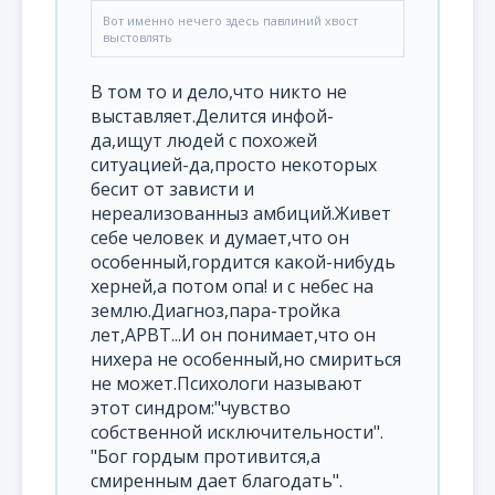
Вот именно нечего здесь павлиний хвост
выстовлять
В том то и дело,что никто не
выставляет.Делится инфой-
да,ищут людей с похожей
ситуацией-да,просто некоторых
бесит от зависти и
нереализованныз амбиций.Живет
себе человек и думает,что он
особенный,гордится какой-нибудь
херней,а потом опа! и с небес на
землю.Диагноз,пара-тройка
лет,АРВТ...И он понимает,что он
нихера не особенный,но смириться
не может.Психологи называют
этот синдром:"чувство
собственной исключительности".
"Бог гордым противится,а
смиренным дает благодать".