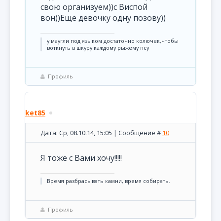
свою организуем))с Виспой
вон))Еще девочку одну позову))
у маугли под языком достаточно колючек,чтобы
воткнуть в шкуру каждому рыжему псу
Профиль
ket85
Дата: Ср, 08.10.14, 15:05 | Сообщение #
10
Я тоже с Вами хочу!!!!!
Время разбрасывать камни, время собирать.
Профиль