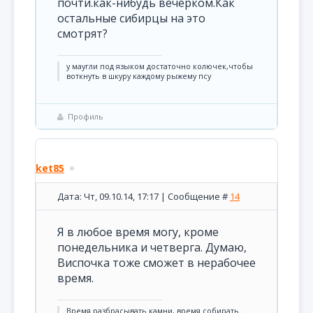
почти.как-нибудь вечерком.Как
остальные сибирцы на это
смотрят?
у маугли под языком достаточно колючек,чтобы
воткнуть в шкуру каждому рыжему псу
Профиль
ket85
Дата: Чт, 09.10.14, 17:17 | Сообщение #
14
Я в любое время могу, кроме
понедельника и четверга. Думаю,
Виспочка тоже сможет в нерабочее
время.
Время разбрасывать камни, время собирать.