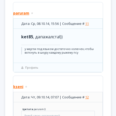
paruram
Дата: Ср, 08.10.14, 15:56 | Сообщение #
11
ket85
, дапажалста!))
у маугли под языком достаточно колючек,чтобы
воткнуть в шкуру каждому рыжему псу
Профиль
kseni
Дата: Чт, 09.10.14, 07:07 | Сообщение #
12
Цитата
paruram
(
)
Давай свою организуем))