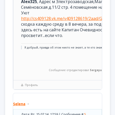
Alex325
, Адрес м Электрозаводская,Малая
Семёновская д.11/2 стр. 4 помещение над каф
Уют
http://cs409128.vk.me/v409128619/2aad/G_y9907
сходка каждую среду в 8 вечера, за подробно
здесь есть на сайте Капитан Очевидность, он
просветит...если что.
Я добрый, правда об этом никто не знает, а те кто знают уже не
Сообщение отредактировал
Sergeyua
-
Вт, 15.
Профиль
Selena
Дата: Вт, 15.07.14, 17:59 | Сообщение #
5