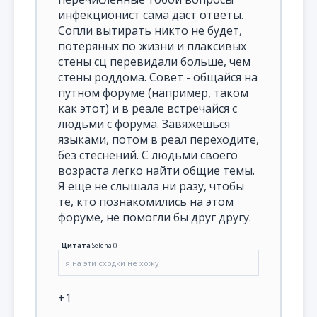
инфекционист сама даст ответы.
Сопли вытирать никто не будет,
потеряных по жизни и плаксивых
стены сц перевидали больше, чем
стены роддома. Совет - общайся на
путном форуме (например, таком
как этот) и в реале встречайся с
людьми с форума. Завяжешься
языками, потом в реал переходите,
без стеснений. С людьми своего
возраста легко найти общие темы.
Я еще не слышала ни разу, чтобы
те, кто познакомились на этом
форуме, не помогли бы друг другу.
Цитата
Selena
(
)
я на эти сходки не хожу
+1