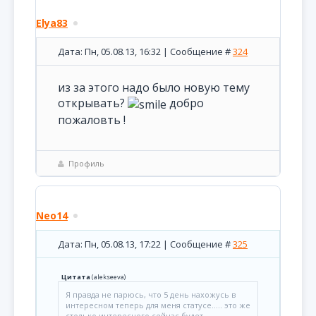
Elya83
Дата: Пн, 05.08.13, 16:32 | Сообщение #
324
из за этого надо было новую тему
открывать?
добро
пожаловть !
Профиль
Neo14
Дата: Пн, 05.08.13, 17:22 | Сообщение #
325
Цитата
(
alekseeva
)
Я правда не парюсь, что 5 день нахожусь в
интересном теперь для меня статусе..... это же
столько интересного сейчас будет