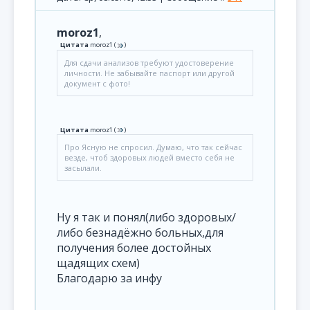
moroz1
,
Цитата
moroz1
(
)
Для сдачи анализов требуют удостоверение
личности. Не забывайте паспорт или другой
документ с фото!
Цитата
moroz1
(
)
Про Ясную не спросил. Думаю, что так сейчас
везде, чтоб здоровых людей вместо себя не
засылали.
Ну я так и понял(либо здоровых/
либо безнадёжно больных,для
получения более достойных
щадящих схем)
Благодарю за инфу