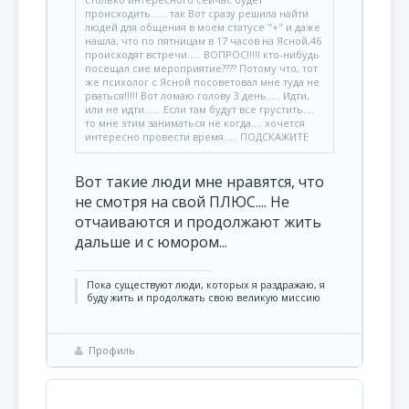
происходить...... так Вот сразу решила найти
людей для общения в моем статусе "+" и даже
нашла, что по пятницам в 17 часов на Ясной,46
происходят встречи..... ВОПРОС!!!!! кто-нибудь
посещал сие мероприятие???? Потому что, тот
же психолог с Ясной посоветовал мне туда не
рваться!!!!! Вот ломаю голову 3 день..... Идти,
или не идти...... Если там будут все грустить....
то мне этим заниматься не когда.... хочется
интересно провести время..... ПОДСКАЖИТЕ
Вот такие люди мне нравятся, что
не смотря на свой ПЛЮС.... Не
отчаиваются и продолжают жить
дальше и с юмором...
Пока существуют люди, которых я раздражаю, я
буду жить и продолжать свою великую миссию
Профиль