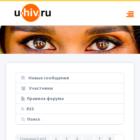
Новые сообщения
Участники
Правила форума
RSS
Поиск
Страница
9
из
9
«
1
2
…
7
8