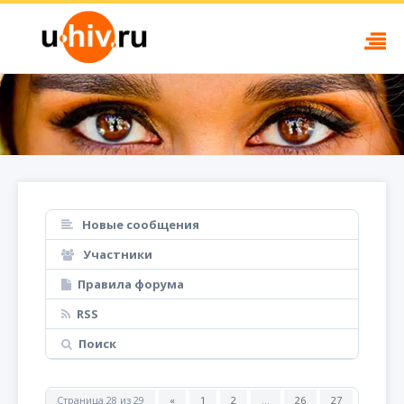
Новые сообщения
Участники
Правила форума
RSS
Поиск
Страница
28
из
29
«
1
2
…
26
27