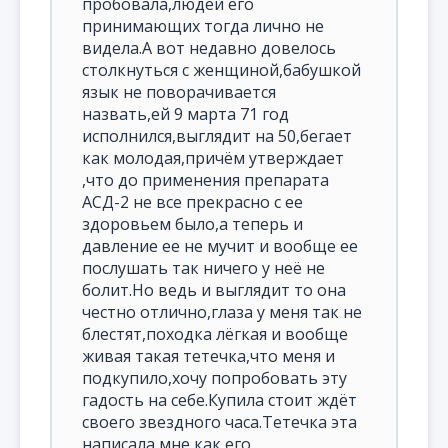
пробовала,людей его
принимающих тогда лично не
видела.А вот недавно довелось
столкнуться с женщиной,бабушкой
язык не поворачивается
назвать,ей 9 марта 71 год
исполнился,выглядит на 50,бегает
как молодая,причём утверждает
,что до применения препарата
АСД-2 не все прекрасно с ее
здоровьем было,а теперь и
давление ее не мучит и вообще ее
послушать так ничего у неё не
болит.Но ведь и выглядит то она
честно отлично,глаза у меня так не
блестят,походка лёгкая и вообще
живая такая тетечка,что меня и
подкупило,хочу попробовать эту
гадость на себе.Купила стоит ждёт
своего звездного часа.Тетечка эта
написала мне как его