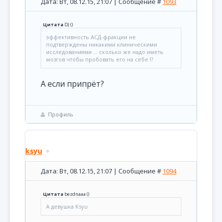
Дата: Вт, 08.12.15, 21:07 | Сообщение #
1093
Цитата
DJ
(
)
эффективность АСД-фракции не
подтверждены никакими клиническими
исследованиями ... сколько же надо иметь
мозгов чтобы пробовать его на себе !?
А если припрёт?
Профиль
ksyu
Дата: Вт, 08.12.15, 21:07 | Сообщение #
1094
Цитата
bezdnaaa
(
)
А девушка Ksyu