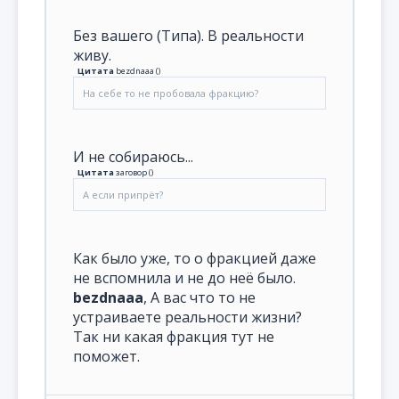
Без вашего (Типа). В реальности
живу.
Цитата
bezdnaaa
(
)
На себе то не пробовала фракцию?
И не собираюсь...
Цитата
заговор
(
)
А если припрёт?
Как было уже, то о фракцией даже
не вспомнила и не до неё было.
bezdnaaa
, А вас что то не
устраиваете реальности жизни?
Так ни какая фракция тут не
поможет.