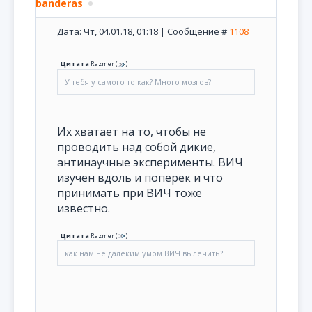
banderas
Дата: Чт, 04.01.18, 01:18 | Сообщение #
1108
Цитата
Razmer
(
)
У тебя у самого то как? Много мозгов?
Их хватает на то, чтобы не
проводить над собой дикие,
антинаучные эксперименты. ВИЧ
изучен вдоль и поперек и что
принимать при ВИЧ тоже
известно.
Цитата
Razmer
(
)
как нам не далёким умом ВИЧ вылечить?