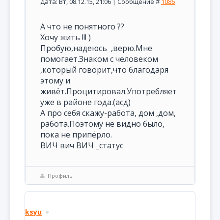
Дата: Вт, 08.12.15, 21:06 | Сообщение #
1086
А что не понятного ??
Хочу жить !!! )
Пробую,надеюсь ,верю.Мне
помогает.Знаком с человеком
,который говорит,что благодаря
этому и
живёт.Процитировал.Употребляет
уже в районе года.(асд)
А про себя скажу-работа, дом ,дом,
работа.Поэтому не видно было,
пока не припёрло.
ВИЧ вич ВИЧ _статус
Профиль
ksyu