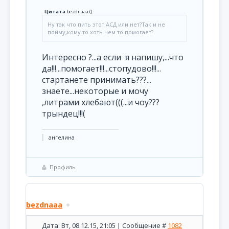
Цитата
bezdnaaa
(
)
Ну так что пить этот АСД или нет?Так и не
пойму,кому то хоть чем то помогает?
Интересно ?...а если я напишу,...что
да!!!...помогает!!!...стопудово!!!...
стартанете принимать???...
знаете...некоторые и мочу
,литрами хлебают(((...и чоу???
трындец!!!(
ангелина
Профиль
bezdnaaa
Дата: Вт, 08.12.15, 21:05 | Сообщение #
1082