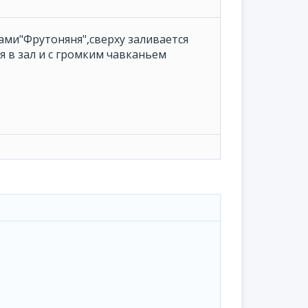
ами"Фрутоняня",сверху заливается
я в зал и с громким чавканьем