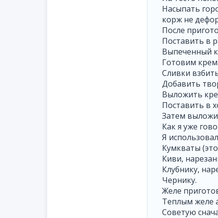
Насыпать горо
корж не дефор
После пригото
Поставить в р
Выпеченный к
Готовим крем
Сливки взбить
Добавить тво
Выложить кре
Поставить в х
Затем выложит
Как я уже гов
Я использовал
Кумкваты (эт
Киви, нареза
Клубнику, на
Чернику.
Желе приготов
Теплым желе а
Советую снача