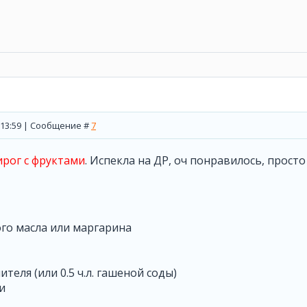
, 13:59 | Сообщение #
7
рог с фруктами
. Испекла на ДР, оч понравилось, просто
ного масла или маргарина
лителя (или 0.5 ч.л. гашеной соды)
ки