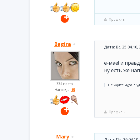
Профиль
Bagira
Дата: Вс, 25.04.10
ё-маё! и правд
ну есть же на
334 поста
Не ждите чуда. Чуд
Награды:
15
Профиль
Mary
Дата: Пн, 26.04.10