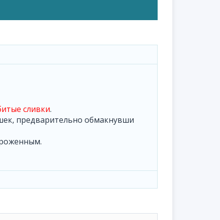
битые сливки
.
ешек, предварительно обмакнувши
ороженным.