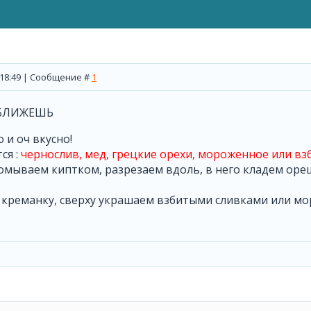
, 18:49 | Сообщение #
1
БЛИЖЕШЬ
 и оч вкусно!
ся :
чернослив, мед, грецкие орехи, мороженное или вз
омываем киптком, разрезаем вдоль, в него кладем ор
 креманку, сверху украшаем взбитыми сливками или м