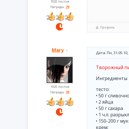
1920 постов
Награды:
79
Профиль
Mary
Дата: Пн, 31.05.10
Творожный пи
Ингредиенты
1920 постов
тесто:
Награды:
79
• 50 г сливоч
• 2 яйца
• 50 г сахара
• 1 ч.л. разрых
• 150-200 г му
крем: