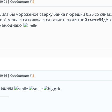
, 19:01 | Сообщение #
2
била бы:мороженое,сверху банка пюрешки 0,25 со сливк
всё мешается,получается тазик непонятной смеси!Идётс
ман,однако!
, 19:16 | Сообщение #
3
мешила