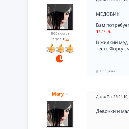
МЕДОВИК
Вам потребует
1/2 ч.л.
1920 постов
Награды:
79
В жидкий мед 
тесто.Форсу с
Профиль
Mary
Дата: Пн, 26.04.10
Девочки и ма