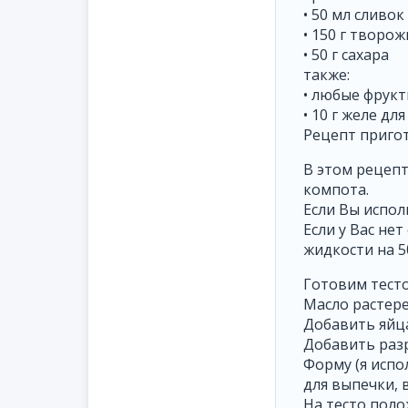
• 50 мл сливок
• 150 г творож
• 50 г сахара
также:
• любые фрукт
• 10 г желе дл
Рецепт приго
В этом рецепт
компота.
Если Вы испол
Если у Вас не
жидкости на 5
Готовим тесто
Масло растере
Добавить яйц
Добавить разр
Форму (я испо
для выпечки, 
На тесто поло