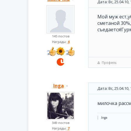
Дата: Вс, 25.04.10
Мой муж ест,у
сметаной 30%,
съедается!Гур
145 постов
Награды:
4
Профиль
Inga
Дата: Вс, 25.04.10
милочка расс
Inga
349 постов
Награды:
7