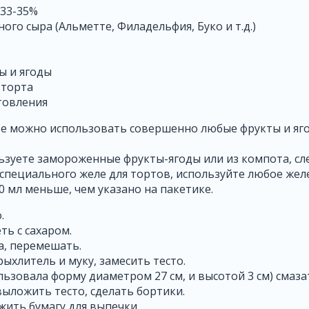
 33-35%
ного сыра (Альметте, Филадельфия, Буко и т.д.)
ы и ягоды
я торта
товления
е можно использовать совершенно любые фрукты и яго
ьзуете замороженные фрукты-ягоды или из компота, сл
т специального желе для тортов, используйте любое жел
0 мл меньше, чем указано на пакетике.
.
ть с сахаром.
а, перемешать.
ыхлитель и муку, замесить тесто.
льзовала форму диаметром 27 см, и высотой 3 см) смаза
выложить тесто, сделать бортики.
жить бумагу для выпечки.