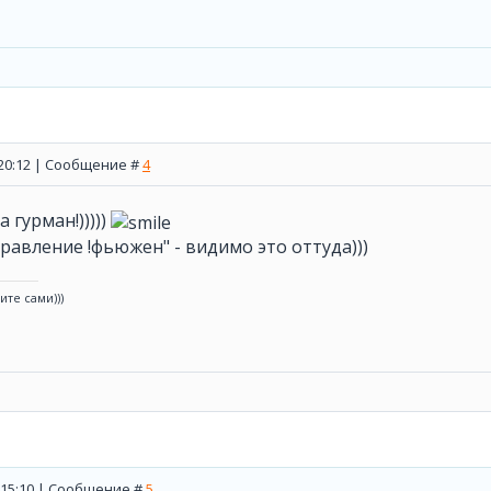
, 20:12 | Сообщение #
4
а гурман!)))))
правление !фьюжен" - видимо это оттуда)))
ите сами)))
, 15:10 | Сообщение #
5