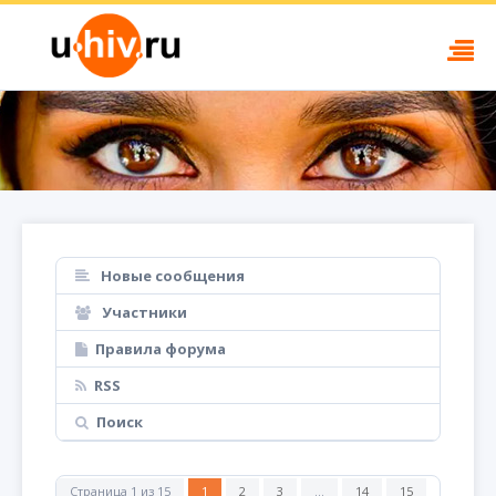
Новые сообщения
Участники
Правила форума
RSS
Поиск
Страница
1
из
15
1
2
3
…
14
15