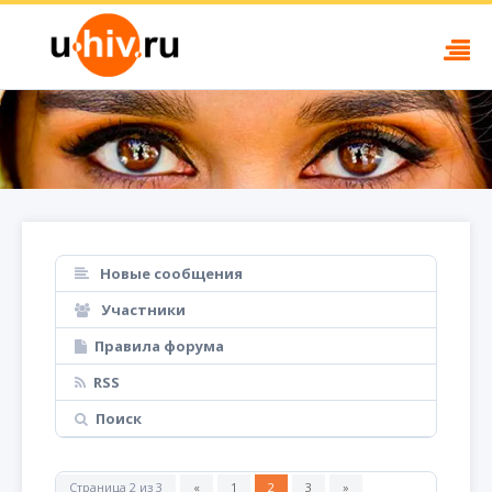
Новые сообщения
Участники
Правила форума
RSS
Поиск
Страница
2
из
3
«
1
2
3
»