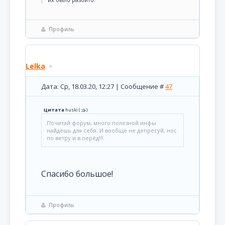
их было разбито.
Профиль
Lelka
Дата: Ср, 18.03.20, 12:27 | Сообщение #
47
Цитата
huski
(
)
Почитай форум, много полезной инфы
найдёшь для себя. И вообще не депресуй, нос
по ветру и в перёд!!!
Спасибо большое!
Профиль