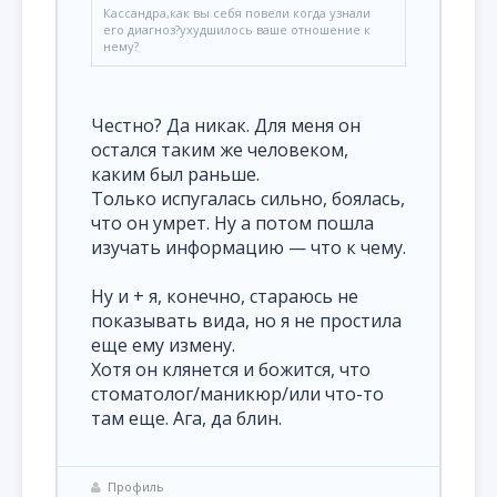
Кассандра,как вы себя повели когда узнали
его диагноз?ухудшилось ваше отношение к
нему?
Честно? Да никак. Для меня он
остался таким же человеком,
каким был раньше.
Только испугалась сильно, боялась,
что он умрет. Ну а потом пошла
изучать информацию — что к чему.
Ну и + я, конечно, стараюсь не
показывать вида, но я не простила
еще ему измену.
Хотя он клянется и божится, что
стоматолог/маникюр/или что-то
там еще. Ага, да блин.
Профиль