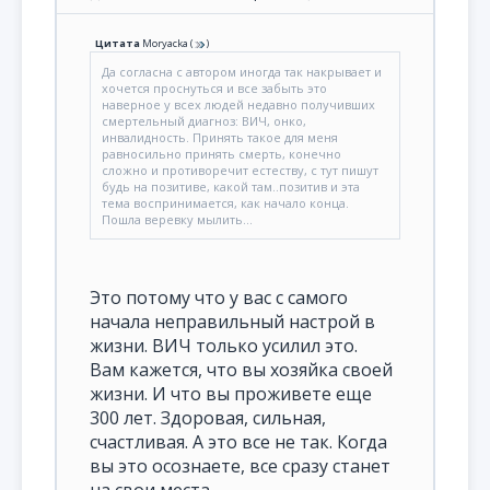
Цитата
Moryacka
(
)
Да согласна с автором иногда так накрывает и
хочется проснуться и все забыть это
наверное у всех людей недавно получивших
смертельный диагноз: ВИЧ, онко,
инвалидность. Принять такое для меня
равносильно принять смерть, конечно
сложно и противоречит естеству, с тут пишут
будь на позитиве, какой там..позитив и эта
тема воспринимается, как начало конца.
Пошла веревку мылить...
Это потому что у вас с самого
начала неправильный настрой в
жизни. ВИЧ только усилил это.
Вам кажется, что вы хозяйка своей
жизни. И что вы проживете еще
300 лет. Здоровая, сильная,
счастливая. А это все не так. Когда
вы это осознаете, все сразу станет
на свои места.