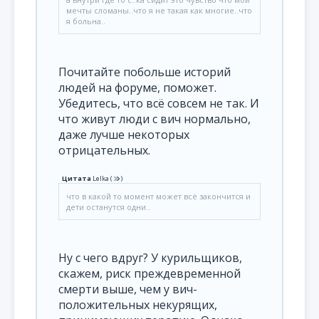
мечты сломаны..что я не такая как многие..что
я больна..
Почитайте побольше историй
людей на форуме, поможет.
Убедитесь, что всё совсем не так. И
что живут люди с вич нормально,
даже лучше некоторых
отрицательных.
Цитата
Lelka
(
)
что в какой то момент может всё закончится и
дети останутся одни..
Ну с чего вдруг? У курильщиков,
скажем, риск преждевременной
смерти выше, чем у вич-
положительных некурящих,