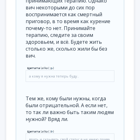
принимающих терапию. Однако
вич некоторыми до сих пор
воспринимается как смертный
приговор, в то время как курение
почему-то нет. Принимайте
терапию, следите за своим
здоровьем, и всё. Будете жить
столько же, сколько жили бы без
вич.
Цитата
Lelka
(
)
а кому я нужна теперь буду..
Тем же, кому были нужны, когда
были отрицательной. А если нет,
то так ли важно быть таким людям
нужной? Вряд ли.
Цитата
Lelka
(
)
врать и скрывать свой статус я не имею права