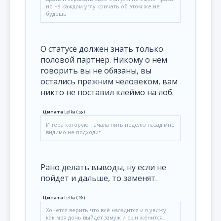
но на каждом углу кричать об этом же не
будешь
О статусе должен знать только
половой партнёр. Никому о нём
говорить вы не обязаны, вы
остались прежним человеком, вам
никто не поставил клеймо на лоб.
Цитата
Lelka
(
)
И тера которую начала пить неделю назад мне
видимо не подходит
Рано делать выводы, ну если не
пойдет и дальше, то заменят.
Цитата
Lelka
(
)
Хочется верить что всё наладится и я увижу
как моя дочь выйдет замуж и сын женится..