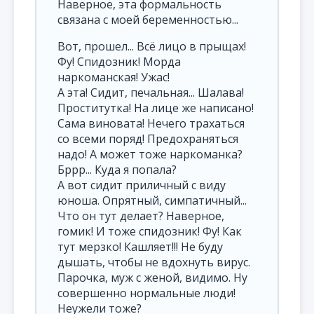
Наверное, эта формальность
связана с моей беременностью...
Вот, прошел... Всё лицо в прыщах!
Фу! Спидозник! Морда
наркоманская! Ужас!
А эта! Сидит, печальная... Шалава!
Проститутка! На лице же написано!
Сама виновата! Нечего трахаться
со всеми поряд! Предохраняться
надо! А может тоже наркоманка?
Бррр... Куда я попала?
А вот сидит приличный с виду
юноша. Опрятный, симпатичный...
Что он тут делает? Наверное,
гомик! И тоже спидозник! Фу! Как
тут мерзко! Кашляет!!! Не буду
дышать, чтобы не вдохнуть вирус.
Парочка, муж с женой, видимо. Ну
совершенно нормальные люди!
Неужели тоже?