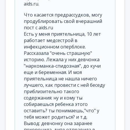
aids.ru.
Что касается предрассудков, могу
продублировать свой вчерашний
пост с aids.ru
Есть у меня приятельница, 10 лет
работает медсестрой в
инфекционном оперблоке.
Рассказала "очень страшную"
историю. Лежала у них девчонка
"наркоманка-спидозная", до кучи
еще и беременная. И моя
приятельница не нашла ничего
лучшего, как провести с ней беседу
приблизительно такого
содержания: ну и кому ты
собираешься ребенка этого
оставить? ты понимаешь,"что" у
тебя может родиться? и т.д.
Вывод: девчонку она заранее
похоронила, дите отправила в