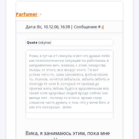
Parfumer
Дата: Вс, 10.12.06, 16:38 | Сообщение #
4
Quote
(vikynia)
Рома, я тут на е1 глянула, я вот что думаю-тебе
как психологически ситуация-ты работаешь в
направлении вич, живешь с этим, лекарства
пьешь от этого, все вокруг этого..? я вот
устала чего-то, сама сановлюсь фобом каким
то, психом, хочется забыться, забыть-забить и
полгода те хотя б, которые от приема до
приема жить забыв, будто я здоровенькая вся
такая! хотя хдоровых людей вроде сейчас как
вапще нет.. почему то я посл. время стала
слишком часто думать о том, что у меня Вич, и
как это нехорошо.. млин
Вика, я занимаюсь этим, пока мне