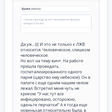
Quote
(brevno)
стигма прежде всего начинается внутри
каждого из нас.
Да уж... ((( И это не только к ЛЖВ
относится. Человеческое, слишком
человеческое.
Но вот на тему вич+. На работе
пришла проведать
госпитализированного одного
парня (царство ему небесное). Он в
палате с еще одним нашим челом
лежал. Встретил меня чуть не
криком: "У нас тут все
инфицировано, осторожно,
оденьте перчатки!" А я тогда еще
новенькая относительно была, в