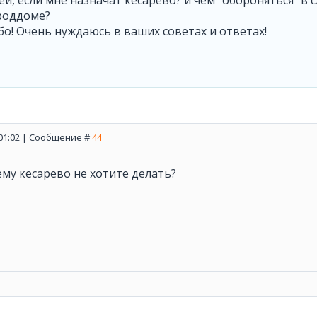
й, если мне назначат кесарево? и чем "обороняться" в с
роддоме?
бо! Очень нуждаюсь в ваших советах и ответах!
, 01:02 | Сообщение #
44
ему кесарево не хотите делать?