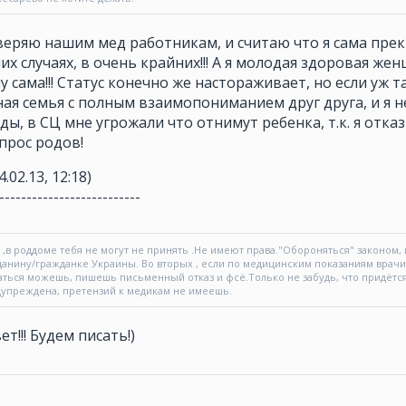
веряю нашим мед работникам, и считаю что я сама пре
их случаях, в очень крайних!!! А я молодая здоровая ж
 сама!!! Статус конечно же настораживает, но если уж т
ая семья с полным взаимопониманием друг друга, и я не
ы, в СЦ мне угрожали что отнимут ребенка, т.к. я отка
опрос родов!
4.02.13, 12:18)
--------------------------
 ,в роддоме тебя не могут не принять .Не имеют права."Обороняться" законом,
нину/гражданке Украины. Во вторых , если по медицинским показаниям врачи ре
аться можешь, пишешь письменный отказ и фсё.Только не забудь, что придётся
дупреждена, претензий к медикам не имеешь.
ет!!! Будем писать!)