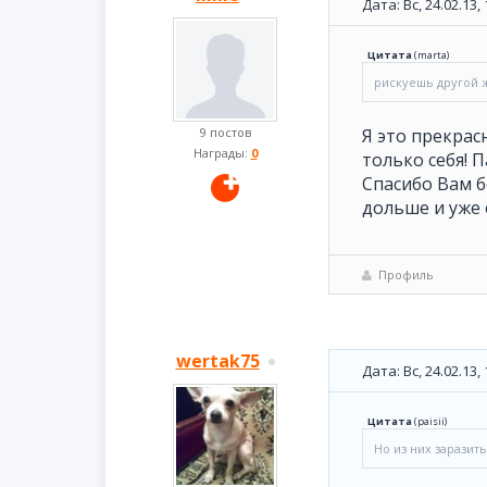
Дата: Вс, 24.02.13
Цитата
(
marta
)
рискуешь другой ж
9 постов
Я это прекрас
Награды:
0
только себя! 
Спасибо Вам б
дольше и уже е
Профиль
wertak75
Дата: Вс, 24.02.13
Цитата
(
paisii
)
Но из них заразит