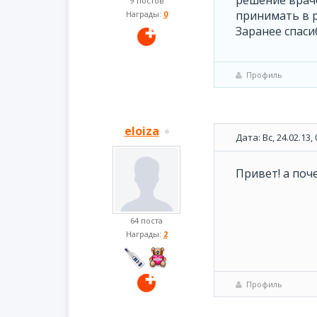
решение враче
9 постов
принимать в 
Награды:
0
Заранее спаси
Профиль
eloiza
Дата: Вс, 24.02.13
Привет! а поч
64 поста
Награды:
2
Профиль