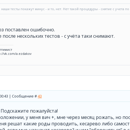
и наши тесты покажут минус - и то, нет. Нет такой процедуры - снятие с учета 
оз поставлен ошибочно.
е после нескольких тестов - с учёта таки снимают.
птимист
p://vk.com/a.ezdakov
, 00:43 | Сообщение #
43
 Подскажите пожалуйста!
положении, у меня вич +, мне через месяц рожать, но по
меня решат какие роды проводить, кесарево либо самост