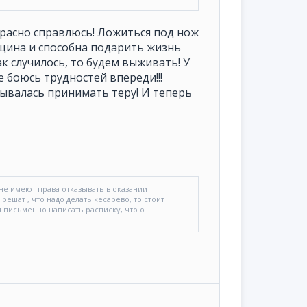
красно справлюсь! Ложиться под нож
енщина и способна подарить жизнь
ак случилось, то будем выживать! У
 боюсь трудностей впереди!!!
зывалась принимать теру! И теперь
 не имеют права отказывать в оказании
шат , что надо делать кесарево, то стоит
 письменно написать расписку, что о