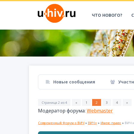
ЧТО НОВОГО?
Новые сообщения
Участ
Страница
2
из
4
«
1
2
3
4
»
Модератор форума:
Webmaster
Современный Форум о ВИЧ
»
ВИЧ+
»
Имею право
»
ВИЧ и