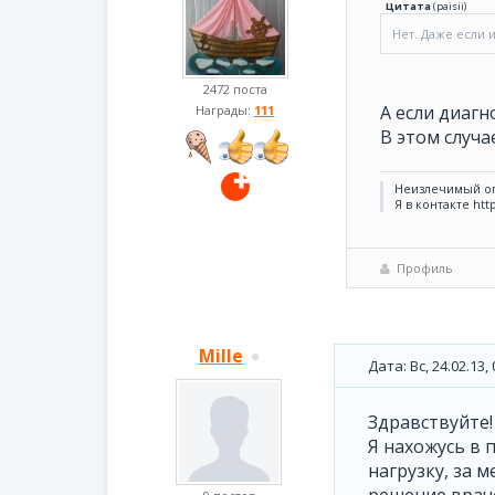
Цитата
(
paisii
)
Нет. Даже если 
2472 поста
А если диагн
Награды:
111
В этом случа
Неизлечимый о
Я в контакте htt
Профиль
Mille
Дата: Вс, 24.02.13
Здравствуйте!
Я нахожусь в 
нагрузку, за 