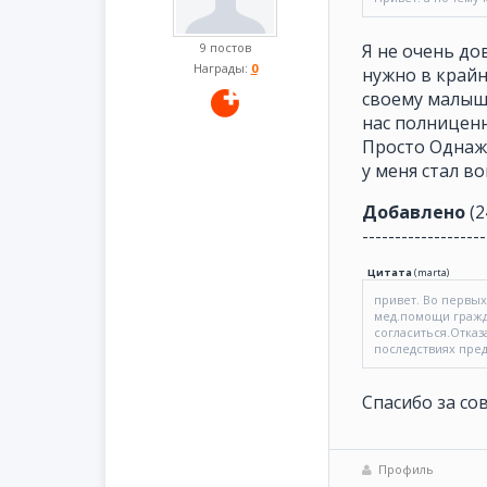
9 постов
Я не очень до
Награды:
0
нужно в крайн
своему малышу
нас полниценн
Просто Однажд
у меня стал в
Добавлено
(2
-------------------
Цитата
(
marta
)
привет. Во первых
мед.помощи гражда
согласиться.Отказ
последствиях пре
Спасибо за сов
Профиль