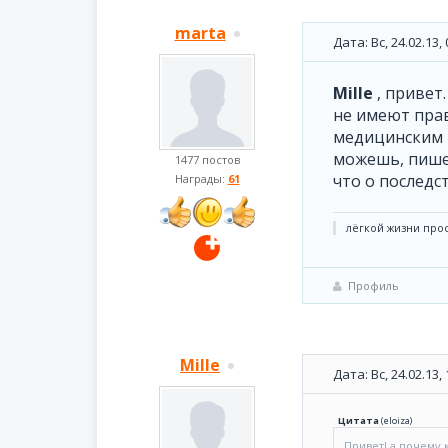
marta
Дата: Вс, 24.02.13
Mille
, привет
не имеют прав
медицинским п
можешь, пишеш
1477 постов
что о последс
Награды:
61
лёгкой жизни прос
Профиль
Mille
Дата: Вс, 24.02.13
Цитата
(
eloiza
)
Привет! а почему 