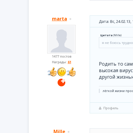
marta
Дата: Вс, 24.02.13
Цитата
(
Mille
)
я не боюсь трудн
1477 постов
Награды:
61
Родить то сам
высокая вирус
другой жизнью
лёгкой жизни прос
Профиль
Mille