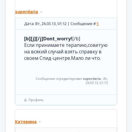
superdaria
Дата: Вт, 26.03.13, 01:12 | Сообщение #
5
[b][j][/j]Dont_worry!
[/b]
Если принимаете терапию,советую
на всякий случай взять справку в
своем Спид-центре.Мало ли что.
Сообщение отредактировал
superdaria
-
Вт,
26.03.13, 01:13
Профиль
Катерина