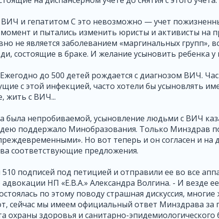
стоящие на диспансерном учете до снятия с этого учета.
с ВИЧ и гепатитом С это невозможно — учет пожизненный
 момент и пытались изменить юристы и активисты на п
вно не является заболеванием «маргинальных групп», в
и, состоящие в браке. И желание усыновить ребенка у 
. Ежегодно до 500 детей рождается с диагнозом ВИЧ. Час
щие с этой инфекцией, часто хотели бы усыновлять им
, жить с ВИЧ...
на была непробиваемой, усыновление людьми с ВИЧ каза
 идею поддержало Минобразования. Только Минздрав п
преждевременными». Но вот теперь и он согласен и на 
ва соответствующие предложения.
 510 подписей под петицией и отправили ее во все апп
адвокации НП «Е.В.А.» Александра Волгина. - И везде е
стоялась по этому поводу страшная дискуссия, многие ж
 вот, сейчас мы имеем официальный ответ Минздрава за
а охраны здоровья и санитарно-эпидемиологического 