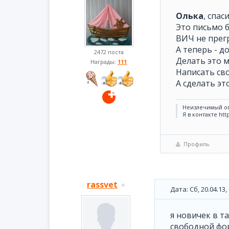
Олька
, спас
Это письмо 
ВИЧ не прегр
А теперь - д
2472 поста
Делать это 
Награды:
111
Написать св
А сделать э
Неизлечимый о
Я в контакте htt
Профиль
rassvet
Дата: Сб, 20.04.13
я новичек в т
свободной фо