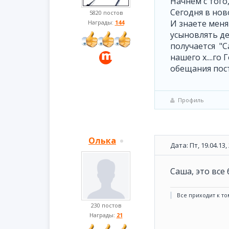
Начнем с того
Сегодня в нов
5820 постов
И знаете меня
Награды:
144
усыновлять де
получается "С
нашего х....го
обещания пост
Профиль
Олька
Дата: Пт, 19.04.13
Саша, это все
Все приходит к том
230 постов
Награды:
21