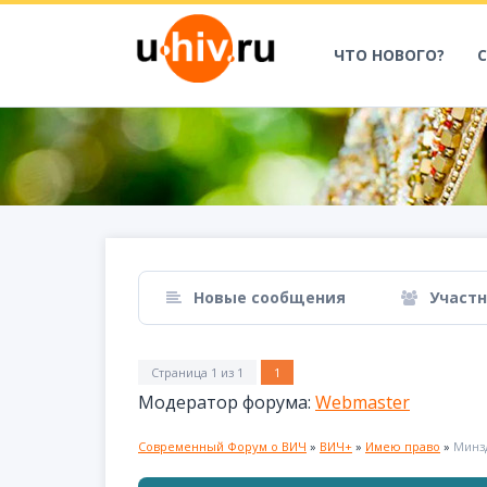
ЧТО НОВОГО?
Новые сообщения
Участ
Страница
1
из
1
1
Модератор форума:
Webmaster
Современный Форум о ВИЧ
»
ВИЧ+
»
Имею право
»
Минзд