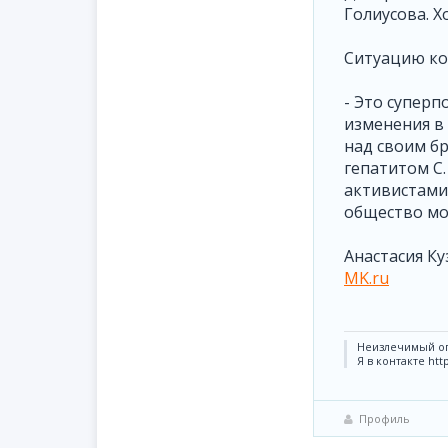
Голиусова. Хо
Ситуацию ко
- Это суперп
изменения в 
над своим бр
гепатитом С.
активистами 
общество мо
Анастасия Ку
MK.ru
Неизлечимый о
Я в контакте htt
Профиль