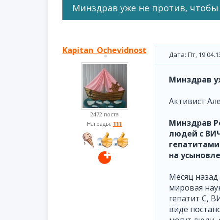
Минздрав уже не против, чтобы
Kapitan_Ochevidnost
Дата: Пт, 19.04.
Минздрав у
Активист Ал
2472 поста
Минздрав Ро
Награды:
111
людей с ВИЧ
гепатитами 
на усыновле
Месяц назад
мировая наук
гепатит С, В
виде постано