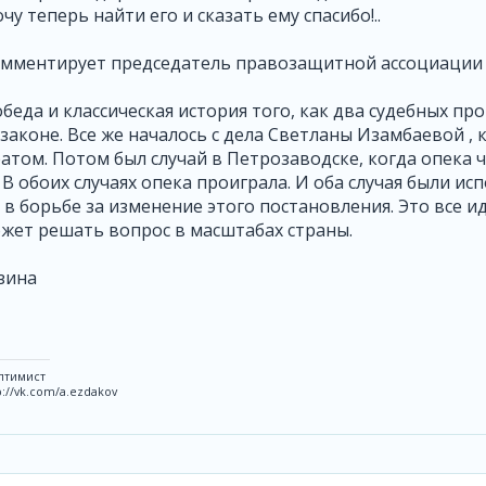
чу теперь найти его и сказать ему спасибо!..
мментирует председатель правозащитной ассоциации 
обеда и классическая история того, как два судебных пр
законе. Все же началось с дела Светланы Изамбаевой , 
атом. Потом был случай в Петрозаводске, когда опека
 В обоих случаях опека проиграла. И оба случая были 
в борьбе за изменение этого постановления. Это все и
жет решать вопрос в масштабах страны.
зина
птимист
p://vk.com/a.ezdakov