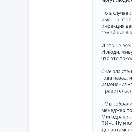
могут люди, 
Но в случае 
именно этот
инфекция да
семейные люд
И это не все
И люди, живу
что это такое
Сначала сте
года назад,
изменения «
Правительст
- Мы собрали
менеджер по 
Минздраве со
ВИЧ... Ну и
Департамент