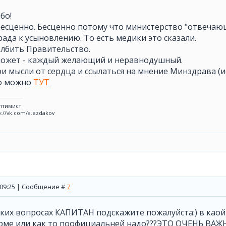
ибо!
бесценно. Бесценно потому что министерство "отвечающ
ада к усыновлению. То есть медики это сказали.
олбить Правительство.
может - каждый желающий и неравнодушный.
ои мысли от сердца и ссылаться на мнение Минздрава (
то можно
ТУТ
птимист
p://vk.com/a.ezdakov
, 09:25 | Сообщение #
7
аких вопросах КАПИТАН подскажите пожалуйста:) в каой
рме или как то поофициальней надо???ЭТО ОЧЕНЬ ВАЖ