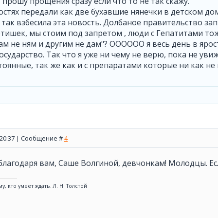
, прошу прощения сразу если что то не так скажу.
остях передали как две бухавшие нянечки в детском до
 так взбесила эта новость. Долбаное правительство з
тишек, мы стоим под запретом , люди с Гепатитами тож
ам не ням и другим не дам"? ОООООО я весь день в ярос
 Государство. Так что я уже ни чему не верю, пока не уви
оянные, так же как и с препаратами которые ни как не
, 20:37 | Сообщение #
4
 благодаря вам, Саше Волгиной, девчонкам! Молодцы. Есл
у, кто умеет ждать. Л. Н. Толстой