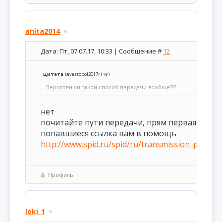
anita2014
Дата: Пт, 07.07.17, 10:33 | Сообщение #
12
Цитата
sevastopol2017r
(
)
Вероятен ли такой способ передачи вообще???
нет
почитайте пути передачи, прям первая
попавшиеся ссылка вам в помощь
http://www.spid.ru/spid/ru/transmission_path
Профиль
loki_1