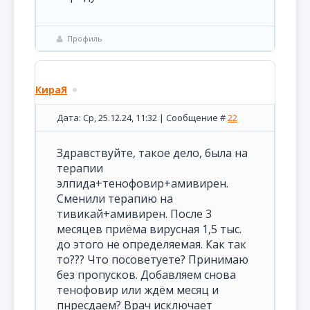
Профиль
КираЯ
Дата: Ср, 25.12.24, 11:32 | Сообщение #
22
Здравствуйте, такое дело, была на
терапии
элпида+тенофовир+амивирен.
Сменили терапию на
тивикай+амивирен. После 3
месяцев приёма вирусная 1,5 тыс.
до этого не определяемая. Как так
то??? Что посоветуете? Принимаю
без пропусков. Добавляем снова
тенофовир или ждём месяц и
пнресдаем? Врач исключает