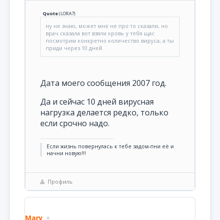
Quote
(
LORA7
)
ну не знаю, может мне не про то сказали, но
врач сказала вот взяли кровь у тебя щас
посмотрим конкретно количество вируса, а ты
приди через 10 дней.
Дата моего сообщения 2007 год.
Да и сейчас 10 дней вирусная
нагрузка делается редко, только
если срочно надо.
Если жизнь повернулась к тебе задом-пни её и
начни новую!!!
Профиль
Mary