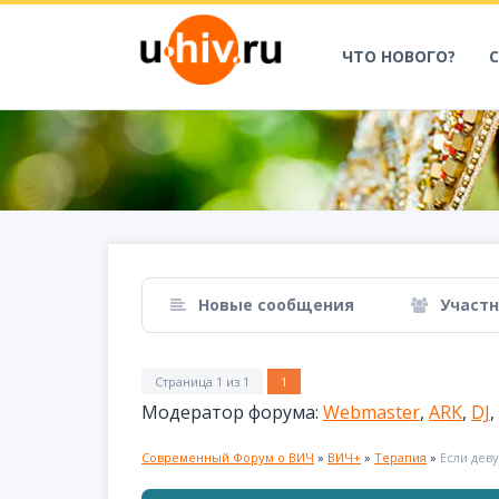
ЧТО НОВОГО?
Новые сообщения
Участ
Страница
1
из
1
1
Модератор форума:
Webmaster
,
ARK
,
DJ
,
Современный Форум о ВИЧ
»
ВИЧ+
»
Терапия
»
Если дев