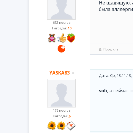
Не щадящую, а
была алллерги
612 постов
Награды:
10
Профиль
YASKA83
Дата: Ср, 13.11.13
soli
, а сейчас
176 постов
Награды:
6