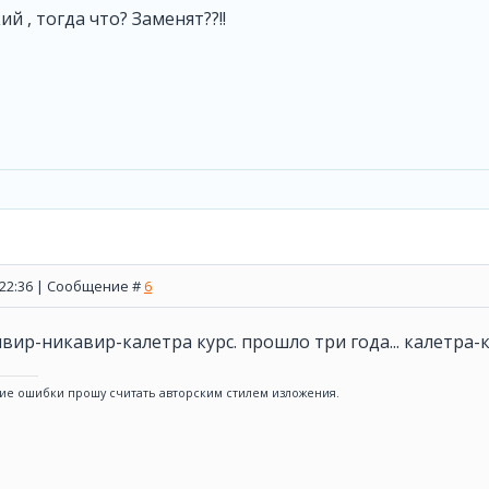
ий , тогда что? Заменят??!!
, 22:36 | Сообщение #
6
ивир-никавир-калетра курс. прошло три года... калетра
ие ошибки прошу считать авторским стилем изложения.