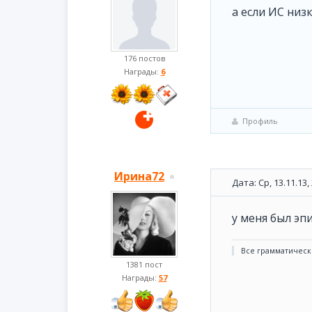
а если ИС низк
176 постов
Награды:
6
Профиль
Ирина72
Дата: Ср, 13.11.13
у меня был эп
Все грамматическ
1381 пост
Награды:
57