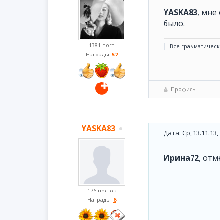
YASKA83
, мне
было.
1381 пост
Все грамматическ
Награды:
57
Профиль
YASKA83
Дата: Ср, 13.11.13
Ирина72
, отм
176 постов
Награды:
6