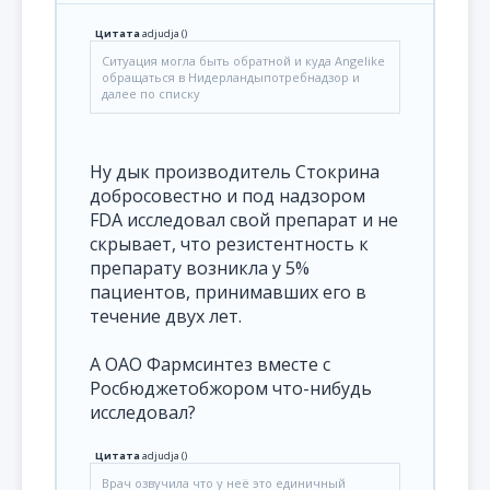
Цитата
adjudja
(
)
Ситуация могла быть обратной и куда Angelikе
обращаться в Нидерландыпотребнадзор и
далее по списку
Ну дык производитель Стокрина
добросовестно и под надзором
FDA исследовал свой препарат и не
скрывает, что резистентность к
препарату возникла у 5%
пациентов, принимавших его в
течение двух лет.
А ОАО Фармсинтез вместе с
Росбюджетобжором что-нибудь
исследовал?
Цитата
adjudja
(
)
Врач озвучила что у неё это единичный