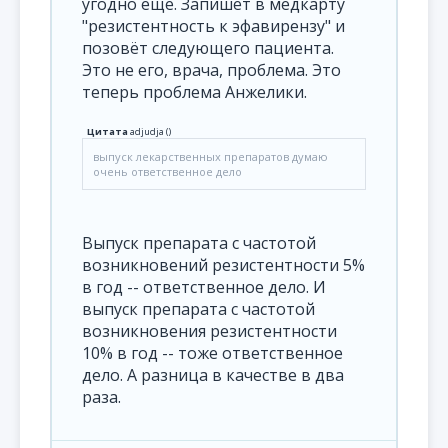
угодно ещё. Запишет в медкарту
"резистентность к эфавирензу" и
позовёт следующего пациента.
Это не его, врача, проблема. Это
теперь проблема Анжелики.
Цитата
adjudja
(
)
выпуск лекарственных препаратов думаю
очень ответственное дело
Выпуск препарата с частотой
возникновений резистентности 5%
в год -- ответственное дело. И
выпуск препарата с частотой
возникновения резистентности
10% в год -- тоже ответственное
дело. А разница в качестве в два
раза.