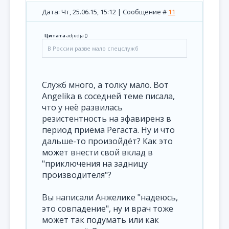
Дата: Чт, 25.06.15, 15:12 | Сообщение #
11
Цитата
adjudja
(
)
В России разве мало спецслужб
Служб много, а толку мало. Вот
Angelika в соседней теме писала,
что у неё развилась
резистентность на эфавиренз в
период приёма Регаста. Ну и что
дальше-то произойдёт? Как это
может внести свой вклад в
"приключения на задницу
производителя"?
Вы написали Анжелике "надеюсь,
это совпадение", ну и врач тоже
может так подумать или как